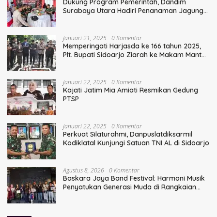
Dukung Program Pemerintah, Dandim
Surabaya Utara Hadiri Penanaman Jagung
Serentak
Januari 21, 2025
0 Komentar
Memperingati Harjasda ke 166 tahun 2025,
Plt. Bupati Sidoarjo Ziarah ke Makam Mantan
Bupati Sidoarjo Terdahulu
Januari 22, 2025
0 Komentar
Kajati Jatim Mia Amiati Resmikan Gedung
PTSP
Januari 22, 2025
0 Komentar
Perkuat Silaturahmi, Danpuslatdiksarmil
Kodiklatal Kunjungi Satuan TNI AL di Sidoarjo
Agustus 8, 2026
0 Komentar
Baskara Jaya Band Festival: Harmoni Musik
Penyatukan Generasi Muda di Rangkaian
HUT ke-60 Korem Bhaskara Jaya