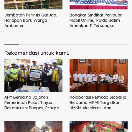
Jembatan Perintis Garuda,
Bongkar Sindikat Penipuan
Harapan Baru Warga
Mobil Online, Polda Jatim
Ambunten
Amankan 11 Tersangka
Rekomendasi untuk kamu
AHY Bersama Jajaran
Kolaborasi Pemkab Sidoarjo
Pemerintah Pusat Tinjau
Bersama HIPMI Targetkan
Rekontruksi Ponpes, Progres
UMKM Akselerasi dan
Capai 50 Persen
Terintegrasi Rantai Industri
Besar