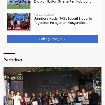
Eratkan Ikatan Sinergi Pemkab dan
DPRD Sidoarjo
Agustus 8, 2026
Jambore Kader PKK, Bupati Sidoarjo
Tegaskan Pelayanan Masyarakat
Dimulai dari Keluarga
Selengkapnya
Peristiwa