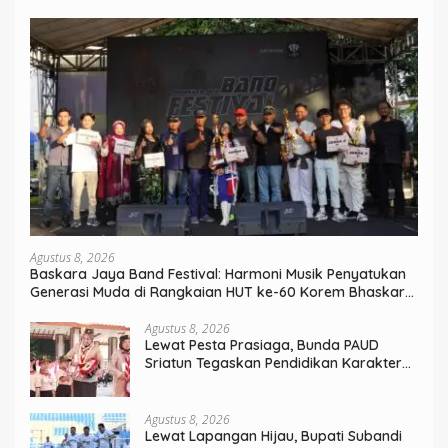
Agustus 8, 2026
Baskara Jaya Band Festival: Harmoni Musik Penyatukan
Generasi Muda di Rangkaian HUT ke-60 Korem Bhaskara
Jaya
Agustus 8, 2026
Lewat Pesta Prasiaga, Bunda PAUD
Sriatun Tegaskan Pendidikan Karakter
Sejak Dini Kunci Masa Depan Anak
Agustus 8, 2026
Lewat Lapangan Hijau, Bupati Subandi