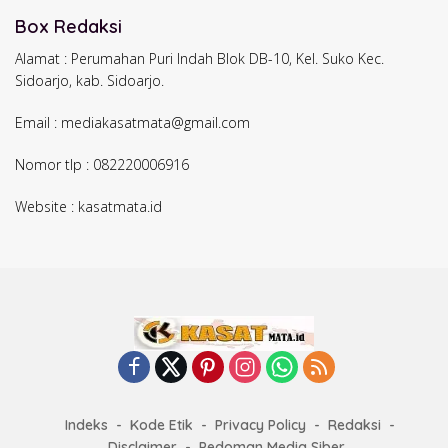
Box Redaksi
Alamat : Perumahan Puri Indah Blok DB-10, Kel. Suko Kec.
Sidoarjo, kab. Sidoarjo.
Email : mediakasatmata@gmail.com
Nomor tlp : 082220006916
Website : kasatmata.id
Indeks
Kode Etik
Privacy Policy
Redaksi
Disclaimer
Pedoman Media Siber