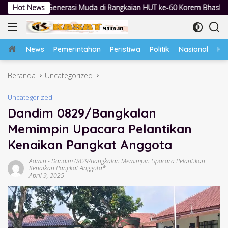
Langsung
da di Rangkaian HUT ke-60 Korem Bhaskara Jaya
Hot News
Lewat Pesta
ke
konten
Home
News
Pemerintahan
Peristiwa
Politik
Nasional
Hu
Beranda
Uncategorized
Uncategorized
Dandim 0829/Bangkalan
Memimpin Upacara Pelantikan
Kenaikan Pangkat Anggota
Admin
-
Dandim 0829/Bangkalan Memimpin Upacara Pelantikan
Kenaikan Pangkat Anggota*
April 9, 2025