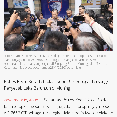
Foto: Satlantas Polres Kediri Kota Polda Jatim tetapkan sopir Bus TH (33), dari
Harapan Jaya nopol AG 7662 OT sebagai tersangka dalam peristiwa
kecelakaan lalu lintas yang terjadi di Simpang Empat Muning Jalan Semeru
Kecamatan Mojoroto pada Jumat (23/1/2026) pekan lalu.
Polres Kediri Kota Tetapkan Sopir Bus Sebagai Tersangka
Penyebab Laka Beruntun di Muning
kasatmata.id
,
Kediri
| Satlantas Polres Kediri Kota Polda
Jatim tetapkan sopir Bus TH (33), dari Harapan Jaya nopol
AG 7662 OT sebagai tersangka dalam peristiwa kecelakaan