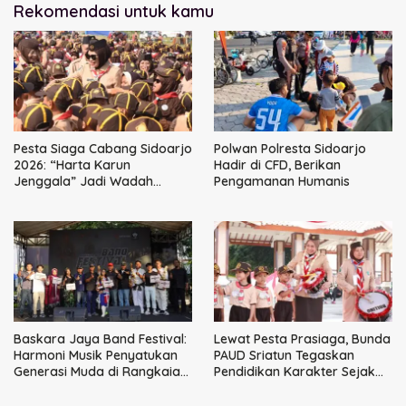
Rekomendasi untuk kamu
Pesta Siaga Cabang Sidoarjo
Polwan Polresta Sidoarjo
2026: “Harta Karun
Hadir di CFD, Berikan
Jenggala” Jadi Wadah
Pengamanan Humanis
Tanam Nilai Luhur dan Cinta
Budaya Lokal
Baskara Jaya Band Festival:
Lewat Pesta Prasiaga, Bunda
Harmoni Musik Penyatukan
PAUD Sriatun Tegaskan
Generasi Muda di Rangkaian
Pendidikan Karakter Sejak
HUT ke-60 Korem Bhaskara
Dini Kunci Masa Depan Anak
Jaya