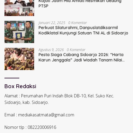
Kajati Jatim Mia Amiati Resmikan Gedung
PTSP
Januari 22, 2025
0 Komentar
Perkuat Silaturahmi, Danpuslatdiksarmil
Kodiklatal Kunjungi Satuan TNI AL di Sidoarjo
Agustus 9, 2026
0 Komentar
Pesta Siaga Cabang Sidoarjo 2026: “Harta
Karun Jenggala” Jadi Wadah Tanam Nilai
Luhur dan Cinta Budaya Lokal
Box Redaksi
Alamat : Perumahan Puri Indah Blok DB-10, Kel. Suko Kec.
Sidoarjo, kab. Sidoarjo.
Email : mediakasatmata@gmail.com
Nomor tlp : 082220006916