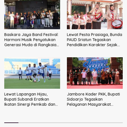
Baskara Jaya Band Festival:
Lewat Pesta Prasiaga, Bunda
Harmoni Musik Penyatukan
PAUD Sriatun Tegaskan
Generasi Muda di Rangkaian
Pendidikan Karakter Sejak
HUT ke-60 Korem Bhaskara
Dini Kunci Masa Depan Anak
Jaya
Lewat Lapangan Hijau,
Jambore Kader PKK, Bupati
Bupati Subandi Eratkan
Sidoarjo Tegaskan
Ikatan Sinergi Pemkab dan
Pelayanan Masyarakat
DPRD Sidoarjo
Dimulai dari Keluarga