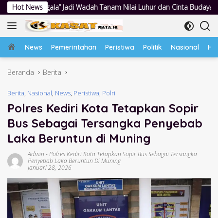
Langsung
adah Tanam Nilai Luhur dan Cinta Budaya Lokal
Hot News
Polwan Polre
ke
konten
Home
News
Pemerintahan
Peristiwa
Politik
Nasional
Hu
Beranda
Berita
Berita
,
Nasional
,
News
,
Peristiwa
,
Polri
Polres Kediri Kota Tetapkan Sopir
Bus Sebagai Tersangka Penyebab
Laka Beruntun di Muning
Admin
-
Polres Kediri Kota Tetapkan Sopir Bus Sebagai Tersangka
Penyebab Laka Beruntun Di Muning
Januari 28, 2026