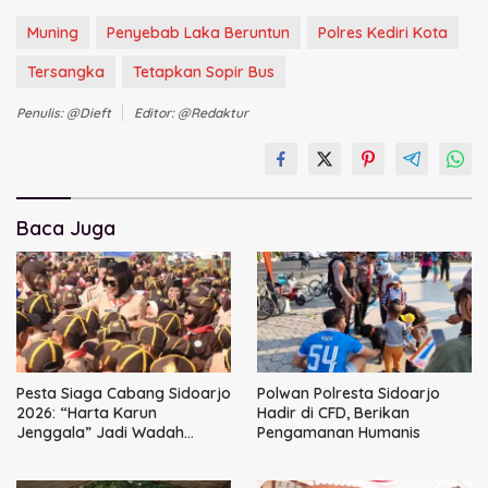
Muning
Penyebab Laka Beruntun
Polres Kediri Kota
Tersangka
Tetapkan Sopir Bus
Penulis: @dieft
Editor: @redaktur
Baca Juga
Pesta Siaga Cabang Sidoarjo
Polwan Polresta Sidoarjo
2026: “Harta Karun
Hadir di CFD, Berikan
Jenggala” Jadi Wadah
Pengamanan Humanis
Tanam Nilai Luhur dan Cinta
Budaya Lokal