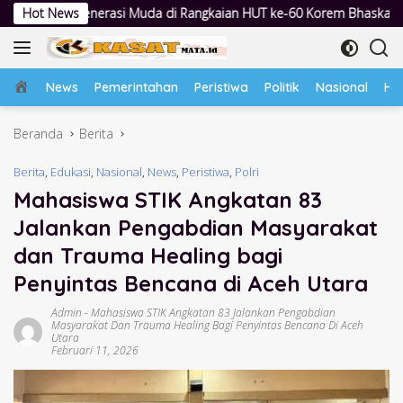
Langsung
uda di Rangkaian HUT ke-60 Korem Bhaskara Jaya
Hot News
Lewat Pest
ke
konten
Home
News
Pemerintahan
Peristiwa
Politik
Nasional
Hu
Beranda
Berita
Berita
,
Edukasi
,
Nasional
,
News
,
Peristiwa
,
Polri
Mahasiswa STIK Angkatan 83
Jalankan Pengabdian Masyarakat
dan Trauma Healing bagi
Penyintas Bencana di Aceh Utara
Admin
-
Mahasiswa STIK Angkatan 83 Jalankan Pengabdian
Masyarakat Dan Trauma Healing Bagi Penyintas Bencana Di Aceh
Utara
Februari 11, 2026