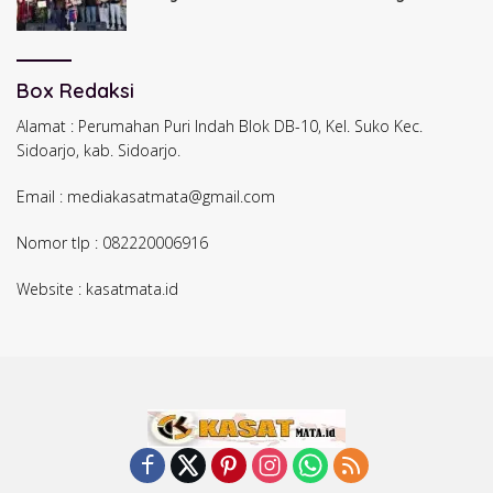
HUT ke-60 Korem Bhaskara Jaya
Box Redaksi
Alamat : Perumahan Puri Indah Blok DB-10, Kel. Suko Kec.
Sidoarjo, kab. Sidoarjo.
Email : mediakasatmata@gmail.com
Nomor tlp : 082220006916
Website : kasatmata.id