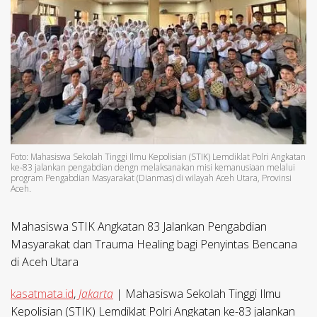
Foto: Mahasiswa Sekolah Tinggi Ilmu Kepolisian (STIK) Lemdiklat Polri Angkatan
ke-83 jalankan pengabdian dengn melaksanakan misi kemanusiaan melalui
program Pengabdian Masyarakat (Dianmas) di wilayah Aceh Utara, Provinsi
Aceh.
Mahasiswa STIK Angkatan 83 Jalankan Pengabdian
Masyarakat dan Trauma Healing bagi Penyintas Bencana
di Aceh Utara
kasatmata.id
,
Jakarta
| Mahasiswa Sekolah Tinggi Ilmu
Kepolisian (STIK) Lemdiklat Polri Angkatan ke-83 jalankan