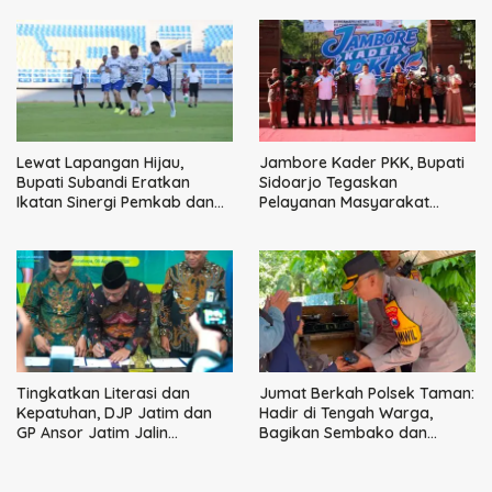
Jaya
Lewat Lapangan Hijau,
Jambore Kader PKK, Bupati
Bupati Subandi Eratkan
Sidoarjo Tegaskan
Ikatan Sinergi Pemkab dan
Pelayanan Masyarakat
DPRD Sidoarjo
Dimulai dari Keluarga
Tingkatkan Literasi dan
Jumat Berkah Polsek Taman:
Kepatuhan, DJP Jatim dan
Hadir di Tengah Warga,
GP Ansor Jatim Jalin
Bagikan Sembako dan
Kemitraan Strategis
Perkuat Ikatan Kamtibmas
Perpajakan