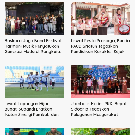
Baskara Jaya Band Festival:
Lewat Pesta Prasiaga, Bunda
Harmoni Musik Penyatukan
PAUD Sriatun Tegaskan
Generasi Muda di Rangkaian
Pendidikan Karakter Sejak
HUT ke-60 Korem Bhaskara
Dini Kunci Masa Depan Anak
Jaya
Lewat Lapangan Hijau,
Jambore Kader PKK, Bupati
Bupati Subandi Eratkan
Sidoarjo Tegaskan
Ikatan Sinergi Pemkab dan
Pelayanan Masyarakat
DPRD Sidoarjo
Dimulai dari Keluarga