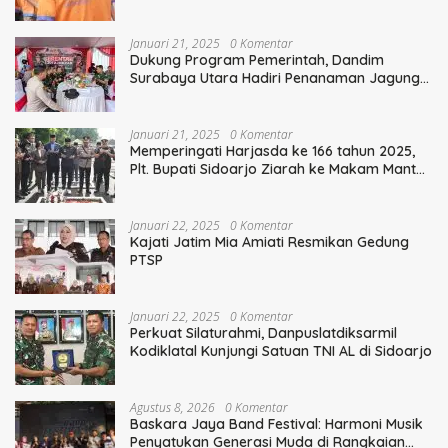
Polisi
Januari 21, 2025
0 Komentar
Dukung Program Pemerintah, Dandim
Surabaya Utara Hadiri Penanaman Jagung
Serentak
Januari 21, 2025
0 Komentar
Memperingati Harjasda ke 166 tahun 2025,
Plt. Bupati Sidoarjo Ziarah ke Makam Mantan
Bupati Sidoarjo Terdahulu
Januari 22, 2025
0 Komentar
Kajati Jatim Mia Amiati Resmikan Gedung
PTSP
Januari 22, 2025
0 Komentar
Perkuat Silaturahmi, Danpuslatdiksarmil
Kodiklatal Kunjungi Satuan TNI AL di Sidoarjo
Agustus 8, 2026
0 Komentar
Baskara Jaya Band Festival: Harmoni Musik
Penyatukan Generasi Muda di Rangkaian