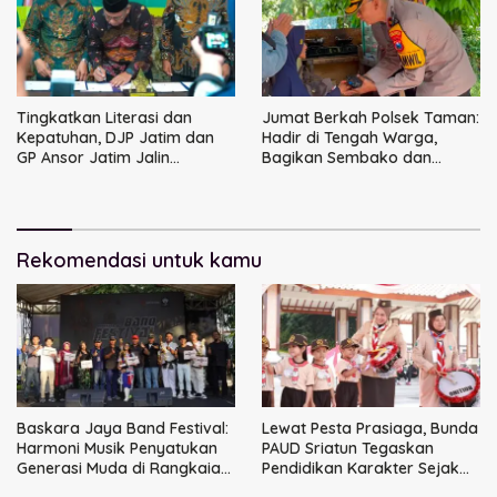
Tingkatkan Literasi dan
Jumat Berkah Polsek Taman:
Kepatuhan, DJP Jatim dan
Hadir di Tengah Warga,
GP Ansor Jatim Jalin
Bagikan Sembako dan
Kemitraan Strategis
Perkuat Ikatan Kamtibmas
Perpajakan
Rekomendasi untuk kamu
Baskara Jaya Band Festival:
Lewat Pesta Prasiaga, Bunda
Harmoni Musik Penyatukan
PAUD Sriatun Tegaskan
Generasi Muda di Rangkaian
Pendidikan Karakter Sejak
HUT ke-60 Korem Bhaskara
Dini Kunci Masa Depan Anak