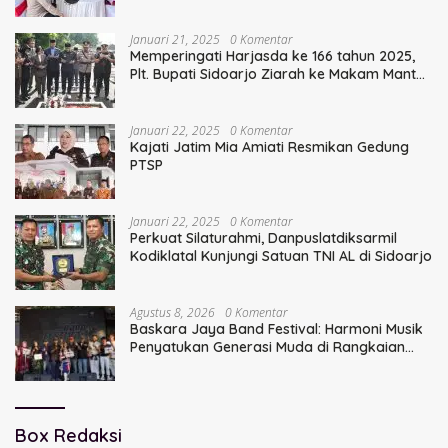
Serentak
Januari 21, 2025
0 Komentar
Memperingati Harjasda ke 166 tahun 2025,
Plt. Bupati Sidoarjo Ziarah ke Makam Mantan
Bupati Sidoarjo Terdahulu
Januari 22, 2025
0 Komentar
Kajati Jatim Mia Amiati Resmikan Gedung
PTSP
Januari 22, 2025
0 Komentar
Perkuat Silaturahmi, Danpuslatdiksarmil
Kodiklatal Kunjungi Satuan TNI AL di Sidoarjo
Agustus 8, 2026
0 Komentar
Baskara Jaya Band Festival: Harmoni Musik
Penyatukan Generasi Muda di Rangkaian
HUT ke-60 Korem Bhaskara Jaya
Box Redaksi