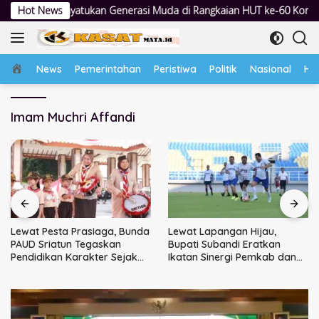
Langsung
tukan Generasi Muda di Rangkaian HUT ke-60 Korem Bhaskara Jaya
Hot News
ke
konten
Home
News
Pemerintahan
Peristiwa
Politik
Nasional
Hu
Imam Muchri Affandi
Lewat Pesta Prasiaga, Bunda
Lewat Lapangan Hijau,
PAUD Sriatun Tegaskan
Bupati Subandi Eratkan
Pendidikan Karakter Sejak
Ikatan Sinergi Pemkab dan
Dini Kunci Masa Depan Anak
DPRD Sidoarjo