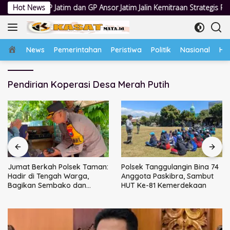
Langsung
tim dan GP Ansor Jatim Jalin Kemitraan Strategis Perpajakan
Hot News
ke
konten
Home
News
Pemerintahan
Peristiwa
Politik
Nasional
Hu
Pendirian Koperasi Desa Merah Putih
Jumat Berkah Polsek Taman:
Polsek Tanggulangin Bina 74
Hadir di Tengah Warga,
Anggota Paskibra, Sambut
Bagikan Sembako dan
HUT Ke-81 Kemerdekaan
Perkuat Ikatan Kamtibmas