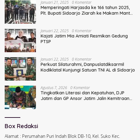
Januari 21, 2025
0 Komentar
Memperingati Harjasda ke 166 tahun 2025,
Plt. Bupati Sidoarjo Ziarah ke Makam Mantan
Bupati Sidoarjo Terdahulu
Januari 22, 2025
0 Komentar
Kajati Jatim Mia Amiati Resmikan Gedung
PTSP
Januari 22, 2025
0 Komentar
Perkuat Silaturahmi, Danpuslatdiksarmil
Kodiklatal Kunjungi Satuan TNI AL di Sidoarjo
Agustus 7, 2026
0 Komentar
Tingkatkan Literasi dan Kepatuhan, DJP
Jatim dan GP Ansor Jatim Jalin Kemitraan
Strategis Perpajakan
Box Redaksi
Alamat : Perumahan Puri Indah Blok DB-10, Kel. Suko Kec.