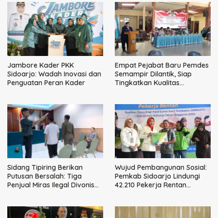
Jambore Kader PKK
Empat Pejabat Baru Pemdes
Sidoarjo: Wadah Inovasi dan
Semampir Dilantik, Siap
Penguatan Peran Kader
Tingkatkan Kualitas
Pelayanan Publik
Sidang Tipiring Berikan
Wujud Pembangunan Sosial:
Putusan Bersalah: Tiga
Pemkab Sidoarjo Lindungi
Penjual Miras Ilegal Divonis
42.210 Pekerja Rentan
Denda, Barang Bukti Siap
dengan BPJS
Dimusnahkan
Ketenagakerjaan