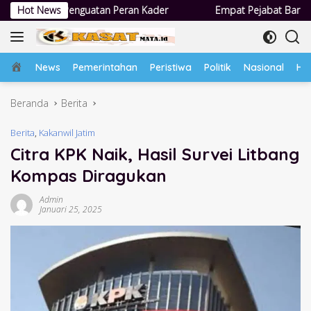
Langsung
an Peran Kader
Hot News
Empat Pejabat Baru Pemdes Semampir Dilanti
ke
konten
Home
News
Pemerintahan
Peristiwa
Politik
Nasional
Hu
Beranda
Berita
Berita
,
Kakanwil Jatim
Citra KPK Naik, Hasil Survei Litbang
Kompas Diragukan
Admin
Januari 25, 2025