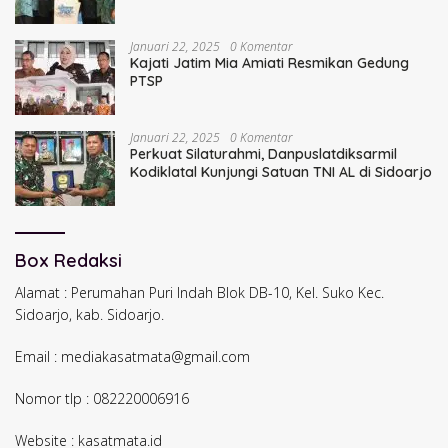
Januari 22, 2025
0 Komentar
Kajati Jatim Mia Amiati Resmikan Gedung
PTSP
Januari 22, 2025
0 Komentar
Perkuat Silaturahmi, Danpuslatdiksarmil
Kodiklatal Kunjungi Satuan TNI AL di Sidoarjo
Box Redaksi
Alamat : Perumahan Puri Indah Blok DB-10, Kel. Suko Kec.
Sidoarjo, kab. Sidoarjo.
Email : mediakasatmata@gmail.com
Nomor tlp : 082220006916
Website : kasatmata.id