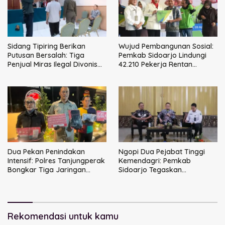
Sidang Tipiring Berikan
Wujud Pembangunan Sosial:
Putusan Bersalah: Tiga
Pemkab Sidoarjo Lindungi
Penjual Miras Ilegal Divonis
42.210 Pekerja Rentan
Denda, Barang Bukti Siap
dengan BPJS
Dimusnahkan
Ketenagakerjaan
Dua Pekan Penindakan
Ngopi Dua Pejabat Tinggi
Intensif: Polres Tanjungperak
Kemendagri: Pemkab
Bongkar Tiga Jaringan
Sidoarjo Tegaskan
Narkoba
Perbaikan Tata Kelola
Pemerintah Tak Bisa Ditunda
Rekomendasi untuk kamu