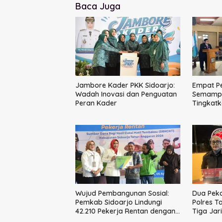
Baca Juga
Jambore Kader PKK Sidoarjo:
Empat P
Wadah Inovasi dan Penguatan
Semampir
Peran Kader
Tingkatk
Publik
Wujud Pembangunan Sosial:
Dua Peka
Pemkab Sidoarjo Lindungi
Polres T
42.210 Pekerja Rentan dengan
Tiga Jar
BPJS Ketenagakerjaan