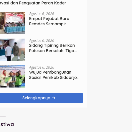
ovasi dan Penguatan Peran Kader
Agustus 6, 2026
Empat Pejabat Baru
Pemdes Semampir
Dilantik, Siap Tingkatkan
Kualitas Pelayanan Publik
Agustus 6, 2026
Sidang Tipiring Berikan
Putusan Bersalah: Tiga
Penjual Miras Ilegal Divonis
Denda, Barang Bukti Siap
Dimusnahkan
Agustus 6, 2026
Wujud Pembangunan
Sosial: Pemkab Sidoarjo
Lindungi 42.210 Pekerja
Rentan dengan BPJS
Ketenagakerjaan
Selengkapnya
istiwa