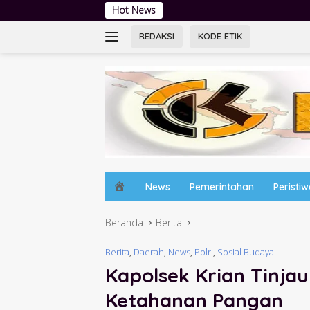
Langsung
Hot News
Jambore Kader PKK 
ke
konten
REDAKSI
KODE ETIK
H
News
Pemerintahan
Peristi
o
m
Beranda
Berita
e
Berita
,
Daerah
,
News
,
Polri
,
Sosial Budaya
Kapolsek Krian Tinj
Ketahanan Pangan