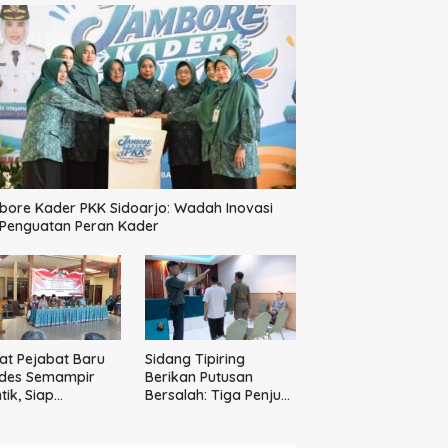
ore Kader PKK Sidoarjo: Wadah Inovasi
 Penguatan Peran Kader
t Pejabat Baru
Sidang Tipiring
des Semampir
Berikan Putusan
tik, Siap
Bersalah: Tiga Penjual
katkan Kualitas
Miras Ilegal Divonis
yanan Publik
Denda, Barang Bukti