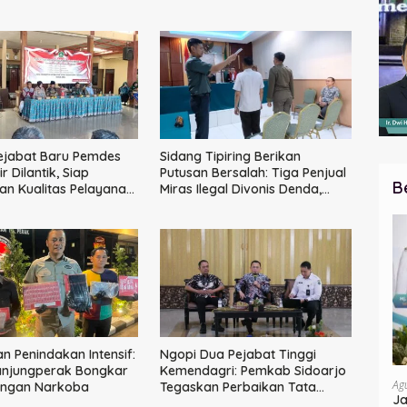
ejabat Baru Pemdes
Sidang Tipiring Berikan
 Dilantik, Siap
Putusan Bersalah: Tiga Penjual
B
an Kualitas Pelayanan
Miras Ilegal Divonis Denda,
Barang Bukti Siap
Dimusnahkan
n Penindakan Intensif:
Ngopi Dua Pejabat Tinggi
anjungperak Bongkar
Kemendagri: Pemkab Sidoarjo
Ag
ingan Narkoba
Tegaskan Perbaikan Tata
Ja
Kelola Pemerintah Tak Bisa