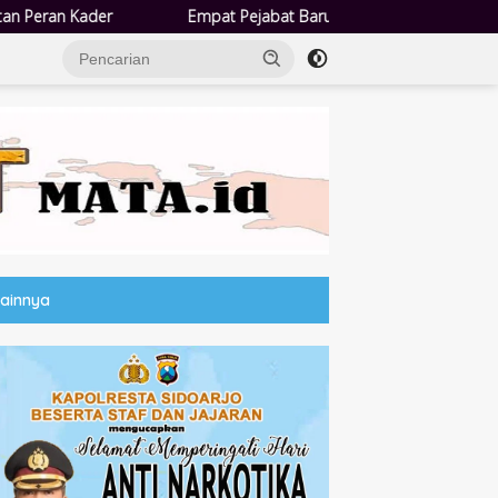
 Pejabat Baru Pemdes Semampir Dilantik, Siap Tingkatkan Kualitas Pe
Lainnya