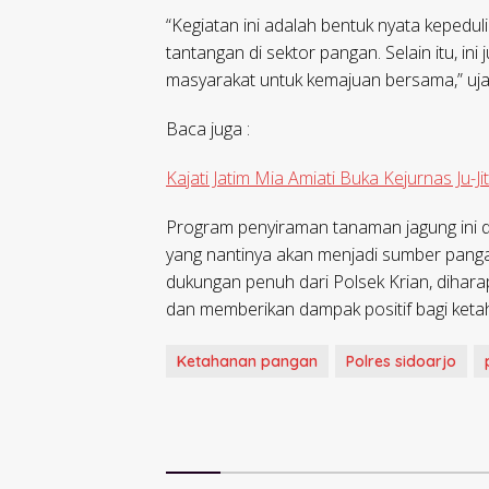
“Kegiatan ini adalah bentuk nyata keped
tantangan di sektor pangan. Selain itu, ini
masyarakat untuk kemajuan bersama,” uja
Baca juga :
Kajati Jatim Mia Amiati Buka Kejurnas Ju-J
Program penyiraman tanaman jagung ini
yang nantinya akan menjadi sumber pan
dukungan penuh dari Polsek Krian, dihara
dan memberikan dampak positif bagi keta
Ketahanan pangan
Polres sidoarjo