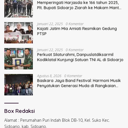
Memperingati Harjasda ke 166 tahun 2025,
Plt. Bupati Sidoarjo Ziarah ke Makam Mantan
Bupati Sidoarjo Terdahulu
Januari 22, 2025
0 Komentar
Kajati Jatim Mia Amiati Resmikan Gedung
PTSP
Januari 22, 2025
0 Komentar
Perkuat Silaturahmi, Danpuslatdiksarmil
Kodiklatal Kunjungi Satuan TNI AL di Sidoarjo
Agustus 8, 2026
0 Komentar
Baskara Jaya Band Festival: Harmoni Musik
Penyatukan Generasi Muda di Rangkaian
HUT ke-60 Korem Bhaskara Jaya
Box Redaksi
Alamat : Perumahan Puri Indah Blok DB-10, Kel. Suko Kec.
Sidoarjo, kab. Sidoarjo.