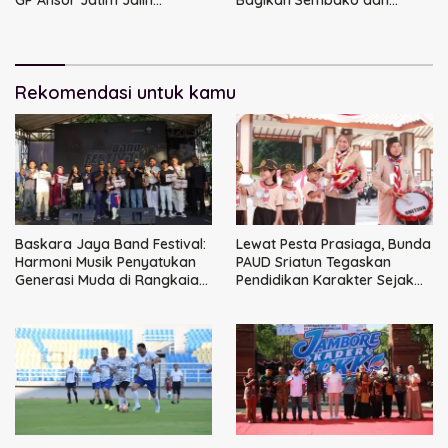
Kemitraan Strategis
Perkuat Ikatan Kamtibmas
Perpajakan
Rekomendasi untuk kamu
Baskara Jaya Band Festival:
Lewat Pesta Prasiaga, Bunda
Harmoni Musik Penyatukan
PAUD Sriatun Tegaskan
Generasi Muda di Rangkaian
Pendidikan Karakter Sejak
HUT ke-60 Korem Bhaskara
Dini Kunci Masa Depan Anak
Jaya