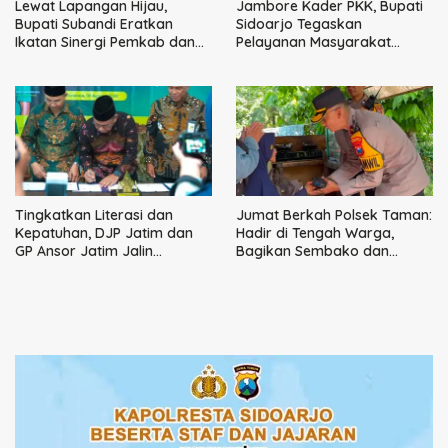
Lewat Lapangan Hijau,
Jambore Kader PKK, Bupati
Bupati Subandi Eratkan
Sidoarjo Tegaskan
Ikatan Sinergi Pemkab dan
Pelayanan Masyarakat
DPRD Sidoarjo
Dimulai dari Keluarga
Tingkatkan Literasi dan
Jumat Berkah Polsek Taman:
Kepatuhan, DJP Jatim dan
Hadir di Tengah Warga,
GP Ansor Jatim Jalin
Bagikan Sembako dan
Kemitraan Strategis
Perkuat Ikatan Kamtibmas
Perpajakan