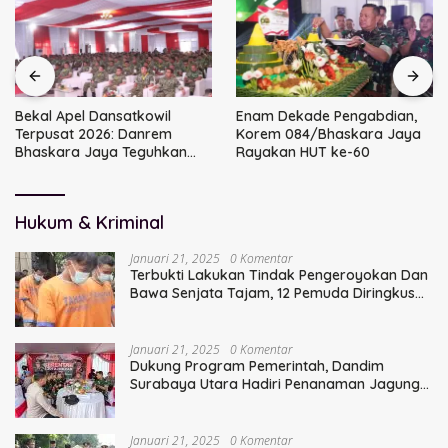
Bekal Apel Dansatkowil
Enam Dekade Pengabdian,
Terpusat 2026: Danrem
Korem 084/Bhaskara Jaya
Bhaskara Jaya Teguhkan
Rayakan HUT ke-60
Kepemimpinan Humanis
Hukum & Kriminal
Januari 21, 2025
0 Komentar
Terbukti Lakukan Tindak Pengeroyokan Dan
Bawa Senjata Tajam, 12 Pemuda Diringkus
Polisi
Januari 21, 2025
0 Komentar
Dukung Program Pemerintah, Dandim
Surabaya Utara Hadiri Penanaman Jagung
Serentak
Januari 21, 2025
0 Komentar