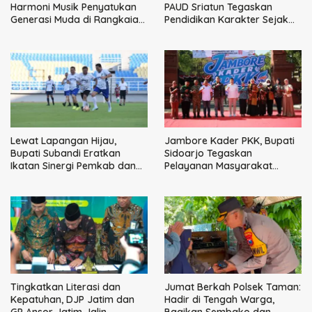
Harmoni Musik Penyatukan
PAUD Sriatun Tegaskan
Generasi Muda di Rangkaian
Pendidikan Karakter Sejak
HUT ke-60 Korem Bhaskara
Dini Kunci Masa Depan Anak
Jaya
Lewat Lapangan Hijau,
Jambore Kader PKK, Bupati
Bupati Subandi Eratkan
Sidoarjo Tegaskan
Ikatan Sinergi Pemkab dan
Pelayanan Masyarakat
DPRD Sidoarjo
Dimulai dari Keluarga
Tingkatkan Literasi dan
Jumat Berkah Polsek Taman:
Kepatuhan, DJP Jatim dan
Hadir di Tengah Warga,
GP Ansor Jatim Jalin
Bagikan Sembako dan