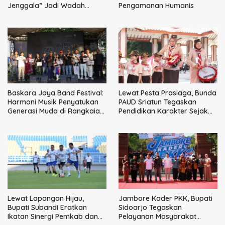
Jenggala” Jadi Wadah
Pengamanan Humanis
Tanam Nilai Luhur dan Cinta
Budaya Lokal
Baskara Jaya Band Festival:
Lewat Pesta Prasiaga, Bunda
Harmoni Musik Penyatukan
PAUD Sriatun Tegaskan
Generasi Muda di Rangkaian
Pendidikan Karakter Sejak
HUT ke-60 Korem Bhaskara
Dini Kunci Masa Depan Anak
Jaya
Lewat Lapangan Hijau,
Jambore Kader PKK, Bupati
Bupati Subandi Eratkan
Sidoarjo Tegaskan
Ikatan Sinergi Pemkab dan
Pelayanan Masyarakat