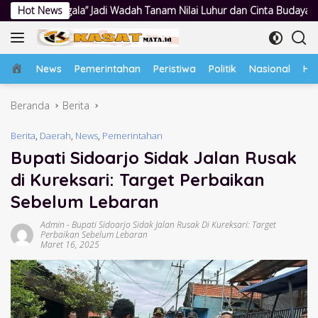
Langsung
i Wadah Tanam Nilai Luhur dan Cinta Budaya Lokal
Hot News
Polwan Po
ke
konten
Home
News
Pemerintahan
Peristiwa
Politik
Nasional
Hu
Beranda
Berita
Berita
,
Daerah
,
News
,
Pemerintahan
Bupati Sidoarjo Sidak Jalan Rusak
di Kureksari: Target Perbaikan
Sebelum Lebaran
Admin
-
Bupati Sidoarjo Sidak Jalan Rusak Di Kureksari: Target
Perbaikan Sebelum Lebaran
Maret 16, 2025