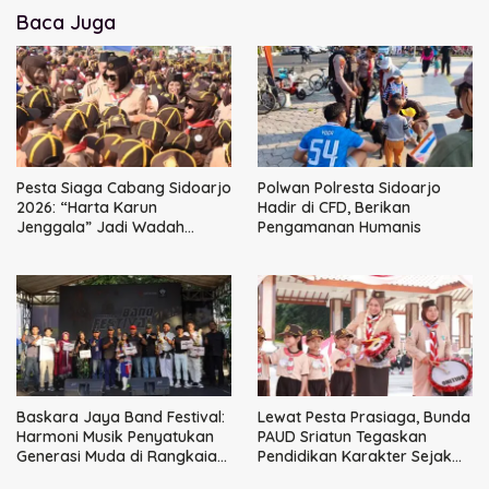
Baca Juga
Pesta Siaga Cabang Sidoarjo
Polwan Polresta Sidoarjo
2026: “Harta Karun
Hadir di CFD, Berikan
Jenggala” Jadi Wadah
Pengamanan Humanis
Tanam Nilai Luhur dan Cinta
Budaya Lokal
Baskara Jaya Band Festival:
Lewat Pesta Prasiaga, Bunda
Harmoni Musik Penyatukan
PAUD Sriatun Tegaskan
Generasi Muda di Rangkaian
Pendidikan Karakter Sejak
HUT ke-60 Korem Bhaskara
Dini Kunci Masa Depan Anak