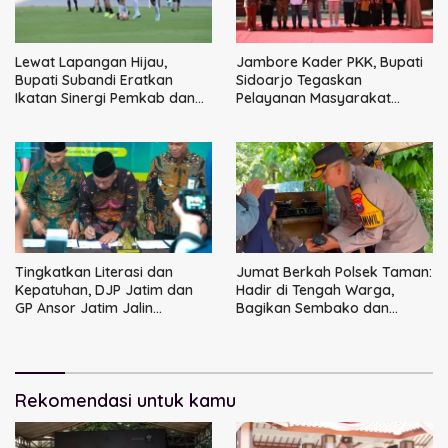
Lewat Lapangan Hijau,
Jambore Kader PKK, Bupati
Bupati Subandi Eratkan
Sidoarjo Tegaskan
Ikatan Sinergi Pemkab dan
Pelayanan Masyarakat
DPRD Sidoarjo
Dimulai dari Keluarga
Tingkatkan Literasi dan
Jumat Berkah Polsek Taman:
Kepatuhan, DJP Jatim dan
Hadir di Tengah Warga,
GP Ansor Jatim Jalin
Bagikan Sembako dan
Kemitraan Strategis
Perkuat Ikatan Kamtibmas
Perpajakan
Rekomendasi untuk kamu