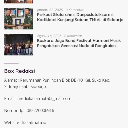
Januari 22, 2025
0 Komentar
Perkuat Silaturahmi, Danpuslatdiksarmil
Kodiklatal Kunjungi Satuan TNI AL di Sidoarjo
Agustus 8, 2026
0 Komentar
Baskara Jaya Band Festival: Harmoni Musik
Penyatukan Generasi Muda di Rangkaian
HUT ke-60 Korem Bhaskara Jaya
Box Redaksi
Alamat : Perumahan Puri Indah Blok DB-10, Kel. Suko Kec.
Sidoarjo, kab. Sidoarjo.
Email : mediakasatmata@gmail.com
Nomor tlp : 082220006916
Website : kasatmata.id