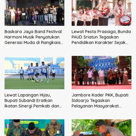
Baskara Jaya Band Festival:
Lewat Pesta Prasiaga, Bunda
Harmoni Musik Penyatukan
PAUD Sriatun Tegaskan
Generasi Muda di Rangkaian
Pendidikan Karakter Sejak
HUT ke-60 Korem Bhaskara
Dini Kunci Masa Depan Anak
Jaya
Lewat Lapangan Hijau,
Jambore Kader PKK, Bupati
Bupati Subandi Eratkan
Sidoarjo Tegaskan
Ikatan Sinergi Pemkab dan
Pelayanan Masyarakat
DPRD Sidoarjo
Dimulai dari Keluarga