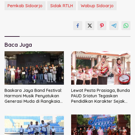
Pemkab Sidoarjo
Sidak RTLH
Wabup Sidoarjo
Baca Juga
Baskara Jaya Band Festival:
Lewat Pesta Prasiaga, Bunda
Harmoni Musik Penyatukan
PAUD Sriatun Tegaskan
Generasi Muda di Rangkaian
Pendidikan Karakter Sejak
HUT ke-60 Korem Bhaskara
Dini Kunci Masa Depan Anak
Jaya