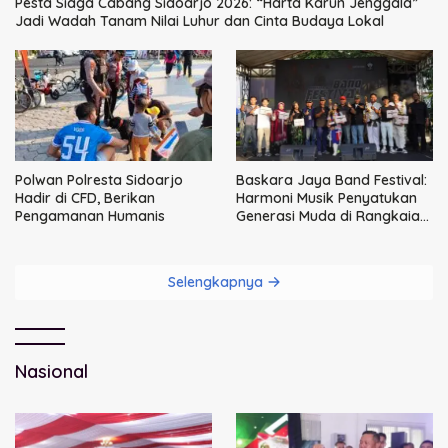
Pesta Siaga Cabang Sidoarjo 2026: “Harta Karun Jenggala”
Jadi Wadah Tanam Nilai Luhur dan Cinta Budaya Lokal
Polwan Polresta Sidoarjo
Baskara Jaya Band Festival:
Hadir di CFD, Berikan
Harmoni Musik Penyatukan
Pengamanan Humanis
Generasi Muda di Rangkaian
HUT ke-60 Korem Bhaskara
Jaya
Selengkapnya
Nasional