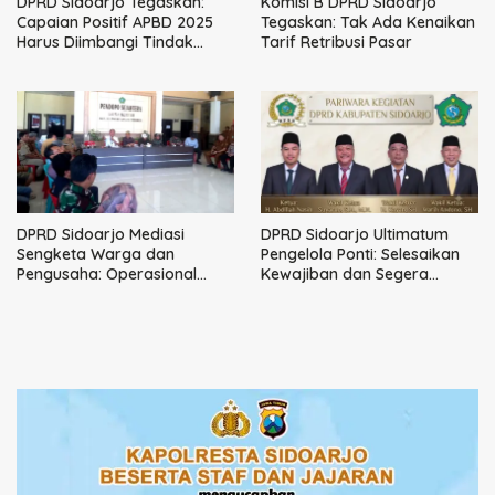
DPRD Sidoarjo Tegaskan:
Komisi B DPRD Sidoarjo
Capaian Positif APBD 2025
Tegaskan: Tak Ada Kenaikan
Harus Diimbangi Tindak
Tarif Retribusi Pasar
Lanjut Rekomendasi BPK
DPRD Sidoarjo Mediasi
DPRD Sidoarjo Ultimatum
Sengketa Warga dan
Pengelola Ponti: Selesaikan
Pengusaha: Operasional
Kewajiban dan Segera
Bengkel Kembali Berjalan
Klarifikasi Ke Pemkab
dengan Syarat Tegas