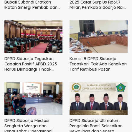
Bupati Subandi Eratkan
2025 Catat Surplus Rp61,7
Ikatan Sinergi Pemkab dan
Miliar, Pemkab Sidoarjo Raih
DPRD Sidoarjo
WTP ke-13 Berturut-turut
DPRD Sidoarjo Tegaskan:
Komisi B DPRD Sidoarjo
Capaian Positif APBD 2025
Tegaskan: Tak Ada Kenaikan
Harus Diimbangi Tindak
Tarif Retribusi Pasar
Lanjut Rekomendasi BPK
DPRD Sidoarjo Mediasi
DPRD Sidoarjo Ultimatum
Sengketa Warga dan
Pengelola Ponti: Selesaikan
Pengusaha: Operasional
Kewajiban dan Segera