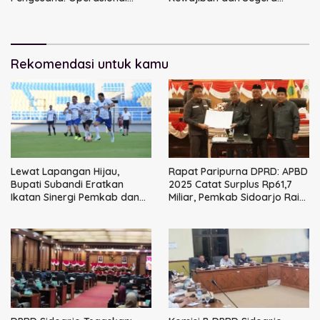
Bengkel Kembali Berjalan
Klarifikasi Ke Pemkab
dengan Syarat Tegas
Rekomendasi untuk kamu
Lewat Lapangan Hijau,
Rapat Paripurna DPRD: APBD
Bupati Subandi Eratkan
2025 Catat Surplus Rp61,7
Ikatan Sinergi Pemkab dan
Miliar, Pemkab Sidoarjo Raih
DPRD Sidoarjo
WTP ke-13 Berturut-turut