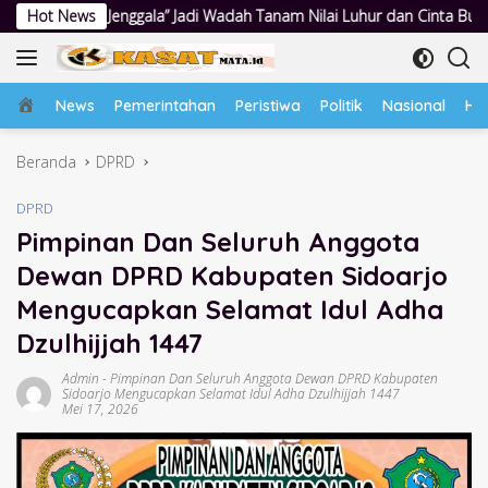
Langsung
” Jadi Wadah Tanam Nilai Luhur dan Cinta Budaya Lokal
Hot News
Polw
ke
konten
Home
News
Pemerintahan
Peristiwa
Politik
Nasional
Hu
Beranda
DPRD
DPRD
Pimpinan Dan Seluruh Anggota
Dewan DPRD Kabupaten Sidoarjo
Mengucapkan Selamat Idul Adha
Dzulhijjah 1447
Admin
-
Pimpinan Dan Seluruh Anggota Dewan DPRD Kabupaten
Sidoarjo Mengucapkan Selamat Idul Adha Dzulhijjah 1447
Mei 17, 2026