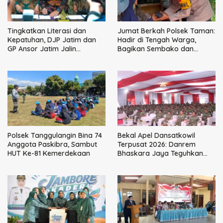
Tingkatkan Literasi dan
Jumat Berkah Polsek Taman:
Kepatuhan, DJP Jatim dan
Hadir di Tengah Warga,
GP Ansor Jatim Jalin
Bagikan Sembako dan
Kemitraan Strategis
Perkuat Ikatan Kamtibmas
Perpajakan
Polsek Tanggulangin Bina 74
Bekal Apel Dansatkowil
Anggota Paskibra, Sambut
Terpusat 2026: Danrem
HUT Ke-81 Kemerdekaan
Bhaskara Jaya Teguhkan
Kepemimpinan Humanis