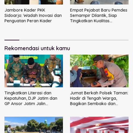
Jambore Kader PKK
Empat Pejabat Baru Pemdes
Sidoarjo: Wadah Inovasi dan
Semampir Dilantik, Siap
Penguatan Peran Kader
Tingkatkan Kualitas
Pelayanan Publik
Rekomendasi untuk kamu
Tingkatkan Literasi dan
Jumat Berkah Polsek Taman:
Kepatuhan, DJP Jatim dan
Hadir di Tengah Warga,
GP Ansor Jatim Jalin
Bagikan Sembako dan
Kemitraan Strategis
Perkuat Ikatan Kamtibmas
Perpajakan