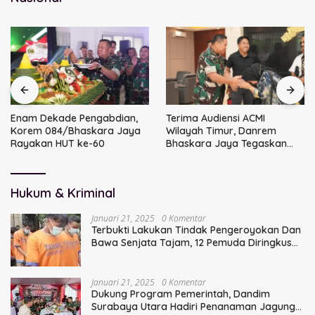
Enam Dekade Pengabdian,
Terima Audiensi ACMI
Korem 084/Bhaskara Jaya
Wilayah Timur, Danrem
Rayakan HUT ke-60
Bhaskara Jaya Tegaskan
Sinergi TNI
Hukum & Kriminal
Januari 21, 2025
0 Komentar
Terbukti Lakukan Tindak Pengeroyokan Dan
Bawa Senjata Tajam, 12 Pemuda Diringkus
Polisi
Januari 21, 2025
0 Komentar
Dukung Program Pemerintah, Dandim
Surabaya Utara Hadiri Penanaman Jagung