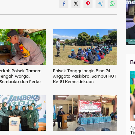
B
erkah Polsek Taman:
Polsek Tanggulangin Bina 74
 Tengah Warga,
Anggota Paskibra, Sambut HUT
 Sembako dan Perkuat
Ke-81 Kemerdekaan
Kamtibmas
Ag
Ti