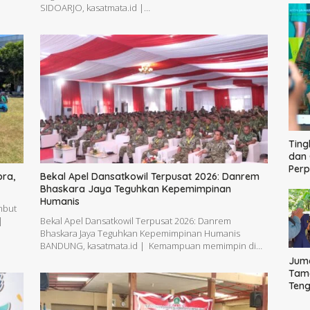
SIDOARJO, kasatmata.id |…
Ting
dan 
Per
bra,
Bekal Apel Dansatkowil Terpusat 2026: Danrem
Bhaskara Jaya Teguhkan Kepemimpinan
Humanis
mbut
|
Bekal Apel Dansatkowil Terpusat 2026: Danrem
Bhaskara Jaya Teguhkan Kepemimpinan Humanis
BANDUNG, kasatmata.id | Kemampuan memimpin di…
Juma
Tama
Ten
Bag