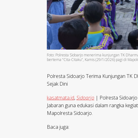
Foto: Polresta Sidoarjo menerima kunjungan TK Dharma
bertema “Cita-Citaku”, Kamis (29/1/2026) pagi di Mapolr
Polresta Sidoarjo Terima Kunjungan TK D
Sejak Dini
kasatmata.id
,
Sidoarjo
| Polresta Sidoarj
Jabaran guna edukasi dalam rangka kegiata
Mapolresta Sidoarjo.
Baca juga: