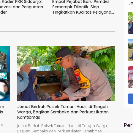
Kader PKK Sidoarjo:
Empat Pejabat Baru Pemdes
Ja
novasi dan Penguatan
Semampir Dilantik, Siap
St
ader
Tingkatkan Kualitas Pelayanan
Publik
im
Jumat Berkah Polsek Taman: Hadir di Tengah
is
Warga, Bagikan Sembako dan Perkuat Ikatan
Kamtibmas
Per
GP
Jumat Berkah Polsek Taman: Hadir di Tengah Warga,
Bagikan Sembako dan Perkuat Ikatan Kamtibmas