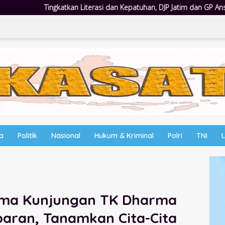
si dan Kepatuhan, DJP Jatim dan GP Ansor Jatim Jalin Kemitraan Strate
wa
Politik
Nasional
Hukum & Kriminal
Polri
TNI
rima Kunjungan TK Dharma
aran, Tanamkan Cita-Cita