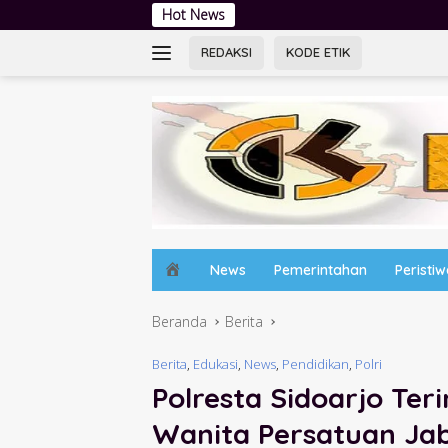
Langsung
Hot News
Tingkatkan Litera
ke
konten
REDAKSI
KODE ETIK
H
News
Pemerintahan
Peristi
o
m
Beranda
Berita
e
Berita
,
Edukasi
,
News
,
Pendidikan
,
Polri
Polresta Sidoarjo Te
Wanita Persatuan Jab