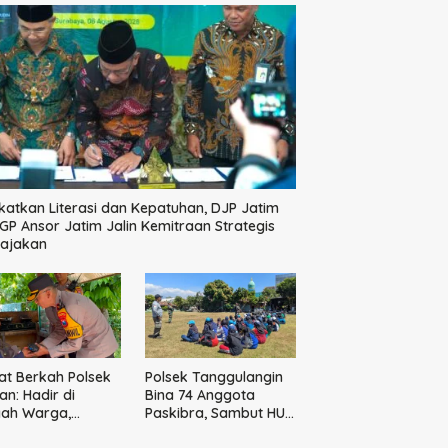
katkan Literasi dan Kepatuhan, DJP Jatim
GP Ansor Jatim Jalin Kemitraan Strategis
pajakan
t Berkah Polsek
Polsek Tanggulangin
n: Hadir di
Bina 74 Anggota
gah Warga,
Paskibra, Sambut HUT
ikan Sembako
Ke-81 Kemerdekaan