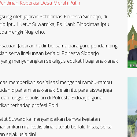
 Pendirian Koperasi Desa Merah Putih
sung oleh jajaran Satbinmas Polresta Sidoarjo, di
o Iptu I Ketut Suwardika, Ps. Kanit Binpolmas Iptu
Ipda Hengki Nugroho.
rsatuan Jabaran hadir bersama para guru pendamping
ian serta lingkungan kerja di Polresta Sidoarjo.
n yang menyenangkan sekaligus edukatif bagi anak-anak
inmas memberikan sosialisasi mengenai rambu-rambu
udah dipahami anak-anak. Selain itu, para siswa juga
dan fungsi kepolisian di Polresta Sidoarjo, guna
an terhadap profesi Polri.
 Ketut Suwardika menyampaikan bahwa kegiatan
amkan nilai kedisiplinan, tertib berlalu lintas, serta
n sejak usia dini.