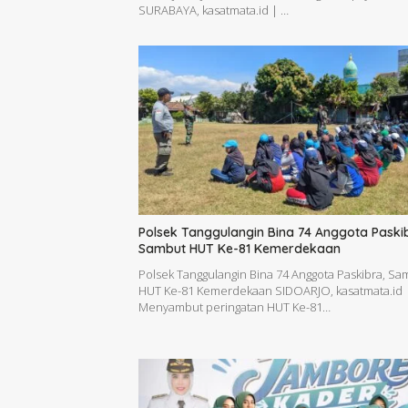
SURABAYA, kasatmata.id | …
Polsek Tanggulangin Bina 74 Anggota Paski
Sambut HUT Ke-81 Kemerdekaan
Polsek Tanggulangin Bina 74 Anggota Paskibra, Sa
HUT Ke-81 Kemerdekaan SIDOARJO, kasatmata.id 
Menyambut peringatan HUT Ke-81…