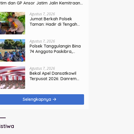
tim dan GP Ansor Jatim Jalin Kemitraan
rategis Perpajakan
Agustus 7, 2026
Jumat Berkah Polsek
Taman: Hadir di Tengah
Warga, Bagikan Sembako
dan Perkuat Ikatan
Kamtibmas
Agustus 7, 2026
Polsek Tanggulangin Bina
74 Anggota Paskibra,
Sambut HUT Ke-81
Kemerdekaan
Agustus 7, 2026
Bekal Apel Dansatkowil
Terpusat 2026: Danrem
Bhaskara Jaya Teguhkan
Kepemimpinan Humanis
Selengkapnya
istiwa