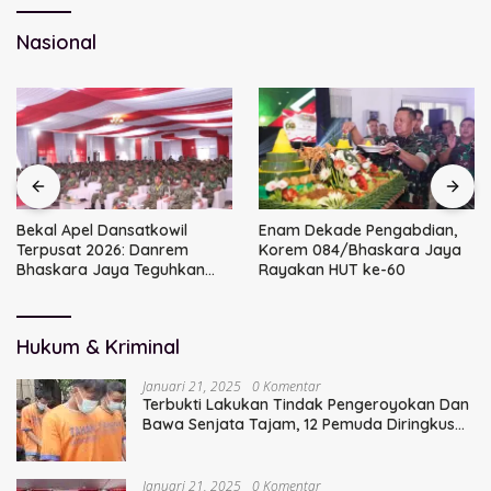
Nasional
Bekal Apel Dansatkowil
Enam Dekade Pengabdian,
Terpusat 2026: Danrem
Korem 084/Bhaskara Jaya
Bhaskara Jaya Teguhkan
Rayakan HUT ke-60
Kepemimpinan Humanis
Hukum & Kriminal
Januari 21, 2025
0 Komentar
Terbukti Lakukan Tindak Pengeroyokan Dan
Bawa Senjata Tajam, 12 Pemuda Diringkus
Polisi
Januari 21, 2025
0 Komentar