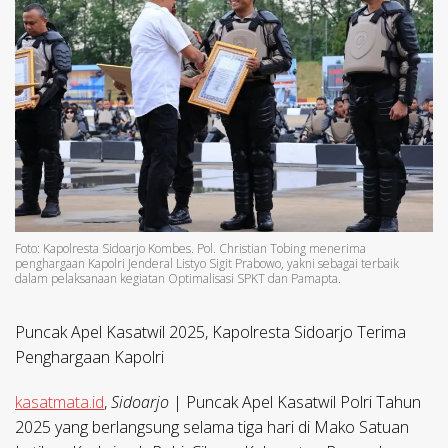
Foto: Kapolresta Sidoarjo Kombes. Pol. Christian Tobing menerima
penghargaan Kapolri Jenderal Listyo Sigit Prabowo, yakni sebagai terbaik
dalam pelaksanaan kegiatan Optimalisasi SPKT dan Pamapta.
Puncak Apel Kasatwil 2025, Kapolresta Sidoarjo Terima
Penghargaan Kapolri
kasatmata.id
,
Sidoarjo
| Puncak Apel Kasatwil Polri Tahun
2025 yang berlangsung selama tiga hari di Mako Satuan