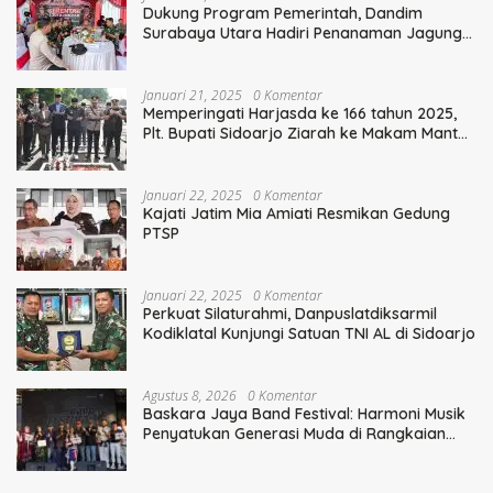
Dukung Program Pemerintah, Dandim
Surabaya Utara Hadiri Penanaman Jagung
Serentak
Januari 21, 2025
0 Komentar
Memperingati Harjasda ke 166 tahun 2025,
Plt. Bupati Sidoarjo Ziarah ke Makam Mantan
Bupati Sidoarjo Terdahulu
Januari 22, 2025
0 Komentar
Kajati Jatim Mia Amiati Resmikan Gedung
PTSP
Januari 22, 2025
0 Komentar
Perkuat Silaturahmi, Danpuslatdiksarmil
Kodiklatal Kunjungi Satuan TNI AL di Sidoarjo
Agustus 8, 2026
0 Komentar
Baskara Jaya Band Festival: Harmoni Musik
Penyatukan Generasi Muda di Rangkaian
HUT ke-60 Korem Bhaskara Jaya