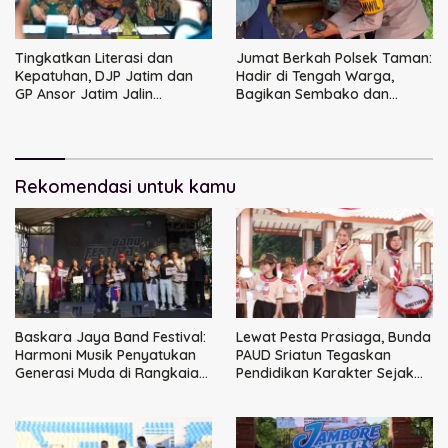
Tingkatkan Literasi dan
Jumat Berkah Polsek Taman:
Kepatuhan, DJP Jatim dan
Hadir di Tengah Warga,
GP Ansor Jatim Jalin
Bagikan Sembako dan
Kemitraan Strategis
Perkuat Ikatan Kamtibmas
Perpajakan
Rekomendasi untuk kamu
Baskara Jaya Band Festival:
Lewat Pesta Prasiaga, Bunda
Harmoni Musik Penyatukan
PAUD Sriatun Tegaskan
Generasi Muda di Rangkaian
Pendidikan Karakter Sejak
HUT ke-60 Korem Bhaskara
Dini Kunci Masa Depan Anak
Jaya