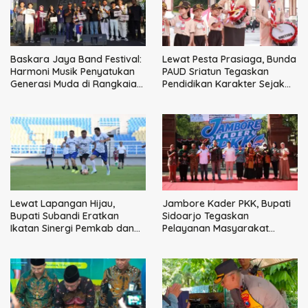
Baskara Jaya Band Festival:
Lewat Pesta Prasiaga, Bunda
Harmoni Musik Penyatukan
PAUD Sriatun Tegaskan
Generasi Muda di Rangkaian
Pendidikan Karakter Sejak
HUT ke-60 Korem Bhaskara
Dini Kunci Masa Depan Anak
Jaya
Lewat Lapangan Hijau,
Jambore Kader PKK, Bupati
Bupati Subandi Eratkan
Sidoarjo Tegaskan
Ikatan Sinergi Pemkab dan
Pelayanan Masyarakat
DPRD Sidoarjo
Dimulai dari Keluarga