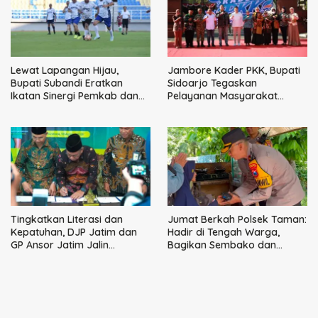
Lewat Lapangan Hijau,
Jambore Kader PKK, Bupati
Bupati Subandi Eratkan
Sidoarjo Tegaskan
Ikatan Sinergi Pemkab dan
Pelayanan Masyarakat
DPRD Sidoarjo
Dimulai dari Keluarga
Tingkatkan Literasi dan
Jumat Berkah Polsek Taman:
Kepatuhan, DJP Jatim dan
Hadir di Tengah Warga,
GP Ansor Jatim Jalin
Bagikan Sembako dan
Kemitraan Strategis
Perkuat Ikatan Kamtibmas
Perpajakan