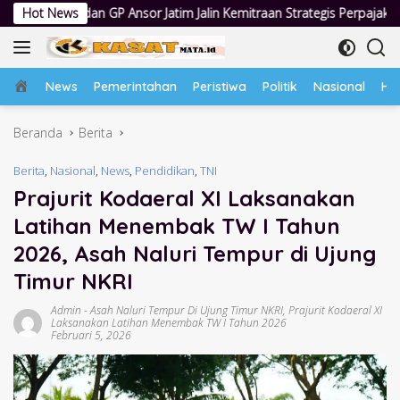
Langsung
sor Jatim Jalin Kemitraan Strategis Perpajakan
Hot News
Jumat Berkah
ke
konten
Home
News
Pemerintahan
Peristiwa
Politik
Nasional
Hu
Beranda
Berita
Berita
,
Nasional
,
News
,
Pendidikan
,
TNI
Prajurit Kodaeral XI Laksanakan
Latihan Menembak TW I Tahun
2026, Asah Naluri Tempur di Ujung
Timur NKRI
Admin
-
Asah Naluri Tempur Di Ujung Timur NKRI
,
Prajurit Kodaeral XI
Laksanakan Latihan Menembak TW I Tahun 2026
Februari 5, 2026