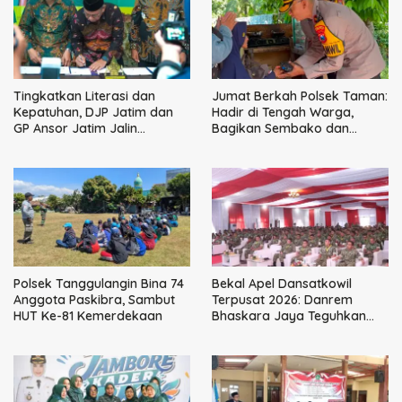
Tingkatkan Literasi dan
Jumat Berkah Polsek Taman:
Kepatuhan, DJP Jatim dan
Hadir di Tengah Warga,
GP Ansor Jatim Jalin
Bagikan Sembako dan
Kemitraan Strategis
Perkuat Ikatan Kamtibmas
Perpajakan
Polsek Tanggulangin Bina 74
Bekal Apel Dansatkowil
Anggota Paskibra, Sambut
Terpusat 2026: Danrem
HUT Ke-81 Kemerdekaan
Bhaskara Jaya Teguhkan
Kepemimpinan Humanis