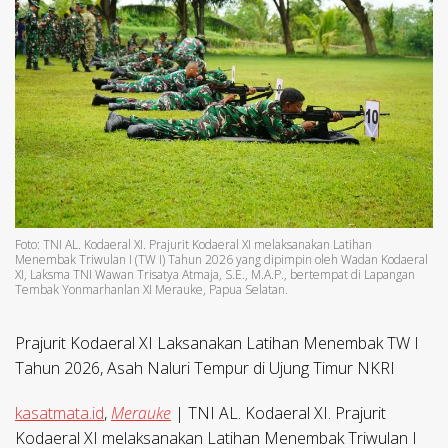
Foto: TNI AL. Kodaeral XI. Prajurit Kodaeral XI melaksanakan Latihan
Menembak Triwulan I (TW I) Tahun 2026 yang dipimpin oleh Wadan Kodaeral
XI, Laksma TNI Wawan Trisatya Atmaja, S.E., M.A.P., bertempat di Lapangan
Tembak Yonmarhanlan XI Merauke, Papua Selatan.
Prajurit Kodaeral XI Laksanakan Latihan Menembak TW I
Tahun 2026, Asah Naluri Tempur di Ujung Timur NKRI
kasatmata.id
,
Merauke
| TNI AL. Kodaeral XI. Prajurit
Kodaeral XI melaksanakan Latihan Menembak Triwulan I