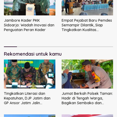
Jambore Kader PKK
Empat Pejabat Baru Pemdes
Sidoarjo: Wadah Inovasi dan
Semampir Dilantik, Siap
Penguatan Peran Kader
Tingkatkan Kualitas
Pelayanan Publik
Rekomendasi untuk kamu
Tingkatkan Literasi dan
Jumat Berkah Polsek Taman:
Kepatuhan, DJP Jatim dan
Hadir di Tengah Warga,
GP Ansor Jatim Jalin
Bagikan Sembako dan
Kemitraan Strategis
Perkuat Ikatan Kamtibmas
Perpajakan