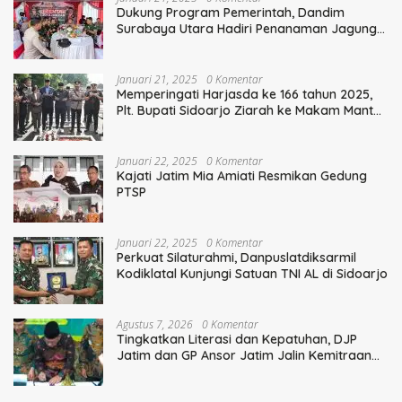
Dukung Program Pemerintah, Dandim
Surabaya Utara Hadiri Penanaman Jagung
Serentak
Januari 21, 2025
0 Komentar
Memperingati Harjasda ke 166 tahun 2025,
Plt. Bupati Sidoarjo Ziarah ke Makam Mantan
Bupati Sidoarjo Terdahulu
Januari 22, 2025
0 Komentar
Kajati Jatim Mia Amiati Resmikan Gedung
PTSP
Januari 22, 2025
0 Komentar
Perkuat Silaturahmi, Danpuslatdiksarmil
Kodiklatal Kunjungi Satuan TNI AL di Sidoarjo
Agustus 7, 2026
0 Komentar
Tingkatkan Literasi dan Kepatuhan, DJP
Jatim dan GP Ansor Jatim Jalin Kemitraan
Strategis Perpajakan