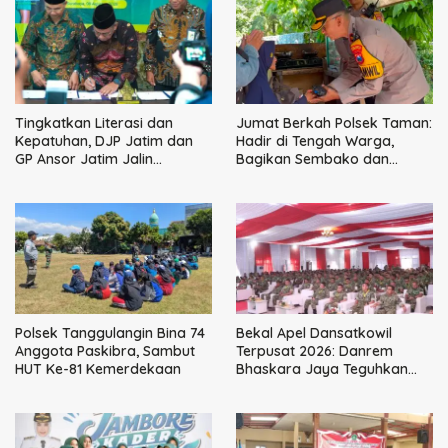
Tingkatkan Literasi dan
Jumat Berkah Polsek Taman:
Kepatuhan, DJP Jatim dan
Hadir di Tengah Warga,
GP Ansor Jatim Jalin
Bagikan Sembako dan
Kemitraan Strategis
Perkuat Ikatan Kamtibmas
Perpajakan
Polsek Tanggulangin Bina 74
Bekal Apel Dansatkowil
Anggota Paskibra, Sambut
Terpusat 2026: Danrem
HUT Ke-81 Kemerdekaan
Bhaskara Jaya Teguhkan
Kepemimpinan Humanis