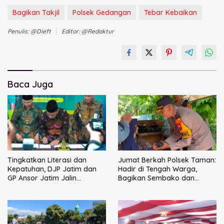
Bagikan Takjil
Polsek Gedangan
Tebar Kebaikan
Penulis: @dieft
Editor: @redaktur
Baca Juga
Tingkatkan Literasi dan
Jumat Berkah Polsek Taman:
Kepatuhan, DJP Jatim dan
Hadir di Tengah Warga,
GP Ansor Jatim Jalin
Bagikan Sembako dan
Kemitraan Strategis
Perkuat Ikatan Kamtibmas
Perpajakan