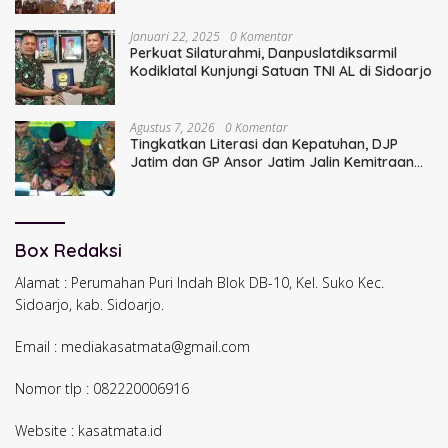
Januari 22, 2025
0 Komentar
Perkuat Silaturahmi, Danpuslatdiksarmil
Kodiklatal Kunjungi Satuan TNI AL di Sidoarjo
Agustus 7, 2026
0 Komentar
Tingkatkan Literasi dan Kepatuhan, DJP
Jatim dan GP Ansor Jatim Jalin Kemitraan
Strategis Perpajakan
Box Redaksi
Alamat : Perumahan Puri Indah Blok DB-10, Kel. Suko Kec.
Sidoarjo, kab. Sidoarjo.
Email : mediakasatmata@gmail.com
Nomor tlp : 082220006916
Website : kasatmata.id