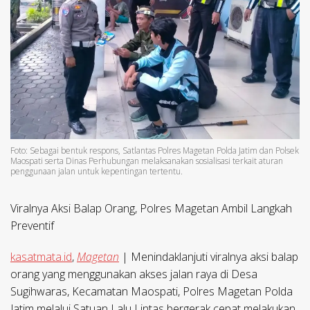
Foto: Sebagai bentuk respons, Satlantas Polres Magetan Polda Jatim dan Polsek
Maospati serta Dinas Perhubungan melaksanakan sosialisasi terkait aturan
penggunaan jalan untuk kepentingan tertentu.
Viralnya Aksi Balap Orang, Polres Magetan Ambil Langkah
Preventif
kasatmata.id
,
Magetan
| Menindaklanjuti viralnya aksi balap
orang yang menggunakan akses jalan raya di Desa
Sugihwaras, Kecamatan Maospati, Polres Magetan Polda
Jatim melalui Satuan Lalu Lintas bergerak cepat melakukan