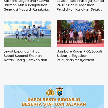
Baskara Jaya Band Festival:
Lewat Pesta Prasiaga, Bunda
Harmoni Musik Penyatukan
PAUD Sriatun Tegaskan
Generasi Muda di Rangkaian
Pendidikan Karakter Sejak
HUT ke-60 Korem Bhaskara
Dini Kunci Masa Depan Anak
Jaya
Lewat Lapangan Hijau,
Jambore Kader PKK, Bupati
Bupati Subandi Eratkan
Sidoarjo Tegaskan
Ikatan Sinergi Pemkab dan
Pelayanan Masyarakat
DPRD Sidoarjo
Dimulai dari Keluarga