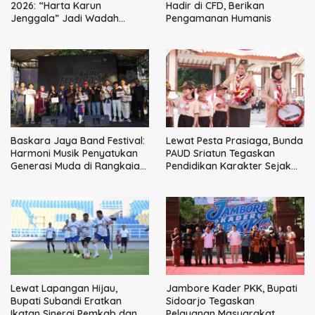
2026: “Harta Karun
Hadir di CFD, Berikan
Jenggala” Jadi Wadah
Pengamanan Humanis
Tanam Nilai Luhur dan Cinta
Budaya Lokal
Baskara Jaya Band Festival:
Lewat Pesta Prasiaga, Bunda
Harmoni Musik Penyatukan
PAUD Sriatun Tegaskan
Generasi Muda di Rangkaian
Pendidikan Karakter Sejak
HUT ke-60 Korem Bhaskara
Dini Kunci Masa Depan Anak
Jaya
Lewat Lapangan Hijau,
Jambore Kader PKK, Bupati
Bupati Subandi Eratkan
Sidoarjo Tegaskan
Ikatan Sinergi Pemkab dan
Pelayanan Masyarakat