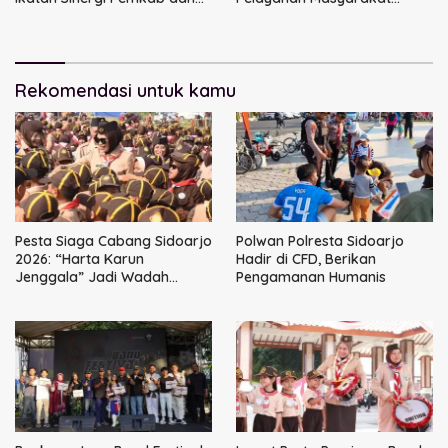
DPRD Sidoarjo
Dimulai dari Keluarga
Rekomendasi untuk kamu
Pesta Siaga Cabang Sidoarjo
Polwan Polresta Sidoarjo
2026: “Harta Karun
Hadir di CFD, Berikan
Jenggala” Jadi Wadah
Pengamanan Humanis
Tanam Nilai Luhur dan Cinta
Budaya Lokal