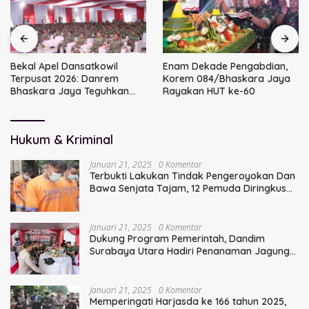
Bekal Apel Dansatkowil
Enam Dekade Pengabdian,
Terpusat 2026: Danrem
Korem 084/Bhaskara Jaya
Bhaskara Jaya Teguhkan
Rayakan HUT ke-60
Kepemimpinan Humanis
Hukum & Kriminal
Januari 21, 2025
0 Komentar
Terbukti Lakukan Tindak Pengeroyokan Dan
Bawa Senjata Tajam, 12 Pemuda Diringkus
Polisi
Januari 21, 2025
0 Komentar
Dukung Program Pemerintah, Dandim
Surabaya Utara Hadiri Penanaman Jagung
Serentak
Januari 21, 2025
0 Komentar
Memperingati Harjasda ke 166 tahun 2025,