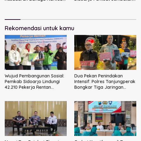
kepada Pelajar MI 1 Sidoarjo
Komunikasi
Rekomendasi untuk kamu
Wujud Pembangunan Sosial:
Dua Pekan Penindakan
Pemkab Sidoarjo Lindungi
Intensif: Polres Tanjungperak
42.210 Pekerja Rentan
Bongkar Tiga Jaringan
dengan BPJS
Narkoba
Ketenagakerjaan