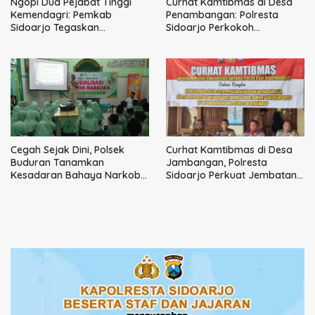
Ngopi Dua Pejabat Tinggi
Curhat Kamtibmas di Desa
Kemendagri: Pemkab
Penambangan: Polresta
Sidoarjo Tegaskan
Sidoarjo Perkokoh
Perbaikan Tata Kelola
Komunikasi, Bangun
Pemerintah Tak Bisa Ditunda
Keamanan
Cegah Sejak Dini, Polsek
Curhat Kamtibmas di Desa
Buduran Tanamkan
Jambangan, Polresta
Kesadaran Bahaya Narkoba
Sidoarjo Perkuat Jembatan
kepada Pelajar MI 1 Sidoarjo
Komunikasi