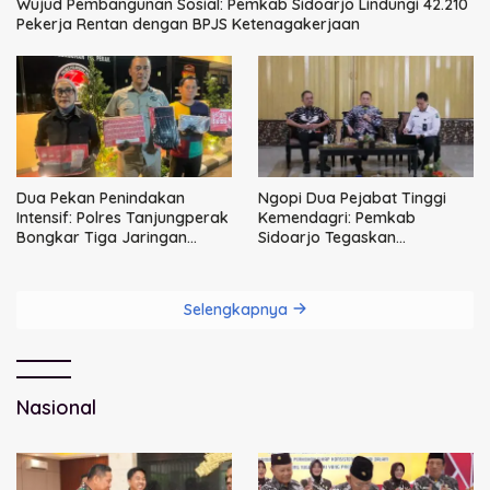
Wujud Pembangunan Sosial: Pemkab Sidoarjo Lindungi 42.210
Pekerja Rentan dengan BPJS Ketenagakerjaan
Dua Pekan Penindakan
Ngopi Dua Pejabat Tinggi
Intensif: Polres Tanjungperak
Kemendagri: Pemkab
Bongkar Tiga Jaringan
Sidoarjo Tegaskan
Narkoba
Perbaikan Tata Kelola
Pemerintah Tak Bisa Ditunda
Selengkapnya
Nasional