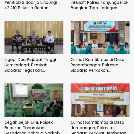
Pemkab Sidoarjo Lindungi
Intensif: Polres Tanjungperak
42.210 Pekerja Rentan
Bongkar Tiga Jaringan
dengan BPJS
Narkoba
Ketenagakerjaan
Ngopi Dua Pejabat Tinggi
Curhat Kamtibmas di Desa
Kemendagri: Pemkab
Penambangan: Polresta
Sidoarjo Tegaskan
Sidoarjo Perkokoh
Perbaikan Tata Kelola
Komunikasi, Bangun
Pemerintah Tak Bisa Ditunda
Keamanan
Cegah Sejak Dini, Polsek
Curhat Kamtibmas di Desa
Buduran Tanamkan
Jambangan, Polresta
Kesadaran Bahaya Narkoba
Sidoarjo Perkuat Jembatan