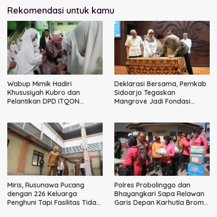
Rekomendasi untuk kamu
Wabup Mimik Hadiri
Deklarasi Bersama, Pemkab
Khususiyah Kubro dan
Sidoarjo Tegaskan
Pelantikan DPD ITQON
Mangrove Jadi Fondasi
Sidoarjo
Kesejahteraan Masyarakat
Pesisir
Miris, Rusunawa Pucang
Polres Probolinggo dan
dengan 226 Keluarga
Bhayangkari Sapa Relawan
Penghuni Tapi Fasilitas Tidak
Garis Depan Karhutla Bromo
Terpenuhi
Perkuat Sinergi Penanganan