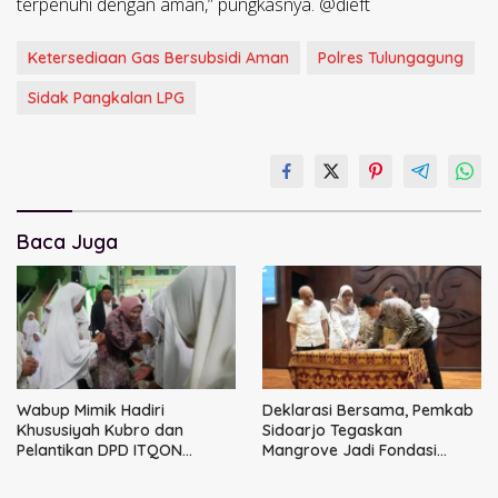
terpenuhi dengan aman,” pungkasnya. @dieft
Ketersediaan Gas Bersubsidi Aman
Polres Tulungagung
Sidak Pangkalan LPG
Baca Juga
Wabup Mimik Hadiri
Deklarasi Bersama, Pemkab
Khususiyah Kubro dan
Sidoarjo Tegaskan
Pelantikan DPD ITQON
Mangrove Jadi Fondasi
Sidoarjo
Kesejahteraan Masyarakat
Pesisir