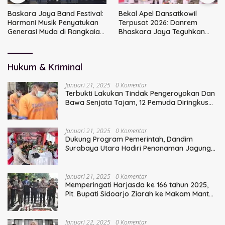
Baskara Jaya Band Festival:
Bekal Apel Dansatkowil
Harmoni Musik Penyatukan
Terpusat 2026: Danrem
Generasi Muda di Rangkaian
Bhaskara Jaya Teguhkan
HUT ke-60 Korem Bhaskara
Kepemimpinan Humanis
Jaya
Hukum & Kriminal
Januari 21, 2025
0 Komentar
Terbukti Lakukan Tindak Pengeroyokan Dan
Bawa Senjata Tajam, 12 Pemuda Diringkus
Polisi
Januari 21, 2025
0 Komentar
Dukung Program Pemerintah, Dandim
Surabaya Utara Hadiri Penanaman Jagung
Serentak
Januari 21, 2025
0 Komentar
Memperingati Harjasda ke 166 tahun 2025,
Plt. Bupati Sidoarjo Ziarah ke Makam Mantan
Bupati Sidoarjo Terdahulu
Januari 22, 2025
0 Komentar