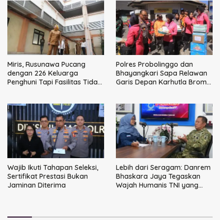
Miris, Rusunawa Pucang
Polres Probolinggo dan
dengan 226 Keluarga
Bhayangkari Sapa Relawan
Penghuni Tapi Fasilitas Tidak
Garis Depan Karhutla Bromo
Terpenuhi
Perkuat Sinergi Penanganan
Wajib Ikuti Tahapan Seleksi,
Lebih dari Seragam: Danrem
Sertifikat Prestasi Bukan
Bhaskara Jaya Tegaskan
Jaminan Diterima
Wajah Humanis TNI yang
Hadir dan Membantu Rakyat