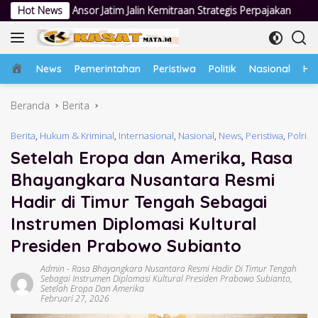
Langsung
 Jalin Kemitraan Strategis Perpajakan
Hot News
Jumat Berkah Polsek 
ke
konten
Home
News
Pemerintahan
Peristiwa
Politik
Nasional
Hu
Beranda
Berita
Berita
,
Hukum & Kriminal
,
Internasional
,
Nasional
,
News
,
Peristiwa
,
Polri
Setelah Eropa dan Amerika, Rasa
Bhayangkara Nusantara Resmi
Hadir di Timur Tengah Sebagai
Instrumen Diplomasi Kultural
Presiden Prabowo Subianto
Admin
-
Rasa Bhayangkara Nusantara Resmi Hadir Di Timur Tengah
Sebagai Instrumen Diplomasi Kultural Presiden Prabowo Subianto
,
Setelah Eropa Dan Amerika
Februari 27, 2026