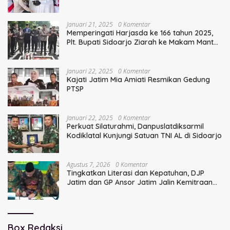
Serentak
Januari 21, 2025
0 Komentar
Memperingati Harjasda ke 166 tahun 2025,
Plt. Bupati Sidoarjo Ziarah ke Makam Mantan
Bupati Sidoarjo Terdahulu
Januari 22, 2025
0 Komentar
Kajati Jatim Mia Amiati Resmikan Gedung
PTSP
Januari 22, 2025
0 Komentar
Perkuat Silaturahmi, Danpuslatdiksarmil
Kodiklatal Kunjungi Satuan TNI AL di Sidoarjo
Agustus 7, 2026
0 Komentar
Tingkatkan Literasi dan Kepatuhan, DJP
Jatim dan GP Ansor Jatim Jalin Kemitraan
Strategis Perpajakan
Box Redaksi