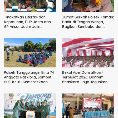
Tingkatkan Literasi dan
Jumat Berkah Polsek Taman:
Kepatuhan, DJP Jatim dan
Hadir di Tengah Warga,
GP Ansor Jatim Jalin
Bagikan Sembako dan
Kemitraan Strategis
Perkuat Ikatan Kamtibmas
Perpajakan
Polsek Tanggulangin Bina 74
Bekal Apel Dansatkowil
Anggota Paskibra, Sambut
Terpusat 2026: Danrem
HUT Ke-81 Kemerdekaan
Bhaskara Jaya Teguhkan
Kepemimpinan Humanis