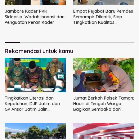
Jambore Kader PKK
Empat Pejabat Baru Pemdes
Sidoarjo: Wadah Inovasi dan
Semampir Dilantik, Siap
Penguatan Peran Kader
Tingkatkan Kualitas
Pelayanan Publik
Rekomendasi untuk kamu
Tingkatkan Literasi dan
Jumat Berkah Polsek Taman:
Kepatuhan, DJP Jatim dan
Hadir di Tengah Warga,
GP Ansor Jatim Jalin
Bagikan Sembako dan
Kemitraan Strategis
Perkuat Ikatan Kamtibmas
Perpajakan