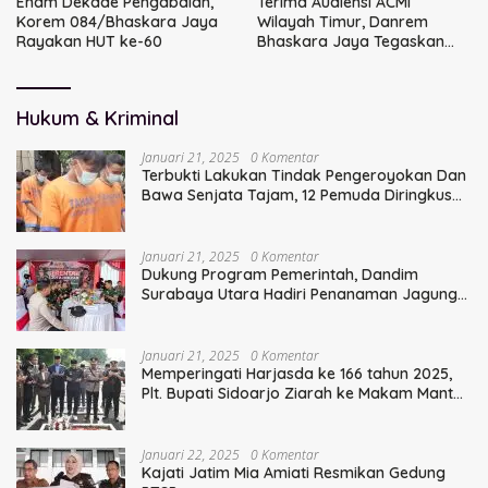
Enam Dekade Pengabdian,
Terima Audiensi ACMI
Korem 084/Bhaskara Jaya
Wilayah Timur, Danrem
Rayakan HUT ke-60
Bhaskara Jaya Tegaskan
Sinergi TNI
Hukum & Kriminal
Januari 21, 2025
0 Komentar
Terbukti Lakukan Tindak Pengeroyokan Dan
Bawa Senjata Tajam, 12 Pemuda Diringkus
Polisi
Januari 21, 2025
0 Komentar
Dukung Program Pemerintah, Dandim
Surabaya Utara Hadiri Penanaman Jagung
Serentak
Januari 21, 2025
0 Komentar
Memperingati Harjasda ke 166 tahun 2025,
Plt. Bupati Sidoarjo Ziarah ke Makam Mantan
Bupati Sidoarjo Terdahulu
Januari 22, 2025
0 Komentar
Kajati Jatim Mia Amiati Resmikan Gedung