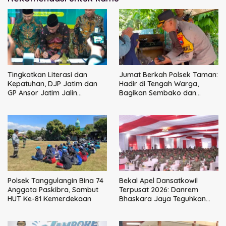
Tingkatkan Literasi dan
Jumat Berkah Polsek Taman:
Kepatuhan, DJP Jatim dan
Hadir di Tengah Warga,
GP Ansor Jatim Jalin
Bagikan Sembako dan
Kemitraan Strategis
Perkuat Ikatan Kamtibmas
Perpajakan
Polsek Tanggulangin Bina 74
Bekal Apel Dansatkowil
Anggota Paskibra, Sambut
Terpusat 2026: Danrem
HUT Ke-81 Kemerdekaan
Bhaskara Jaya Teguhkan
Kepemimpinan Humanis