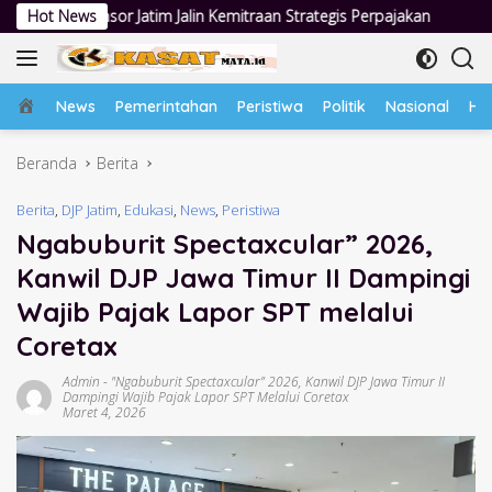
Langsung
Jalin Kemitraan Strategis Perpajakan
Hot News
Jumat Berkah Polsek Ta
ke
konten
Home
News
Pemerintahan
Peristiwa
Politik
Nasional
Hu
Beranda
Berita
Berita
,
DJP Jatim
,
Edukasi
,
News
,
Peristiwa
Ngabuburit Spectaxcular” 2026,
Kanwil DJP Jawa Timur II Dampingi
Wajib Pajak Lapor SPT melalui
Coretax
Admin
-
"Ngabuburit Spectaxcular” 2026
,
Kanwil DJP Jawa Timur II
Dampingi Wajib Pajak Lapor SPT Melalui Coretax
Maret 4, 2026