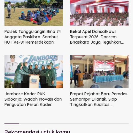
Polsek Tanggulangin Bina 74
Bekal Apel Dansatkowil
Anggota Paskibra, Sambut
Terpusat 2026: Danrem
HUT Ke-81 Kemerdekaan
Bhaskara Jaya Teguhkan
Kepemimpinan Humanis
Jambore Kader PKK
Empat Pejabat Baru Pemdes
Sidoarjo: Wadah Inovasi dan
Semampir Dilantik, Siap
Penguatan Peran Kader
Tingkatkan Kualitas
Pelayanan Publik
Rekomendasi untuk kamu