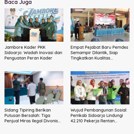
Baca Juga
Jambore Kader PKK
Empat Pejabat Baru Pemdes
Sidoarjo: Wadah Inovasi dan
Semampir Dilantik, Siap
Penguatan Peran Kader
Tingkatkan Kualitas
Pelayanan Publik
Sidang Tipiring Berikan
Wujud Pembangunan Sosial:
Putusan Bersalah: Tiga
Pemkab Sidoarjo Lindungi
Penjual Miras Ilegal Divonis
42.210 Pekerja Rentan
Denda, Barang Bukti Siap
dengan BPJS
Dimusnahkan
Ketenagakerjaan