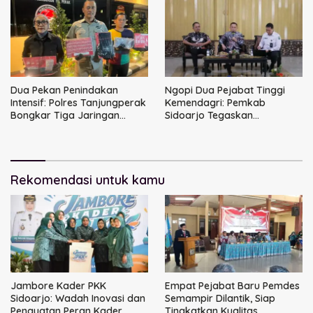
Dua Pekan Penindakan
Ngopi Dua Pejabat Tinggi
Intensif: Polres Tanjungperak
Kemendagri: Pemkab
Bongkar Tiga Jaringan
Sidoarjo Tegaskan
Narkoba
Perbaikan Tata Kelola
Pemerintah Tak Bisa Ditunda
Rekomendasi untuk kamu
Jambore Kader PKK
Empat Pejabat Baru Pemdes
Sidoarjo: Wadah Inovasi dan
Semampir Dilantik, Siap
Penguatan Peran Kader
Tingkatkan Kualitas