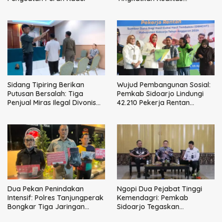
Pelayanan Publik
Sidang Tipiring Berikan
Wujud Pembangunan Sosial:
Putusan Bersalah: Tiga
Pemkab Sidoarjo Lindungi
Penjual Miras Ilegal Divonis
42.210 Pekerja Rentan
Denda, Barang Bukti Siap
dengan BPJS
Dimusnahkan
Ketenagakerjaan
Dua Pekan Penindakan
Ngopi Dua Pejabat Tinggi
Intensif: Polres Tanjungperak
Kemendagri: Pemkab
Bongkar Tiga Jaringan
Sidoarjo Tegaskan
Narkoba
Perbaikan Tata Kelola