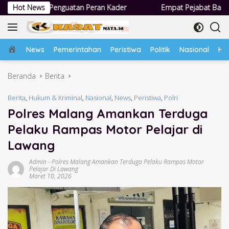
Langsung
an Peran Kader
Hot News
Empat Pejabat Baru Pemdes Semampir Dilanti
ke
konten
Home
News
Pemerintahan
Peristiwa
Politik
Nasional
Hu
Beranda
Berita
Berita
,
Hukum & Kriminal
,
Nasional
,
News
,
Peristiwa
,
Polri
Polres Malang Amankan Terduga
Pelaku Rampas Motor Pelajar di
Lawang
Admin
-
Polres Malang Amankan Terduga Pelaku Rampas Motor
Pelajar Di Lawang
Maret 10, 2026