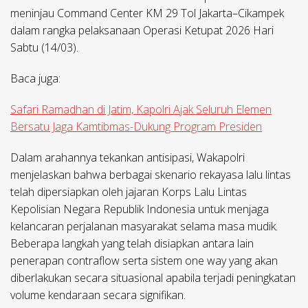
meninjau Command Center KM 29 Tol Jakarta–Cikampek
dalam rangka pelaksanaan Operasi Ketupat 2026 Hari
Sabtu (14/03).
Baca juga:
Safari Ramadhan di Jatim, Kapolri Ajak Seluruh Elemen
Bersatu Jaga Kamtibmas-Dukung Program Presiden
Dalam arahannya tekankan antisipasi, Wakapolri
menjelaskan bahwa berbagai skenario rekayasa lalu lintas
telah dipersiapkan oleh jajaran Korps Lalu Lintas
Kepolisian Negara Republik Indonesia untuk menjaga
kelancaran perjalanan masyarakat selama masa mudik.
Beberapa langkah yang telah disiapkan antara lain
penerapan contraflow serta sistem one way yang akan
diberlakukan secara situasional apabila terjadi peningkatan
volume kendaraan secara signifikan.