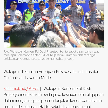
Foto: Wakapolri Komjen. Pol Dedi Prasetyo . Hal tersebut disampaikan saat
meninjau Command Center KM 29 Tol Jakarta–Cikampek dalam rangka
pelaksanaan Operasi Ketupat 2026 Hari Sabtu (14/03).
Wakapolri Tekankan Antisipasi Rekayasa Lalu Lintas dan
Optimalisasi Layanan Mudik
kasatmata.id
,
Jakarta
| Wakapolri Komjen. Pol Dedi
Prasetyo menekankan pentingnya kesiapan seluruh jajaran
dalam mengantisipasi potensi lonjakan kendaraan selama
arus mudik Lebaran. Hal tersebut disampaikan saat