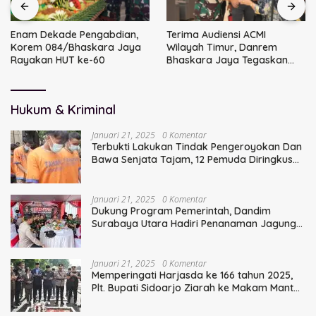
Enam Dekade Pengabdian,
Terima Audiensi ACMI
Korem 084/Bhaskara Jaya
Wilayah Timur, Danrem
Rayakan HUT ke-60
Bhaskara Jaya Tegaskan
Sinergi TNI
Hukum & Kriminal
Januari 21, 2025
0 Komentar
Terbukti Lakukan Tindak Pengeroyokan Dan
Bawa Senjata Tajam, 12 Pemuda Diringkus
Polisi
Januari 21, 2025
0 Komentar
Dukung Program Pemerintah, Dandim
Surabaya Utara Hadiri Penanaman Jagung
Serentak
Januari 21, 2025
0 Komentar
Memperingati Harjasda ke 166 tahun 2025,
Plt. Bupati Sidoarjo Ziarah ke Makam Mantan
Bupati Sidoarjo Terdahulu