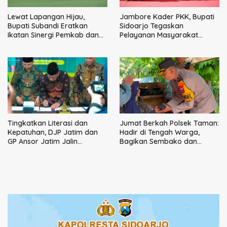
Lewat Lapangan Hijau,
Jambore Kader PKK, Bupati
Bupati Subandi Eratkan
Sidoarjo Tegaskan
Ikatan Sinergi Pemkab dan
Pelayanan Masyarakat
DPRD Sidoarjo
Dimulai dari Keluarga
Tingkatkan Literasi dan
Jumat Berkah Polsek Taman:
Kepatuhan, DJP Jatim dan
Hadir di Tengah Warga,
GP Ansor Jatim Jalin
Bagikan Sembako dan
Kemitraan Strategis
Perkuat Ikatan Kamtibmas
Perpajakan