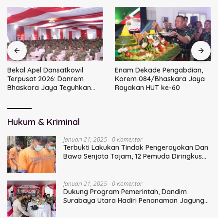
Bekal Apel Dansatkowil
Enam Dekade Pengabdian,
Terpusat 2026: Danrem
Korem 084/Bhaskara Jaya
Bhaskara Jaya Teguhkan
Rayakan HUT ke-60
Kepemimpinan Humanis
Hukum & Kriminal
Januari 21, 2025
0 Komentar
Terbukti Lakukan Tindak Pengeroyokan Dan
Bawa Senjata Tajam, 12 Pemuda Diringkus
Polisi
Januari 21, 2025
0 Komentar
Dukung Program Pemerintah, Dandim
Surabaya Utara Hadiri Penanaman Jagung
Serentak