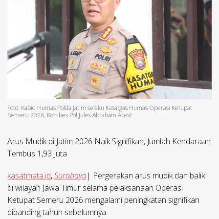
Foto: Kabid Humas Polda Jatim selaku Kasatgas Humas Operasi Ketupat
Semeru 2026, Kombes Pol Jules Abraham Abast
Arus Mudik di Jatim 2026 Naik Signifikan, Jumlah Kendaraan
Tembus 1,93 Juta
kasatmata.id
,
Surabaya
| Pergerakan arus mudik dan balik
di wilayah Jawa Timur selama pelaksanaan Operasi
Ketupat Semeru 2026 mengalami peningkatan signifikan
dibanding tahun sebelumnya.