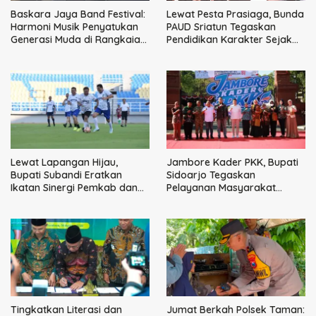
Baskara Jaya Band Festival:
Lewat Pesta Prasiaga, Bunda
Harmoni Musik Penyatukan
PAUD Sriatun Tegaskan
Generasi Muda di Rangkaian
Pendidikan Karakter Sejak
HUT ke-60 Korem Bhaskara
Dini Kunci Masa Depan Anak
Jaya
Lewat Lapangan Hijau,
Jambore Kader PKK, Bupati
Bupati Subandi Eratkan
Sidoarjo Tegaskan
Ikatan Sinergi Pemkab dan
Pelayanan Masyarakat
DPRD Sidoarjo
Dimulai dari Keluarga
Tingkatkan Literasi dan
Jumat Berkah Polsek Taman: