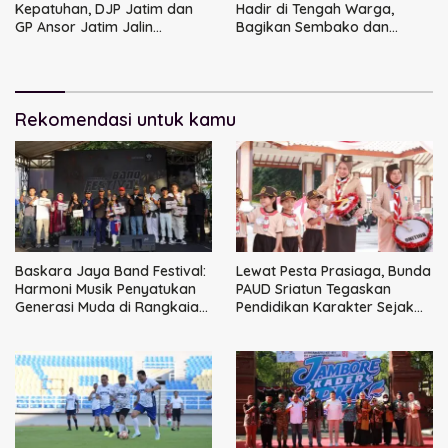
Kepatuhan, DJP Jatim dan
Hadir di Tengah Warga,
GP Ansor Jatim Jalin
Bagikan Sembako dan
Kemitraan Strategis
Perkuat Ikatan Kamtibmas
Perpajakan
Rekomendasi untuk kamu
Baskara Jaya Band Festival:
Lewat Pesta Prasiaga, Bunda
Harmoni Musik Penyatukan
PAUD Sriatun Tegaskan
Generasi Muda di Rangkaian
Pendidikan Karakter Sejak
HUT ke-60 Korem Bhaskara
Dini Kunci Masa Depan Anak
Jaya