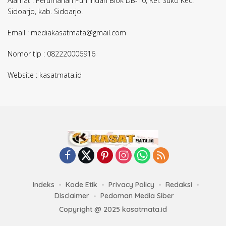
Alamat : Perumahan Puri Indah Blok DB-10, Kel. Suko Kec.
Sidoarjo, kab. Sidoarjo.
Email : mediakasatmata@gmail.com
Nomor tlp : 082220006916
Website : kasatmata.id
Indeks
Kode Etik
Privacy Policy
Redaksi
Disclaimer
Pedoman Media Siber
Copyright @ 2025 kasatmata.id