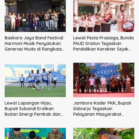
Baskara Jaya Band Festival:
Lewat Pesta Prasiaga, Bunda
Harmoni Musik Penyatukan
PAUD Sriatun Tegaskan
Generasi Muda di Rangkaian
Pendidikan Karakter Sejak
HUT ke-60 Korem Bhaskara
Dini Kunci Masa Depan Anak
Jaya
Lewat Lapangan Hijau,
Jambore Kader PKK, Bupati
Bupati Subandi Eratkan
Sidoarjo Tegaskan
Ikatan Sinergi Pemkab dan
Pelayanan Masyarakat
DPRD Sidoarjo
Dimulai dari Keluarga