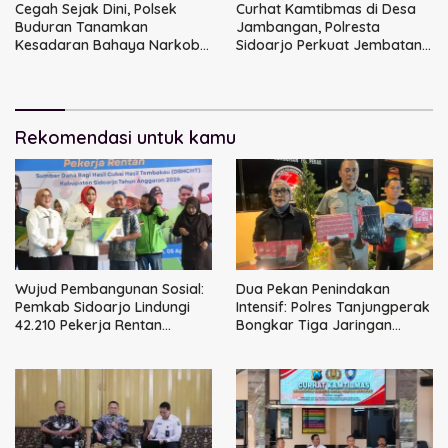
Cegah Sejak Dini, Polsek
Curhat Kamtibmas di Desa
Buduran Tanamkan
Jambangan, Polresta
Kesadaran Bahaya Narkoba
Sidoarjo Perkuat Jembatan
kepada Pelajar MI 1 Sidoarjo
Komunikasi
Rekomendasi untuk kamu
Wujud Pembangunan Sosial:
Dua Pekan Penindakan
Pemkab Sidoarjo Lindungi
Intensif: Polres Tanjungperak
42.210 Pekerja Rentan
Bongkar Tiga Jaringan
dengan BPJS
Narkoba
Ketenagakerjaan