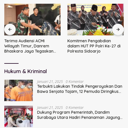
Terima Audiensi ACMI
Komitmen Pengabdian
Wilayah Timur, Danrem
dalam HUT PP Polri Ke-27 di
Bhaskara Jaya Tegaskan
Polresta Sidoarjo
Sinergi TNI
Hukum & Kriminal
Januari 21, 2025
0 Komentar
Terbukti Lakukan Tindak Pengeroyokan Dan
Bawa Senjata Tajam, 12 Pemuda Diringkus
Polisi
Januari 21, 2025
0 Komentar
Dukung Program Pemerintah, Dandim
Surabaya Utara Hadiri Penanaman Jagung
Serentak