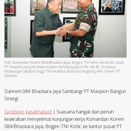
Foto: Komandan Korem 084/Bhaskara Jaya, Brigjen TNI Kohir, ke kantor pusat
PT Maspion yang berlokasi di Jalan Kembang Jepun No. 38-40, Surabaya.
Kedatangan pejabat tinggi TNI tersebut disambut langsung oleh Owner PT
Maspion.
Danrem 084 Bhaskara Jaya Sambangi PT Maspion Bangun
Sinergi
Surabaya
,
kasatmata.id
| Suasana hangat dan penuh
keakraban menyelimuti kunjungan kerja Komandan Korem
084/Bhaskara Jaya, Brigjen TNI Kohir, ke kantor pusat PT