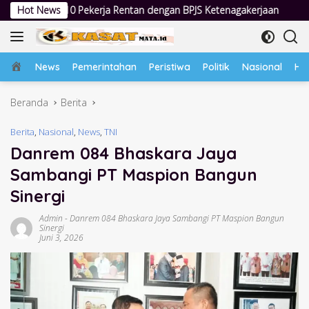
Langsung
Rentan dengan BPJS Ketenagakerjaan
Hot News
Dua Pekan Penindakan I
ke
konten
Home
News
Pemerintahan
Peristiwa
Politik
Nasional
Hu
Beranda
Berita
Berita
,
Nasional
,
News
,
TNI
Danrem 084 Bhaskara Jaya
Sambangi PT Maspion Bangun
Sinergi
Admin
-
Danrem 084 Bhaskara Jaya Sambangi PT Maspion Bangun
Sinergi
Juni 3, 2026