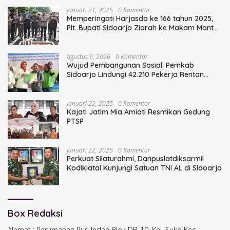
Januari 21, 2025
0 Komentar
Memperingati Harjasda ke 166 tahun 2025,
Plt. Bupati Sidoarjo Ziarah ke Makam Mantan
Bupati Sidoarjo Terdahulu
Agustus 6, 2026
0 Komentar
Wujud Pembangunan Sosial: Pemkab
Sidoarjo Lindungi 42.210 Pekerja Rentan
dengan BPJS Ketenagakerjaan
Januari 22, 2025
0 Komentar
Kajati Jatim Mia Amiati Resmikan Gedung
PTSP
Januari 22, 2025
0 Komentar
Perkuat Silaturahmi, Danpuslatdiksarmil
Kodiklatal Kunjungi Satuan TNI AL di Sidoarjo
Box Redaksi
Alamat : Perumahan Puri Indah Blok DB-10, Kel. Suko Kec.