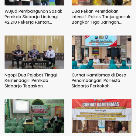
Wujud Pembangunan Sosial:
Dua Pekan Penindakan
Pemkab Sidoarjo Lindungi
Intensif: Polres Tanjungperak
42.210 Pekerja Rentan
Bongkar Tiga Jaringan
dengan BPJS
Narkoba
Ketenagakerjaan
Ngopi Dua Pejabat Tinggi
Curhat Kamtibmas di Desa
Kemendagri: Pemkab
Penambangan: Polresta
Sidoarjo Tegaskan
Sidoarjo Perkokoh
Perbaikan Tata Kelola
Komunikasi, Bangun
Pemerintah Tak Bisa Ditunda
Keamanan