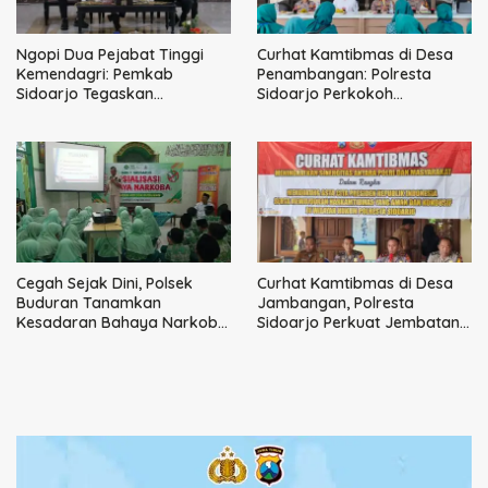
Ngopi Dua Pejabat Tinggi
Curhat Kamtibmas di Desa
Kemendagri: Pemkab
Penambangan: Polresta
Sidoarjo Tegaskan
Sidoarjo Perkokoh
Perbaikan Tata Kelola
Komunikasi, Bangun
Pemerintah Tak Bisa Ditunda
Keamanan
Cegah Sejak Dini, Polsek
Curhat Kamtibmas di Desa
Buduran Tanamkan
Jambangan, Polresta
Kesadaran Bahaya Narkoba
Sidoarjo Perkuat Jembatan
kepada Pelajar MI 1 Sidoarjo
Komunikasi