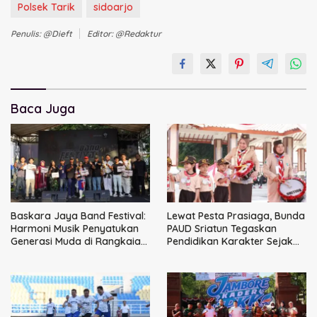
Polsek Tarik
sidoarjo
Penulis: @dieft
Editor: @redaktur
Baca Juga
Baskara Jaya Band Festival:
Lewat Pesta Prasiaga, Bunda
Harmoni Musik Penyatukan
PAUD Sriatun Tegaskan
Generasi Muda di Rangkaian
Pendidikan Karakter Sejak
HUT ke-60 Korem Bhaskara
Dini Kunci Masa Depan Anak
Jaya