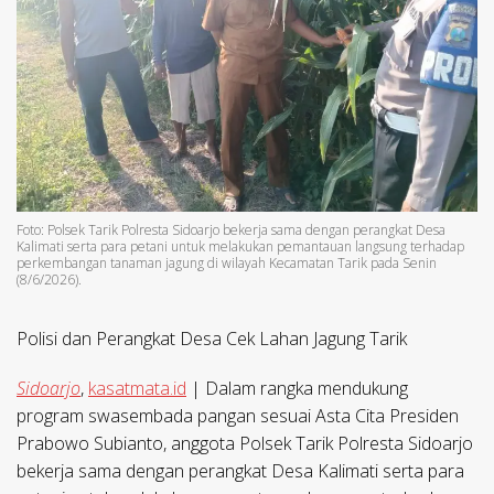
Foto: Polsek Tarik Polresta Sidoarjo bekerja sama dengan perangkat Desa
Kalimati serta para petani untuk melakukan pemantauan langsung terhadap
perkembangan tanaman jagung di wilayah Kecamatan Tarik pada Senin
(8/6/2026).
Polisi dan Perangkat Desa Cek Lahan Jagung Tarik
Sidoarjo
,
kasatmata.id
| Dalam rangka mendukung
program swasembada pangan sesuai Asta Cita Presiden
Prabowo Subianto, anggota Polsek Tarik Polresta Sidoarjo
bekerja sama dengan perangkat Desa Kalimati serta para