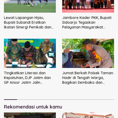
Lewat Lapangan Hijau,
Jambore Kader PKK, Bupati
Bupati Subandi Eratkan
Sidoarjo Tegaskan
Ikatan Sinergi Pemkab dan
Pelayanan Masyarakat
DPRD Sidoarjo
Dimulai dari Keluarga
Tingkatkan Literasi dan
Jumat Berkah Polsek Taman:
Kepatuhan, DJP Jatim dan
Hadir di Tengah Warga,
GP Ansor Jatim Jalin
Bagikan Sembako dan
Kemitraan Strategis
Perkuat Ikatan Kamtibmas
Perpajakan
Rekomendasi untuk kamu