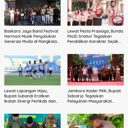
Baskara Jaya Band Festival:
Lewat Pesta Prasiaga, Bunda
Harmoni Musik Penyatukan
PAUD Sriatun Tegaskan
Generasi Muda di Rangkaian
Pendidikan Karakter Sejak
HUT ke-60 Korem Bhaskara
Dini Kunci Masa Depan Anak
Jaya
Lewat Lapangan Hijau,
Jambore Kader PKK, Bupati
Bupati Subandi Eratkan
Sidoarjo Tegaskan
Ikatan Sinergi Pemkab dan
Pelayanan Masyarakat
DPRD Sidoarjo
Dimulai dari Keluarga