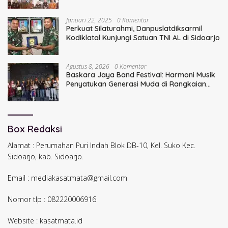
Januari 22, 2025
0 Komentar
Perkuat Silaturahmi, Danpuslatdiksarmil
Kodiklatal Kunjungi Satuan TNI AL di Sidoarjo
Agustus 8, 2026
0 Komentar
Baskara Jaya Band Festival: Harmoni Musik
Penyatukan Generasi Muda di Rangkaian
HUT ke-60 Korem Bhaskara Jaya
Box Redaksi
Alamat : Perumahan Puri Indah Blok DB-10, Kel. Suko Kec.
Sidoarjo, kab. Sidoarjo.
Email : mediakasatmata@gmail.com
Nomor tlp : 082220006916
Website : kasatmata.id