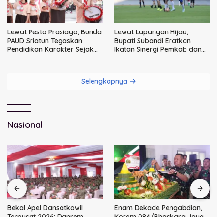
Lewat Pesta Prasiaga, Bunda
Lewat Lapangan Hijau,
PAUD Sriatun Tegaskan
Bupati Subandi Eratkan
Pendidikan Karakter Sejak
Ikatan Sinergi Pemkab dan
Dini Kunci Masa Depan Anak
DPRD Sidoarjo
Selengkapnya
Nasional
Bekal Apel Dansatkowil
Enam Dekade Pengabdian,
Terpusat 2026: Danrem
Korem 084/Bhaskara Jaya