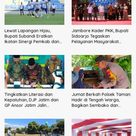
Lewat Lapangan Hijau,
Jambore Kader PKK, Bupati
Bupati Subandi Eratkan
Sidoarjo Tegaskan
Ikatan Sinergi Pemkab dan
Pelayanan Masyarakat
DPRD Sidoarjo
Dimulai dari Keluarga
Tingkatkan Literasi dan
Jumat Berkah Polsek Taman:
Kepatuhan, DJP Jatim dan
Hadir di Tengah Warga,
GP Ansor Jatim Jalin
Bagikan Sembako dan
Kemitraan Strategis
Perkuat Ikatan Kamtibmas
Perpajakan