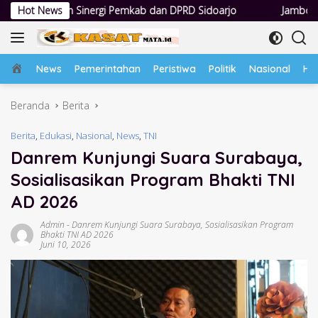
Langsung
 Pemkab dan DPRD Sidoarjo
Hot News
Jambore Kader PKK, Bupati Sidoar
ke
konten
Home
News
Pemerintahan
Peristiwa
Politik
Nasional
Hu
Beranda
Berita
Berita
,
Edukasi
,
Nasional
,
News
,
TNI
Danrem Kunjungi Suara Surabaya,
Sosialisasikan Program Bhakti TNI
AD 2026
Admin
-
Danrem Kunjungi Suara Surabaya
,
Sosialisasikan Program
Bhakti TNI AD 2026
Juni 10, 2026