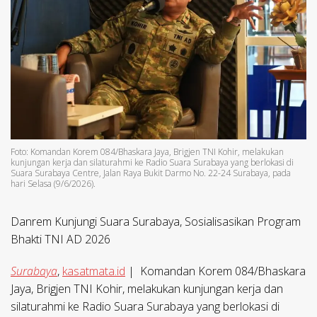
Foto: Komandan Korem 084/Bhaskara Jaya, Brigjen TNI Kohir, melakukan
kunjungan kerja dan silaturahmi ke Radio Suara Surabaya yang berlokasi di
Suara Surabaya Centre, Jalan Raya Bukit Darmo No. 22-24 Surabaya, pada
hari Selasa (9/6/2026).
Danrem Kunjungi Suara Surabaya, Sosialisasikan Program
Bhakti TNI AD 2026
Surabaya
,
kasatmata.id
| Komandan Korem 084/Bhaskara
Jaya, Brigjen TNI Kohir, melakukan kunjungan kerja dan
silaturahmi ke Radio Suara Surabaya yang berlokasi di