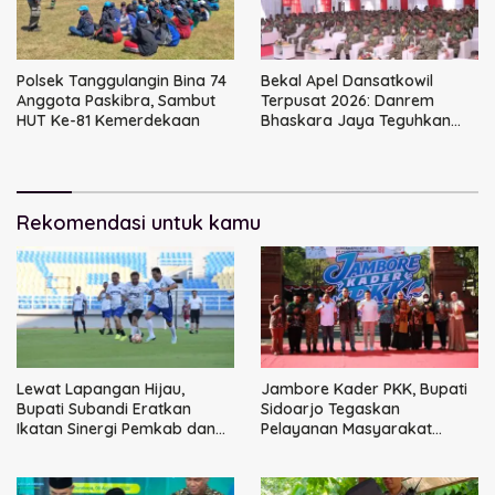
Polsek Tanggulangin Bina 74
Bekal Apel Dansatkowil
Anggota Paskibra, Sambut
Terpusat 2026: Danrem
HUT Ke-81 Kemerdekaan
Bhaskara Jaya Teguhkan
Kepemimpinan Humanis
Rekomendasi untuk kamu
Lewat Lapangan Hijau,
Jambore Kader PKK, Bupati
Bupati Subandi Eratkan
Sidoarjo Tegaskan
Ikatan Sinergi Pemkab dan
Pelayanan Masyarakat
DPRD Sidoarjo
Dimulai dari Keluarga