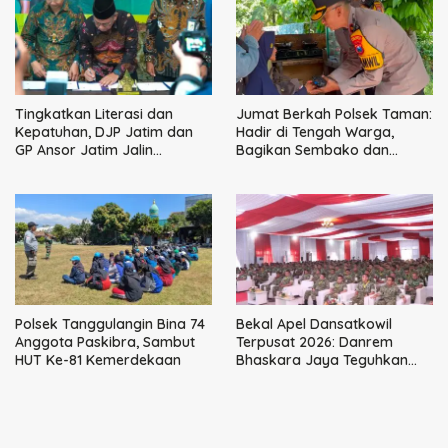
Tingkatkan Literasi dan
Jumat Berkah Polsek Taman:
Kepatuhan, DJP Jatim dan
Hadir di Tengah Warga,
GP Ansor Jatim Jalin
Bagikan Sembako dan
Kemitraan Strategis
Perkuat Ikatan Kamtibmas
Perpajakan
Polsek Tanggulangin Bina 74
Bekal Apel Dansatkowil
Anggota Paskibra, Sambut
Terpusat 2026: Danrem
HUT Ke-81 Kemerdekaan
Bhaskara Jaya Teguhkan
Kepemimpinan Humanis