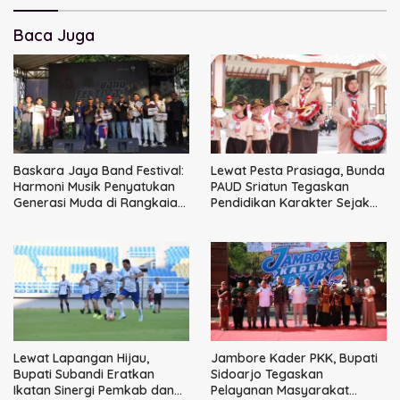
Baca Juga
Baskara Jaya Band Festival:
Lewat Pesta Prasiaga, Bunda
Harmoni Musik Penyatukan
PAUD Sriatun Tegaskan
Generasi Muda di Rangkaian
Pendidikan Karakter Sejak
HUT ke-60 Korem Bhaskara
Dini Kunci Masa Depan Anak
Jaya
Lewat Lapangan Hijau,
Jambore Kader PKK, Bupati
Bupati Subandi Eratkan
Sidoarjo Tegaskan
Ikatan Sinergi Pemkab dan
Pelayanan Masyarakat