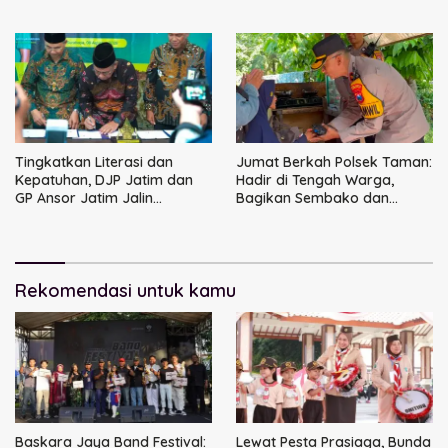
DPRD Sidoarjo
Dimulai dari Keluarga
Tingkatkan Literasi dan
Jumat Berkah Polsek Taman:
Kepatuhan, DJP Jatim dan
Hadir di Tengah Warga,
GP Ansor Jatim Jalin
Bagikan Sembako dan
Kemitraan Strategis
Perkuat Ikatan Kamtibmas
Perpajakan
Rekomendasi untuk kamu
Baskara Jaya Band Festival:
Lewat Pesta Prasiaga, Bunda