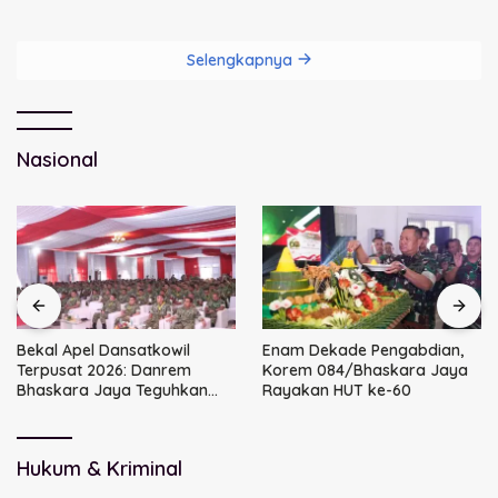
Dini Kunci Masa Depan Anak
DPRD Sidoarjo
Selengkapnya
Nasional
Bekal Apel Dansatkowil
Enam Dekade Pengabdian,
Terpusat 2026: Danrem
Korem 084/Bhaskara Jaya
Bhaskara Jaya Teguhkan
Rayakan HUT ke-60
Kepemimpinan Humanis
Hukum & Kriminal