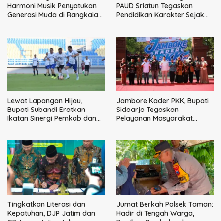
Harmoni Musik Penyatukan
PAUD Sriatun Tegaskan
Generasi Muda di Rangkaian
Pendidikan Karakter Sejak
HUT ke-60 Korem Bhaskara
Dini Kunci Masa Depan Anak
Jaya
Lewat Lapangan Hijau,
Jambore Kader PKK, Bupati
Bupati Subandi Eratkan
Sidoarjo Tegaskan
Ikatan Sinergi Pemkab dan
Pelayanan Masyarakat
DPRD Sidoarjo
Dimulai dari Keluarga
Tingkatkan Literasi dan
Jumat Berkah Polsek Taman:
Kepatuhan, DJP Jatim dan
Hadir di Tengah Warga,