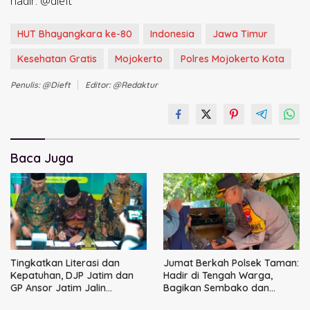
hadir. @dieft
HUT Bhayangkara ke-80
Indonesia
Jawa Timur
Kesehatan Gratis
Mojokerto
Polres Mojokerto Kota
Penulis: @dieft
Editor: @redaktur
Baca Juga
Tingkatkan Literasi dan
Jumat Berkah Polsek Taman:
Kepatuhan, DJP Jatim dan
Hadir di Tengah Warga,
GP Ansor Jatim Jalin
Bagikan Sembako dan
Kemitraan Strategis
Perkuat Ikatan Kamtibmas