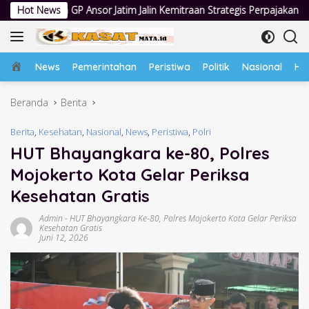
Langsung
Jatim Jalin Kemitraan Strategis Perpajakan
Hot News
Jumat Berkah Pol
ke
konten
Home
News
Pemerintahan
Peristiwa
Politik
Nasional
Hu
Beranda
Berita
Berita
,
Kesehatan
,
Nasional
,
News
,
Peristiwa
,
Polri
HUT Bhayangkara ke-80, Polres
Mojokerto Kota Gelar Periksa
Kesehatan Gratis
Admin
-
HUT Bhayangkara Ke-80
,
Polres Mojokerto Kota Gelar Periksa
Kesehatan Gratis
Juni 12, 2026