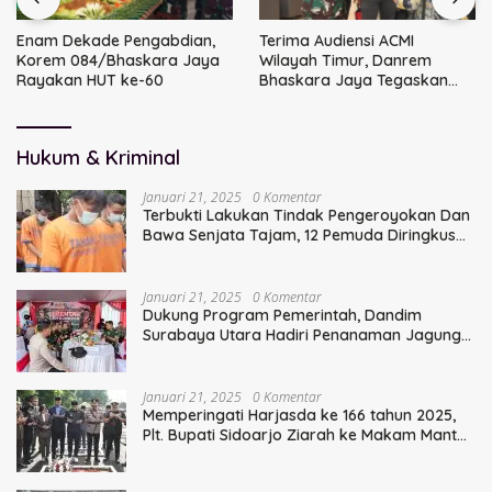
Enam Dekade Pengabdian,
Terima Audiensi ACMI
Korem 084/Bhaskara Jaya
Wilayah Timur, Danrem
Rayakan HUT ke-60
Bhaskara Jaya Tegaskan
Sinergi TNI
Hukum & Kriminal
Januari 21, 2025
0 Komentar
Terbukti Lakukan Tindak Pengeroyokan Dan
Bawa Senjata Tajam, 12 Pemuda Diringkus
Polisi
Januari 21, 2025
0 Komentar
Dukung Program Pemerintah, Dandim
Surabaya Utara Hadiri Penanaman Jagung
Serentak
Januari 21, 2025
0 Komentar
Memperingati Harjasda ke 166 tahun 2025,
Plt. Bupati Sidoarjo Ziarah ke Makam Mantan
Bupati Sidoarjo Terdahulu