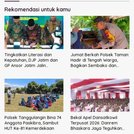
Rekomendasi untuk kamu
Tingkatkan Literasi dan
Jumat Berkah Polsek Taman:
Kepatuhan, DJP Jatim dan
Hadir di Tengah Warga,
GP Ansor Jatim Jalin
Bagikan Sembako dan
Kemitraan Strategis
Perkuat Ikatan Kamtibmas
Perpajakan
Polsek Tanggulangin Bina 74
Bekal Apel Dansatkowil
Anggota Paskibra, Sambut
Terpusat 2026: Danrem
HUT Ke-81 Kemerdekaan
Bhaskara Jaya Teguhkan
Kepemimpinan Humanis