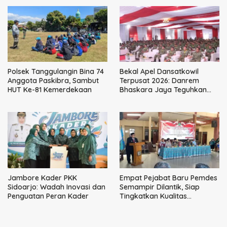
Perpajakan
Polsek Tanggulangin Bina 74
Bekal Apel Dansatkowil
Anggota Paskibra, Sambut
Terpusat 2026: Danrem
HUT Ke-81 Kemerdekaan
Bhaskara Jaya Teguhkan
Kepemimpinan Humanis
Jambore Kader PKK
Empat Pejabat Baru Pemdes
Sidoarjo: Wadah Inovasi dan
Semampir Dilantik, Siap
Penguatan Peran Kader
Tingkatkan Kualitas
Pelayanan Publik