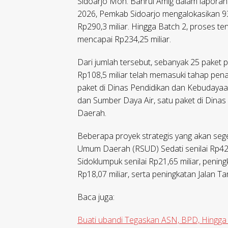
Sidoarjo Moh. Bahrul Amig dalam lapor
2026, Pemkab Sidoarjo mengalokasikan 9
Rp290,3 miliar. Hingga Batch 2, proses t
mencapai Rp234,25 miliar.
Dari jumlah tersebut, sebanyak 25 paket p
Rp108,5 miliar telah memasuki tahap pena
paket di Dinas Pendidikan dan Kebudayaa
dan Sumber Daya Air, satu paket di Dina
Daerah.
Beberapa proyek strategis yang akan seg
Umum Daerah (RSUD) Sedati senilai Rp42,6 
Sidoklumpuk senilai Rp21,65 miliar, pen
Rp18,07 miliar, serta peningkatan Jalan 
Baca juga:
Buati ubandi Tegaskan ASN, BPD, Hingg