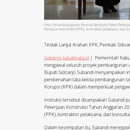
Foto: Penandatanganan Kontrak Bersama Paket Pekerjaa
Pembuat Komitmen (PPK), kontraktor pelaksana, dan k
Tindak Lanjut Arahan KPK, Pemkab Sidoa
Sidoarjo
,
kasatmata.id
| Pemerintah Kabu
mengawal seluruh proyek pembangunan agar
Bupati Sidoarjo Subandi menyampaikan ins
pembenahan tata kelola pembangunan sek
Korupsi (KPK) dalam memperkuat pengaw
Instruksi tersebut disampaikan Subandi
Pekerjaan Konstruksi Tahun Anggaran 202
(PPK), kontraktor pelaksana, dan konsul
Dalam kesempatan itu, Subandi menegask