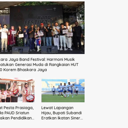
ara Jaya Band Festival: Harmoni Musik
atukan Generasi Muda di Rangkaian HUT
60 Korem Bhaskara Jaya
t Pesta Prasiaga,
Lewat Lapangan
a PAUD Sriatun
Hijau, Bupati Subandi
skan Pendidikan
Eratkan Ikatan Sinergi
kter Sejak Dini
Pemkab dan DPRD