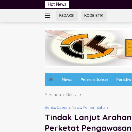
Langsung
Hot News
Baskara Jaya Band Festival
ke
konten
REDAKSI
KODE ETIK
H
News
Pemerintahan
Peristi
o
m
Beranda
Berita
e
Berita
,
Daerah
,
News
,
Pemerintahan
Tindak Lanjut Arahan
Perketat Pengawasan