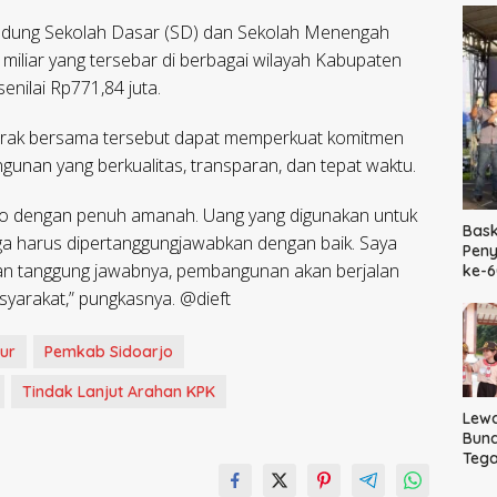
si gedung Sekolah Dasar (SD) dan Sekolah Menengah
 miliar yang tersebar di berbagai wilayah Kabupaten
senilai Rp771,84 juta.
rak bersama tersebut dapat memperkuat komitmen
unan yang berkualitas, transparan, dan tepat waktu.
 dengan penuh amanah. Uang yang digunakan untuk
Bask
a harus dipertanggungjawabkan dengan baik. Saya
Peny
dan tanggung jawabnya, pembangunan akan berjalan
ke-
syarakat,” pungkasnya. @dieft
ur
Pemkab Sidoarjo
Tindak Lanjut Arahan KPK
Lewa
Bund
Tega
Kara