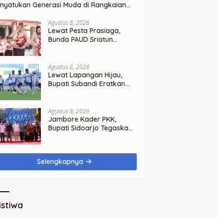
nyatukan Generasi Muda di Rangkaian
T ke-60 Korem Bhaskara Jaya
Agustus 8, 2026
Lewat Pesta Prasiaga,
Bunda PAUD Sriatun
Tegaskan Pendidikan
Karakter Sejak Dini Kunci
Masa Depan Anak
Agustus 8, 2026
Lewat Lapangan Hijau,
Bupati Subandi Eratkan
Ikatan Sinergi Pemkab dan
DPRD Sidoarjo
Agustus 8, 2026
Jambore Kader PKK,
Bupati Sidoarjo Tegaskan
Pelayanan Masyarakat
Dimulai dari Keluarga
Selengkapnya
istiwa