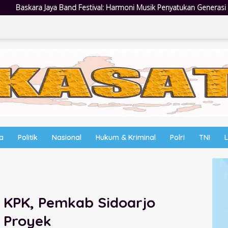
: Harmoni Musik Penyatukan Generasi Muda di Rangkaian HUT ke-60 K
wa
Politik
Nasional
Hukum & Kriminal
Polri
TNI
 KPK, Pemkab Sidoarjo
 Proyek