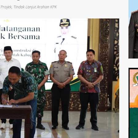
 Proyek
,
Tindak Lanjut Arahan KPK