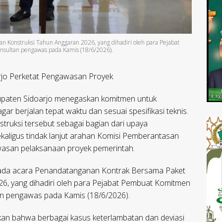
n Konstruksi Tahun Anggaran 2026, yang dihadiri oleh para Pejabat
onsultan pengawas pada Kamis (18/6/2026).
rjo Perketat Pengawasan Proyek
paten Sidoarjo menegaskan komitmen untuk
 berjalan tepat waktu dan sesuai spesifikasi teknis.
truksi tersebut sebagai bagian dari upaya
aligus tindak lanjut arahan Komisi Pemberantasan
asan pelaksanaan proyek pemerintah.
 pada acara Penandatanganan Kontrak Bersama Paket
6, yang dihadiri oleh para Pejabat Pembuat Komitmen
tan pengawas pada Kamis (18/6/2026).
an bahwa berbagai kasus keterlambatan dan deviasi