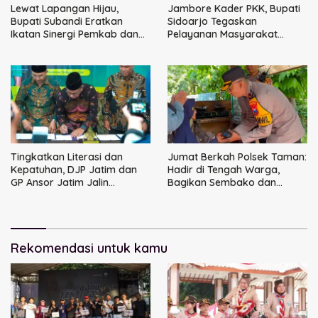
Lewat Lapangan Hijau,
Jambore Kader PKK, Bupati
Bupati Subandi Eratkan
Sidoarjo Tegaskan
Ikatan Sinergi Pemkab dan
Pelayanan Masyarakat
DPRD Sidoarjo
Dimulai dari Keluarga
Tingkatkan Literasi dan
Jumat Berkah Polsek Taman:
Kepatuhan, DJP Jatim dan
Hadir di Tengah Warga,
GP Ansor Jatim Jalin
Bagikan Sembako dan
Kemitraan Strategis
Perkuat Ikatan Kamtibmas
Perpajakan
Rekomendasi untuk kamu