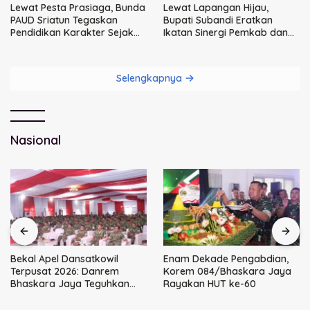
Lewat Pesta Prasiaga, Bunda
Lewat Lapangan Hijau,
PAUD Sriatun Tegaskan
Bupati Subandi Eratkan
Pendidikan Karakter Sejak
Ikatan Sinergi Pemkab dan
Dini Kunci Masa Depan Anak
DPRD Sidoarjo
Selengkapnya
Nasional
Bekal Apel Dansatkowil
Enam Dekade Pengabdian,
Terpusat 2026: Danrem
Korem 084/Bhaskara Jaya
Bhaskara Jaya Teguhkan
Rayakan HUT ke-60
Kepemimpinan Humanis