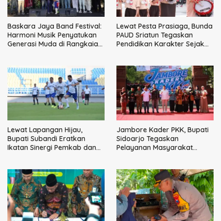
Baskara Jaya Band Festival:
Lewat Pesta Prasiaga, Bunda
Harmoni Musik Penyatukan
PAUD Sriatun Tegaskan
Generasi Muda di Rangkaian
Pendidikan Karakter Sejak
HUT ke-60 Korem Bhaskara
Dini Kunci Masa Depan Anak
Jaya
Lewat Lapangan Hijau,
Jambore Kader PKK, Bupati
Bupati Subandi Eratkan
Sidoarjo Tegaskan
Ikatan Sinergi Pemkab dan
Pelayanan Masyarakat
DPRD Sidoarjo
Dimulai dari Keluarga