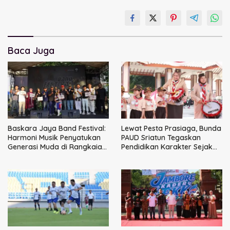
Baca Juga
Baskara Jaya Band Festival:
Lewat Pesta Prasiaga, Bunda
Harmoni Musik Penyatukan
PAUD Sriatun Tegaskan
Generasi Muda di Rangkaian
Pendidikan Karakter Sejak
HUT ke-60 Korem Bhaskara
Dini Kunci Masa Depan Anak
Jaya