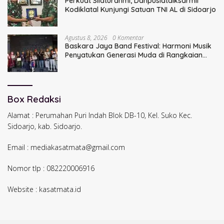
Perkuat Silaturahmi, Danpuslatdiksarmil
Kodiklatal Kunjungi Satuan TNI AL di Sidoarjo
Agustus 8, 2026
0 Komentar
Baskara Jaya Band Festival: Harmoni Musik
Penyatukan Generasi Muda di Rangkaian
HUT ke-60 Korem Bhaskara Jaya
Box Redaksi
Alamat : Perumahan Puri Indah Blok DB-10, Kel. Suko Kec.
Sidoarjo, kab. Sidoarjo.
Email : mediakasatmata@gmail.com
Nomor tlp : 082220006916
Website : kasatmata.id