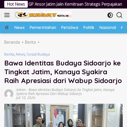
Langsung
atim Jalin Kemitraan Strategis Perpajakan
Hot News
Jumat Berkah Pols
ke
konten
Home
News
Pemerintahan
Peristiwa
Politik
Nasional
Hu
Beranda
Berita
Berita
,
News
,
Sosial Budaya
Bawa Identitas Budaya Sidoarjo ke
Tingkat Jatim, Kanaya Syakira
Raih Apresiasi dari Wabup Sidoarjo
Admin
-
Bawa Identitas Budaya Sidoarjo Ke Tingkat Jatim
,
Kanaya
Syakira Raih Apresiasi Dari Wabup Sidoarjo
Juli 10, 2026