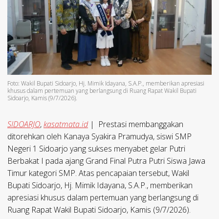
Foto: Wakil Bupati Sidoarjo, Hj. Mimik Idayana, S.A.P., memberikan apresiasi
khusus dalam pertemuan yang berlangsung di Ruang Rapat Wakil Bupati
Sidoarjo, Kamis (9/7/2026).
SIDOARJO
,
kasatmata.id
|
Prestasi membanggakan
ditorehkan oleh Kanaya Syakira Pramudya, siswi SMP
Negeri 1 Sidoarjo yang sukses menyabet gelar Putri
Berbakat I pada ajang Grand Final Putra Putri Siswa Jawa
Timur kategori SMP. Atas pencapaian tersebut, Wakil
Bupati Sidoarjo, Hj. Mimik Idayana, S.A.P., memberikan
apresiasi khusus dalam pertemuan yang berlangsung di
Ruang Rapat Wakil Bupati Sidoarjo, Kamis (9/7/2026).