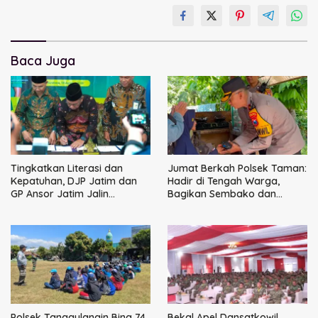
Baca Juga
Tingkatkan Literasi dan
Jumat Berkah Polsek Taman:
Kepatuhan, DJP Jatim dan
Hadir di Tengah Warga,
GP Ansor Jatim Jalin
Bagikan Sembako dan
Kemitraan Strategis
Perkuat Ikatan Kamtibmas
Perpajakan
Polsek Tanggulangin Bina 74
Bekal Apel Dansatkowil