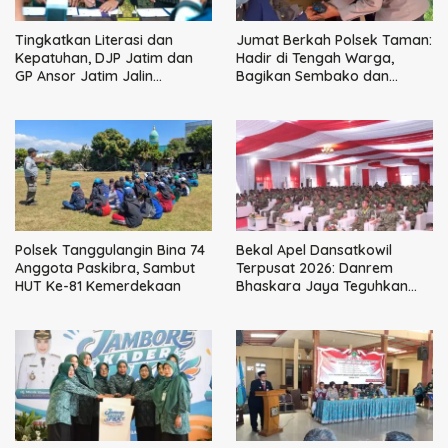
Tingkatkan Literasi dan
Jumat Berkah Polsek Taman:
Kepatuhan, DJP Jatim dan
Hadir di Tengah Warga,
GP Ansor Jatim Jalin
Bagikan Sembako dan
Kemitraan Strategis
Perkuat Ikatan Kamtibmas
Perpajakan
Polsek Tanggulangin Bina 74
Bekal Apel Dansatkowil
Anggota Paskibra, Sambut
Terpusat 2026: Danrem
HUT Ke-81 Kemerdekaan
Bhaskara Jaya Teguhkan
Kepemimpinan Humanis