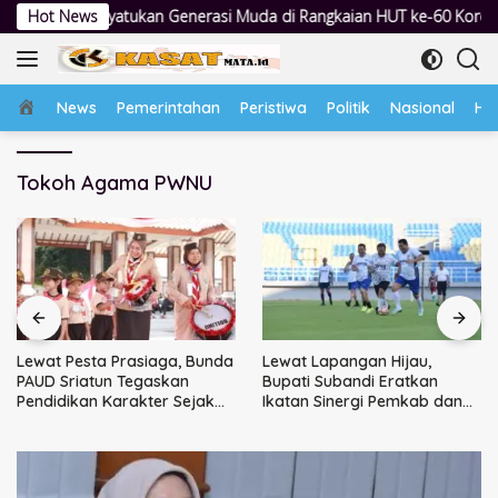
Langsung
ukan Generasi Muda di Rangkaian HUT ke-60 Korem Bhaskara Jaya
Hot News
ke
konten
Home
News
Pemerintahan
Peristiwa
Politik
Nasional
Hu
Tokoh Agama PWNU
Lewat Pesta Prasiaga, Bunda
Lewat Lapangan Hijau,
PAUD Sriatun Tegaskan
Bupati Subandi Eratkan
Pendidikan Karakter Sejak
Ikatan Sinergi Pemkab dan
Dini Kunci Masa Depan Anak
DPRD Sidoarjo