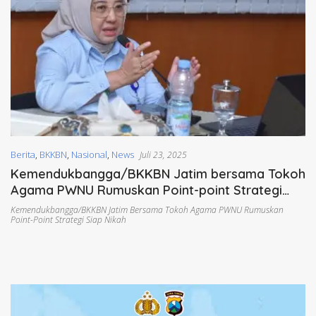
Berita
,
BKKBN
,
Nasional
,
News
Juli 23, 2025
Kemendukbangga/BKKBN Jatim bersama Tokoh
Agama PWNU Rumuskan Point-point Strategi
Siap Nikah
Kemendukbangga/BKKBN Jatim Bersama Tokoh Agama PWNU Rumuskan
Point-Point Strategi Siap Nikah