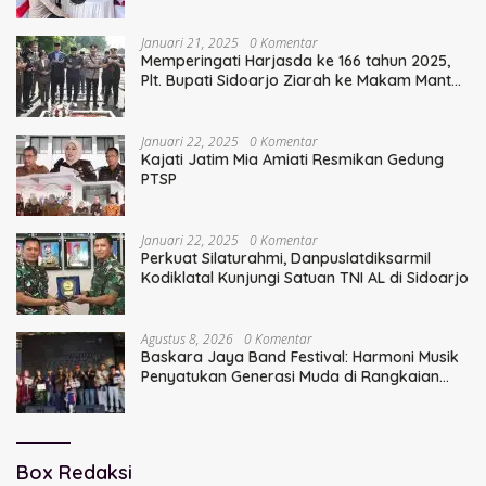
Serentak
Januari 21, 2025
0 Komentar
Memperingati Harjasda ke 166 tahun 2025,
Plt. Bupati Sidoarjo Ziarah ke Makam Mantan
Bupati Sidoarjo Terdahulu
Januari 22, 2025
0 Komentar
Kajati Jatim Mia Amiati Resmikan Gedung
PTSP
Januari 22, 2025
0 Komentar
Perkuat Silaturahmi, Danpuslatdiksarmil
Kodiklatal Kunjungi Satuan TNI AL di Sidoarjo
Agustus 8, 2026
0 Komentar
Baskara Jaya Band Festival: Harmoni Musik
Penyatukan Generasi Muda di Rangkaian
HUT ke-60 Korem Bhaskara Jaya
Box Redaksi