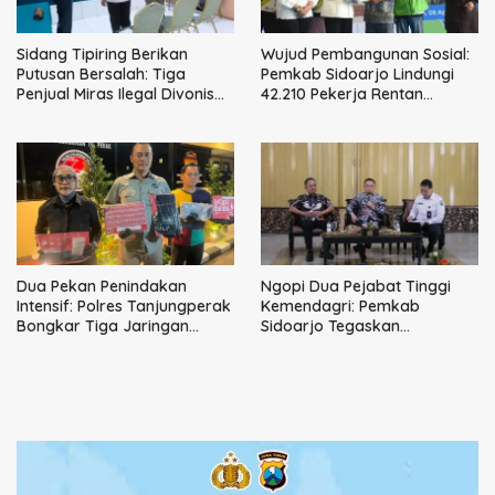
Sidang Tipiring Berikan
Wujud Pembangunan Sosial:
Putusan Bersalah: Tiga
Pemkab Sidoarjo Lindungi
Penjual Miras Ilegal Divonis
42.210 Pekerja Rentan
Denda, Barang Bukti Siap
dengan BPJS
Dimusnahkan
Ketenagakerjaan
Dua Pekan Penindakan
Ngopi Dua Pejabat Tinggi
Intensif: Polres Tanjungperak
Kemendagri: Pemkab
Bongkar Tiga Jaringan
Sidoarjo Tegaskan
Narkoba
Perbaikan Tata Kelola
Pemerintah Tak Bisa Ditunda