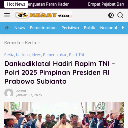
Langsung
 Peran Kader
Hot News
Empat Pejabat Baru Pemdes Semampir Dilantik,
ke
konten
Home
News
Pemerintahan
Peristiwa
Politik
Nasional
Hu
Beranda
Berita
Berita
,
Nasional
,
News
,
Pemerintahan
,
Polri
,
TNI
Dankodiklatal Hadiri Rapim TNI –
Polri 2025 Pimpinan Presiden RI
Prabowo Subianto
Admin
Januari 31, 2025