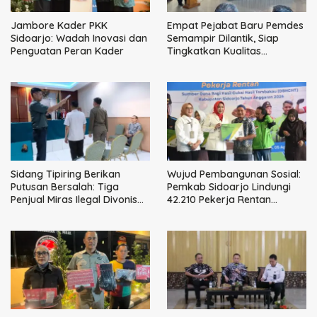
Jambore Kader PKK
Empat Pejabat Baru Pemdes
Sidoarjo: Wadah Inovasi dan
Semampir Dilantik, Siap
Penguatan Peran Kader
Tingkatkan Kualitas
Pelayanan Publik
Sidang Tipiring Berikan
Wujud Pembangunan Sosial:
Putusan Bersalah: Tiga
Pemkab Sidoarjo Lindungi
Penjual Miras Ilegal Divonis
42.210 Pekerja Rentan
Denda, Barang Bukti Siap
dengan BPJS
Dimusnahkan
Ketenagakerjaan