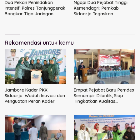
Dua Pekan Penindakan
Ngopi Dua Pejabat Tinggi
Intensif: Polres Tanjungperak
Kemendagri: Pemkab
Bongkar Tiga Jaringan
Sidoarjo Tegaskan
Narkoba
Perbaikan Tata Kelola
Pemerintah Tak Bisa Ditunda
Rekomendasi untuk kamu
Jambore Kader PKK
Empat Pejabat Baru Pemdes
Sidoarjo: Wadah Inovasi dan
Semampir Dilantik, Siap
Penguatan Peran Kader
Tingkatkan Kualitas
Pelayanan Publik