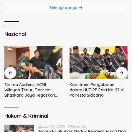
Selengkapnya
Nasional
Terima Audiensi ACMI
Komitmen Pengabdian
Wilayah Timur, Danrem
dalam HUT PP Polri Ke-27 di
Bhaskara Jaya Tegaskan
Polresta Sidoarjo
Sinergi TNI
Hukum & Kriminal
Januari 21, 2025
0 Komentar
Terbukti Lakukan Tindak Pengeroyokan Dan