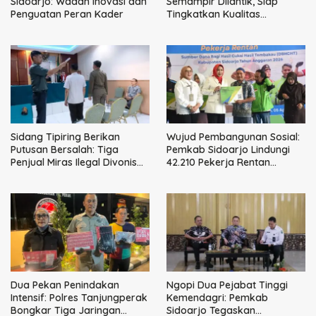
Sidoarjo: Wadah Inovasi dan
Semampir Dilantik, Siap
Penguatan Peran Kader
Tingkatkan Kualitas
Pelayanan Publik
Sidang Tipiring Berikan
Wujud Pembangunan Sosial:
Putusan Bersalah: Tiga
Pemkab Sidoarjo Lindungi
Penjual Miras Ilegal Divonis
42.210 Pekerja Rentan
Denda, Barang Bukti Siap
dengan BPJS
Dimusnahkan
Ketenagakerjaan
Dua Pekan Penindakan
Ngopi Dua Pejabat Tinggi
Intensif: Polres Tanjungperak
Kemendagri: Pemkab
Bongkar Tiga Jaringan
Sidoarjo Tegaskan