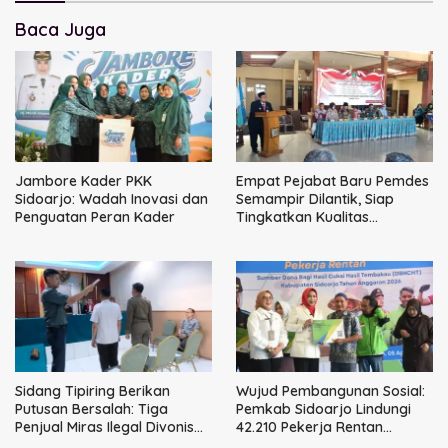
Baca Juga
Jambore Kader PKK
Empat Pejabat Baru Pemdes
Sidoarjo: Wadah Inovasi dan
Semampir Dilantik, Siap
Penguatan Peran Kader
Tingkatkan Kualitas
Pelayanan Publik
Sidang Tipiring Berikan
Wujud Pembangunan Sosial:
Putusan Bersalah: Tiga
Pemkab Sidoarjo Lindungi
Penjual Miras Ilegal Divonis
42.210 Pekerja Rentan
Denda, Barang Bukti Siap
dengan BPJS