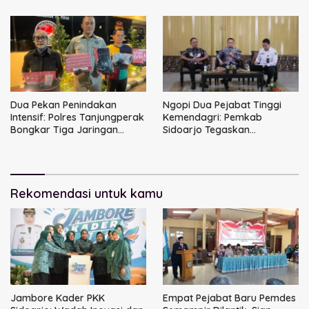
Dimusnahkan
Ketenagakerjaan
Dua Pekan Penindakan
Ngopi Dua Pejabat Tinggi
Intensif: Polres Tanjungperak
Kemendagri: Pemkab
Bongkar Tiga Jaringan
Sidoarjo Tegaskan
Narkoba
Perbaikan Tata Kelola
Pemerintah Tak Bisa Ditunda
Rekomendasi untuk kamu
Jambore Kader PKK
Empat Pejabat Baru Pemdes