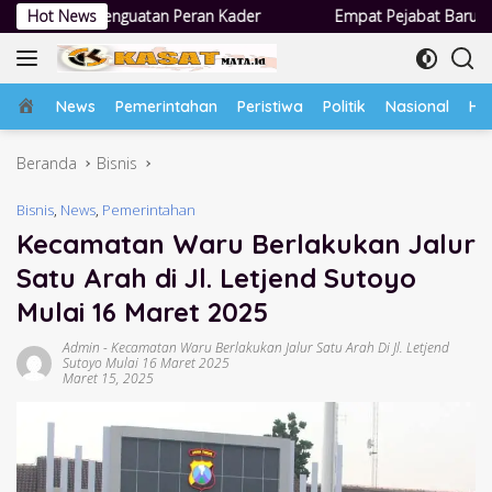
Langsung
Peran Kader
Hot News
Empat Pejabat Baru Pemdes Semampir Dilantik, S
ke
konten
Home
News
Pemerintahan
Peristiwa
Politik
Nasional
Hu
Beranda
Bisnis
Bisnis
,
News
,
Pemerintahan
Kecamatan Waru Berlakukan Jalur
Satu Arah di Jl. Letjend Sutoyo
Mulai 16 Maret 2025
Admin
-
Kecamatan Waru Berlakukan Jalur Satu Arah Di Jl. Letjend
Sutoyo Mulai 16 Maret 2025
Maret 15, 2025