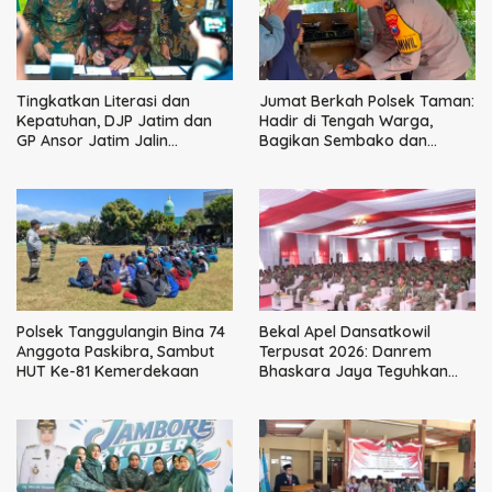
Tingkatkan Literasi dan
Jumat Berkah Polsek Taman:
Kepatuhan, DJP Jatim dan
Hadir di Tengah Warga,
GP Ansor Jatim Jalin
Bagikan Sembako dan
Kemitraan Strategis
Perkuat Ikatan Kamtibmas
Perpajakan
Polsek Tanggulangin Bina 74
Bekal Apel Dansatkowil
Anggota Paskibra, Sambut
Terpusat 2026: Danrem
HUT Ke-81 Kemerdekaan
Bhaskara Jaya Teguhkan
Kepemimpinan Humanis