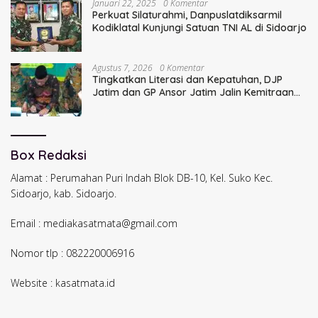
Januari 22, 2025
0 Komentar
Perkuat Silaturahmi, Danpuslatdiksarmil
Kodiklatal Kunjungi Satuan TNI AL di Sidoarjo
Agustus 7, 2026
0 Komentar
Tingkatkan Literasi dan Kepatuhan, DJP
Jatim dan GP Ansor Jatim Jalin Kemitraan
Strategis Perpajakan
Box Redaksi
Alamat : Perumahan Puri Indah Blok DB-10, Kel. Suko Kec.
Sidoarjo, kab. Sidoarjo.
Email : mediakasatmata@gmail.com
Nomor tlp : 082220006916
Website : kasatmata.id