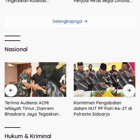
Tingkatkan Kualitas
Penjual Miras Ilegal Divonis
Pelayanan Publik
Denda, Barang Bukti Siap
Dimusnahkan
Selengkapnya
Nasional
Terima Audiensi ACMI
Komitmen Pengabdian
Wilayah Timur, Danrem
dalam HUT PP Polri Ke-27 di
Bhaskara Jaya Tegaskan
Polresta Sidoarjo
Sinergi TNI
Hukum & Kriminal