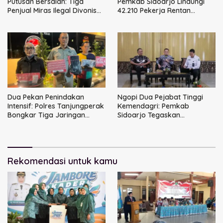
Putusan Bersalah: Tiga
Pemkab Sidoarjo Lindungi
Penjual Miras Ilegal Divonis
42.210 Pekerja Rentan
Denda, Barang Bukti Siap
dengan BPJS
Dimusnahkan
Ketenagakerjaan
Dua Pekan Penindakan
Ngopi Dua Pejabat Tinggi
Intensif: Polres Tanjungperak
Kemendagri: Pemkab
Bongkar Tiga Jaringan
Sidoarjo Tegaskan
Narkoba
Perbaikan Tata Kelola
Pemerintah Tak Bisa Ditunda
Rekomendasi untuk kamu