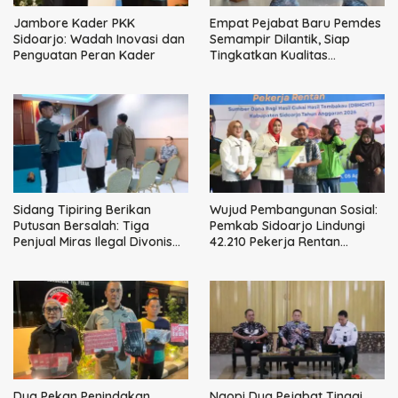
Jambore Kader PKK
Empat Pejabat Baru Pemdes
Sidoarjo: Wadah Inovasi dan
Semampir Dilantik, Siap
Penguatan Peran Kader
Tingkatkan Kualitas
Pelayanan Publik
Sidang Tipiring Berikan
Wujud Pembangunan Sosial:
Putusan Bersalah: Tiga
Pemkab Sidoarjo Lindungi
Penjual Miras Ilegal Divonis
42.210 Pekerja Rentan
Denda, Barang Bukti Siap
dengan BPJS
Dimusnahkan
Ketenagakerjaan
Dua Pekan Penindakan
Ngopi Dua Pejabat Tinggi