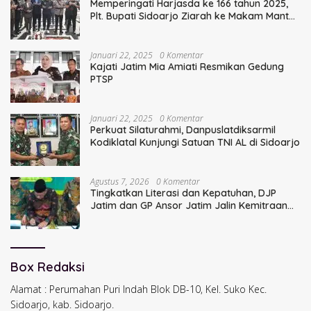
Memperingati Harjasda ke 166 tahun 2025,
Plt. Bupati Sidoarjo Ziarah ke Makam Mantan
Bupati Sidoarjo Terdahulu
Januari 22, 2025
0 Komentar
Kajati Jatim Mia Amiati Resmikan Gedung
PTSP
Januari 22, 2025
0 Komentar
Perkuat Silaturahmi, Danpuslatdiksarmil
Kodiklatal Kunjungi Satuan TNI AL di Sidoarjo
Agustus 7, 2026
0 Komentar
Tingkatkan Literasi dan Kepatuhan, DJP
Jatim dan GP Ansor Jatim Jalin Kemitraan
Strategis Perpajakan
Box Redaksi
Alamat : Perumahan Puri Indah Blok DB-10, Kel. Suko Kec.
Sidoarjo, kab. Sidoarjo.