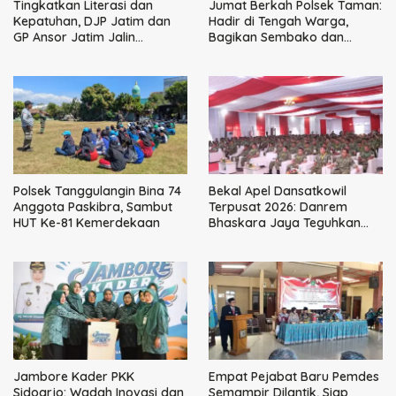
Tingkatkan Literasi dan
Jumat Berkah Polsek Taman:
Kepatuhan, DJP Jatim dan
Hadir di Tengah Warga,
GP Ansor Jatim Jalin
Bagikan Sembako dan
Kemitraan Strategis
Perkuat Ikatan Kamtibmas
Perpajakan
Polsek Tanggulangin Bina 74
Bekal Apel Dansatkowil
Anggota Paskibra, Sambut
Terpusat 2026: Danrem
HUT Ke-81 Kemerdekaan
Bhaskara Jaya Teguhkan
Kepemimpinan Humanis
Jambore Kader PKK
Empat Pejabat Baru Pemdes
Sidoarjo: Wadah Inovasi dan
Semampir Dilantik, Siap