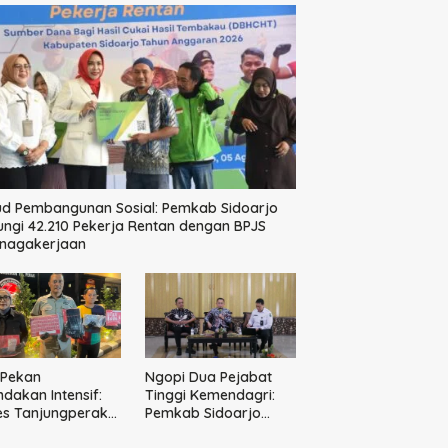
d Pembangunan Sosial: Pemkab Sidoarjo
ungi 42.210 Pekerja Rentan dengan BPJS
enagakerjaan
 Pekan
Ngopi Dua Pejabat
ndakan Intensif:
Tinggi Kemendagri:
es Tanjungperak
Pemkab Sidoarjo
kar Tiga
Tegaskan Perbaikan