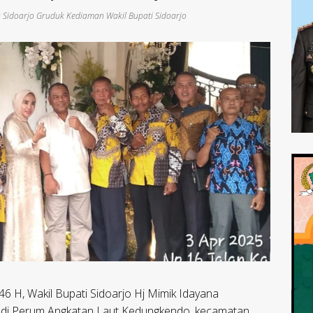
 Sidoarjo Gruduk Kediaman Wakil Bupati Sidoarjo
46 H, Wakil Bupati Sidoarjo Hj Mimik Idayana
adi Perum Angkatan Laut Kedungkendo, kecamatan