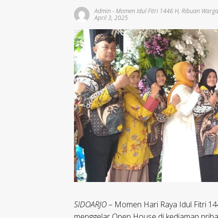
Admin
-
Momen Idul Fitri 1446 H
,
Ribuan Warga
April 3, 2025
SIDOARJO
– Momen Hari Raya Idul Fitri 14
menggelar Open House di kediaman prib