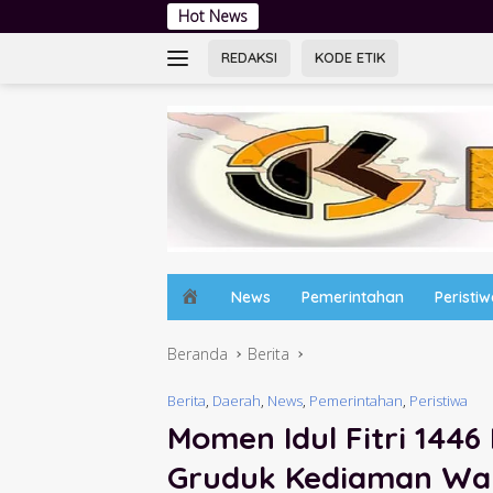
Langsung
Hot News
Wujud Pembangunan Sosial: Pemkab 
ke
konten
REDAKSI
KODE ETIK
H
News
Pemerintahan
Peristi
o
m
Beranda
Berita
e
Berita
,
Daerah
,
News
,
Pemerintahan
,
Peristiwa
Momen Idul Fitri 1446
Gruduk Kediaman Waki