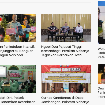
n Penindakan Intensif:
Ngopi Dua Pejabat Tinggi
Wuju
anjungperak Bongkar
Kemendagri: Pemkab Sidoarjo
Lind
ingan Narkoba
Tegaskan Perbaikan Tata
Ket
Kelola Pemerintah Tak Bisa
Ditunda
Dua
Peni
Polr
jak Dini, Polsek
Curhat Kamtibmas di Desa
Bong
 Tanamkan Kesadaran
Jambangan, Polresta Sidoarjo