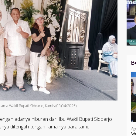
B
rsama Wakil Bupati Sidoarjo, Kamis (03)04/2025).
ngan adanya hiburan dari Ibu Wakil Bupati Sidoarjo
snya ditengah-tengah ramainya para tamu.
Ag
Wu