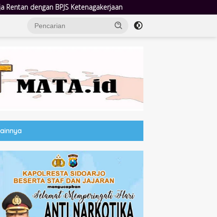
an
Dua Pekan Penindakan Intensif: Polres Tanjungperak Bong
Lainnya