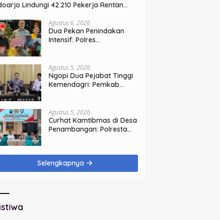
doarjo Lindungi 42.210 Pekerja Rentan
ngan BPJS Ketenagakerjaan
Agustus 6, 2026
Dua Pekan Penindakan
Intensif: Polres
Tanjungperak Bongkar
Tiga Jaringan Narkoba
Agustus 5, 2026
Ngopi Dua Pejabat Tinggi
Kemendagri: Pemkab
Sidoarjo Tegaskan
Perbaikan Tata Kelola
Pemerintah Tak Bisa
Agustus 5, 2026
Ditunda
Curhat Kamtibmas di Desa
Penambangan: Polresta
Sidoarjo Perkokoh
Komunikasi, Bangun
Keamanan
Selengkapnya
istiwa