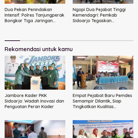
Dua Pekan Penindakan
Ngopi Dua Pejabat Tinggi
Intensif: Polres Tanjungperak
Kemendagri: Pemkab
Bongkar Tiga Jaringan
Sidoarjo Tegaskan
Narkoba
Perbaikan Tata Kelola
Pemerintah Tak Bisa Ditunda
Rekomendasi untuk kamu
Jambore Kader PKK
Empat Pejabat Baru Pemdes
Sidoarjo: Wadah Inovasi dan
Semampir Dilantik, Siap
Penguatan Peran Kader
Tingkatkan Kualitas
Pelayanan Publik