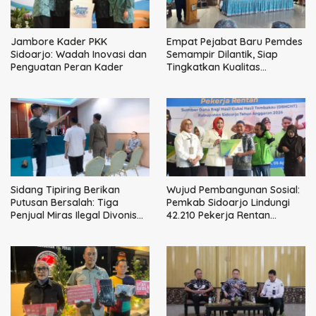
Jambore Kader PKK
Empat Pejabat Baru Pemdes
Sidoarjo: Wadah Inovasi dan
Semampir Dilantik, Siap
Penguatan Peran Kader
Tingkatkan Kualitas
Pelayanan Publik
Sidang Tipiring Berikan
Wujud Pembangunan Sosial:
Putusan Bersalah: Tiga
Pemkab Sidoarjo Lindungi
Penjual Miras Ilegal Divonis
42.210 Pekerja Rentan
Denda, Barang Bukti Siap
dengan BPJS
Dimusnahkan
Ketenagakerjaan