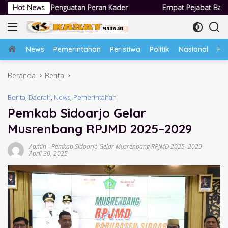
Langsung
tan Peran Kader
Hot News
Empat Pejabat Baru Pemdes Semampir Dilanti
ke
konten
Home
News
Pemerintahan
Peristiwa
Politik
Nasional
Hu
Beranda
Berita
Berita
,
Daerah
,
News
,
Pemerintahan
Pemkab Sidoarjo Gelar
Musrenbang RPJMD 2025–2029
Admin
-
Pemkab Sidoarjo Gelar Musrenbang RPJMD 2025–2029
April 30, 2025