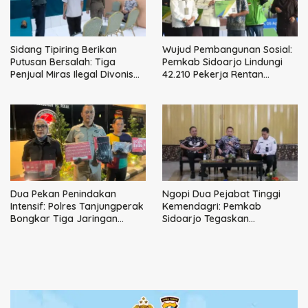
Sidang Tipiring Berikan
Wujud Pembangunan Sosial:
Putusan Bersalah: Tiga
Pemkab Sidoarjo Lindungi
Penjual Miras Ilegal Divonis
42.210 Pekerja Rentan
Denda, Barang Bukti Siap
dengan BPJS
Dimusnahkan
Ketenagakerjaan
Dua Pekan Penindakan
Ngopi Dua Pejabat Tinggi
Intensif: Polres Tanjungperak
Kemendagri: Pemkab
Bongkar Tiga Jaringan
Sidoarjo Tegaskan
Narkoba
Perbaikan Tata Kelola
Pemerintah Tak Bisa Ditunda