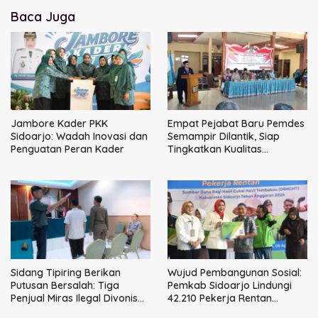
Baca Juga
Jambore Kader PKK
Empat Pejabat Baru Pemdes
Sidoarjo: Wadah Inovasi dan
Semampir Dilantik, Siap
Penguatan Peran Kader
Tingkatkan Kualitas
Pelayanan Publik
Sidang Tipiring Berikan
Wujud Pembangunan Sosial:
Putusan Bersalah: Tiga
Pemkab Sidoarjo Lindungi
Penjual Miras Ilegal Divonis
42.210 Pekerja Rentan
Denda, Barang Bukti Siap
dengan BPJS