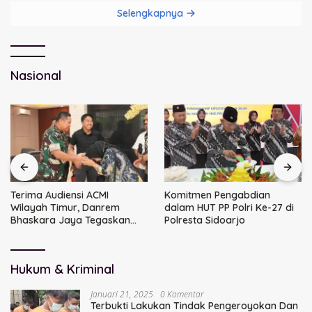
Selengkapnya
Nasional
Terima Audiensi ACMI
Komitmen Pengabdian
Wilayah Timur, Danrem
dalam HUT PP Polri Ke-27 di
Bhaskara Jaya Tegaskan
Polresta Sidoarjo
Sinergi TNI
Hukum & Kriminal
Januari 21, 2025
0 Komentar
Terbukti Lakukan Tindak Pengeroyokan Dan