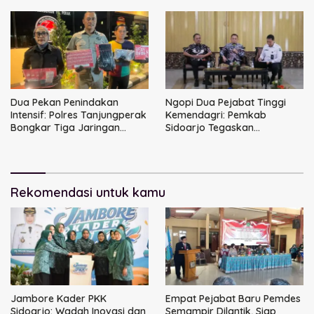
Dimusnahkan
Ketenagakerjaan
Dua Pekan Penindakan
Ngopi Dua Pejabat Tinggi
Intensif: Polres Tanjungperak
Kemendagri: Pemkab
Bongkar Tiga Jaringan
Sidoarjo Tegaskan
Narkoba
Perbaikan Tata Kelola
Pemerintah Tak Bisa Ditunda
Rekomendasi untuk kamu
Jambore Kader PKK
Empat Pejabat Baru Pemdes
Sidoarjo: Wadah Inovasi dan
Semampir Dilantik, Siap