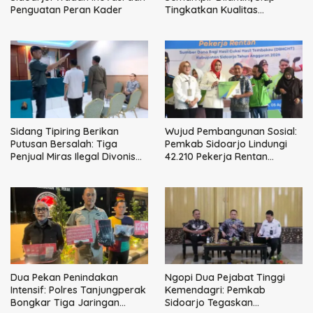
Penguatan Peran Kader
Tingkatkan Kualitas
Pelayanan Publik
Sidang Tipiring Berikan
Wujud Pembangunan Sosial:
Putusan Bersalah: Tiga
Pemkab Sidoarjo Lindungi
Penjual Miras Ilegal Divonis
42.210 Pekerja Rentan
Denda, Barang Bukti Siap
dengan BPJS
Dimusnahkan
Ketenagakerjaan
Dua Pekan Penindakan
Ngopi Dua Pejabat Tinggi
Intensif: Polres Tanjungperak
Kemendagri: Pemkab
Bongkar Tiga Jaringan
Sidoarjo Tegaskan