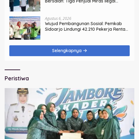
Bersalah: Tiga Penjual Miras Ilegal
Divonis Denda, Barang Bukti Siap
Dimusnahkan
Agustus 6, 2026
Wujud Pembangunan Sosial: Pemkab
Sidoarjo Lindungi 42.210 Pekerja Rentan
dengan BPJS Ketenagakerjaan
Selengkapnya
Peristiwa