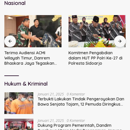
Nasional
Terima Audiensi ACMI
Komitmen Pengabdian
Wilayah Timur, Danrem
dalam HUT PP Polri Ke-27 di
Bhaskara Jaya Tegaskan
Polresta Sidoarjo
Sinergi TNI
Hukum & Kriminal
Januari 21, 2025
0 Komentar
Terbukti Lakukan Tindak Pengeroyokan Dan
Bawa Senjata Tajam, 12 Pemuda Diringkus
Polisi
Januari 21, 2025
0 Komentar
Dukung Program Pemerintah, Dandim