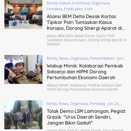
Berita
,
Hukum & Kriminal
,
Organisasi
,
Peristiwa
,
Polda Jatim
,
Polri
Juli 11, 2026
Aliansi BEM Delta Desak Kortas
Tipikor Polri Tuntaskan Kasus
Korupsi, Dorong Sinergi Aparat di
Sidoarjo
Aliansi BEM Delta Desak Kortas Tipikor Polri
Tuntaskan Kasus Korupsi
,
Dorong Sinergi Aparat Di
Sidoarjo
Berita
,
News
,
Organisasi
,
Pemerintahan
Juni
26, 2026
Wabup Mimik: Kolaborasi Pemkab
Sidoarjo dan HIPMI Dorong
Pertumbuhan Ekonomi Daerah
Wabup Mimik: Kolaborasi Pemkab Sidoarjo Dan
HIPMI Dorong Pertumbuhan Ekonomi Daerah
Berita
,
News
,
Organisasi
,
Peristiwa
Juni 24,
2026
Tolak Demo LSM Lamongan, Pegiat
Gresik: “Urus Daerah Sendiri,
Jangan Bikin Gaduh”
Jangan Bikin Gaduh”
,
Pegiat Gresik: “Urus Daerah