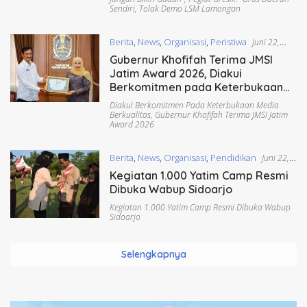
Sendiri
,
Tolak Demo LSM Lamongan
Berita
,
News
,
Organisasi
,
Peristiwa
Juni 22,
2026
Gubernur Khofifah Terima JMSI
Jatim Award 2026, Diakui
Berkomitmen pada Keterbukaan
Media Berkualitas
Diakui Berkomitmen Pada Keterbukaan Media
Berkualitas
,
Gubernur Khofifah Terima JMSI Jatim
Award 2026
Berita
,
News
,
Organisasi
,
Pendidikan
Juni 22,
2026
Kegiatan 1.000 Yatim Camp Resmi
Dibuka Wabup Sidoarjo
Kegiatan 1.000 Yatim Camp Resmi Dibuka Wabup
Sidoarjo
Selengkapnya