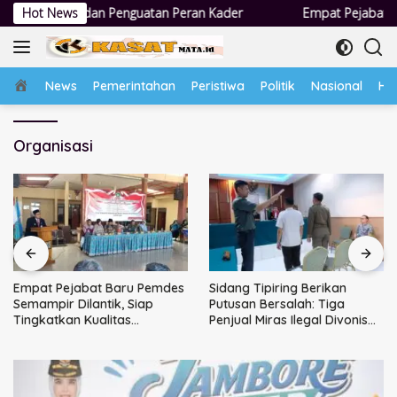
Langsung
enguatan Peran Kader
Hot News
Empat Pejabat Baru Pemdes Semampir D
ke
konten
Home
News
Pemerintahan
Peristiwa
Politik
Nasional
Hu
Organisasi
Empat Pejabat Baru Pemdes
Sidang Tipiring Berikan
Semampir Dilantik, Siap
Putusan Bersalah: Tiga
Tingkatkan Kualitas
Penjual Miras Ilegal Divonis
Pelayanan Publik
Denda, Barang Bukti Siap
Dimusnahkan