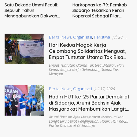
Satu Dekade Ummi Peduli:
Harkopnas ke-79: Pemkab
Sepuluh Tahun
Sidoarjo Tekankan Peran
Menggabungkan Dakwah
Koperasi Sebagai Pilar
dan Aksi Kemanusiaan di
Ekonomi Kerakyatan
Sidoarjo
Berita
,
News
,
Organisasi
,
Peristiwa
Juli 20,
2026
Hari Kedua Mogok Kerja
Gelombang Solidaritas Menguat,
Empat Tuntutan Utama Tak Bisa
Ditawar
Empat Tuntutan Utama Tak Bisa Ditawar
,
Hari
Kedua Mogok Kerja Gelombang Solidaritas
Menguat
Berita
,
News
,
Organisasi
Juli 17, 2026
Hadiri HUT ke-25 Partai Demokrat
di Sidoarjo, Arumi Bachsin Ajak
Masyarakat Membumikan Langit
Biru lewat Penghijauan
Arumi Bachsin Ajak Masyarakat Membumikan
Langit Biru Lewat Penghijauan
,
Hadiri HUT Ke-25
Partai Demokrat Di Sidoarjo