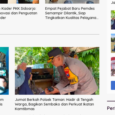
Ja
St
Kader PKK Sidoarjo:
Empat Pejabat Baru Pemdes
novasi dan Penguatan
Semampir Dilantik, Siap
ader
Tingkatkan Kualitas Pelayanan
Publik
im
Jumat Berkah Polsek Taman: Hadir di Tengah
is
Warga, Bagikan Sembako dan Perkuat Ikatan
Per
Kamtibmas