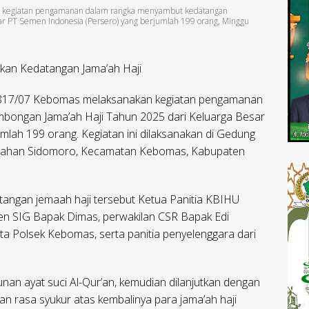
an kegiatan pengamanan dalam rangka menyambut kedatangan
ar PT Semen Indonesia (Persero) yang berjumlah 199 orang, Minggu
an Kedatangan Jama’ah Haji
0817/07 Kebomas melaksanakan kegiatan pengamanan
bongan Jama’ah Haji Tahun 2025 dari Keluarga Besar
lah 199 orang. Kegiatan ini dilaksanakan di Gedung
lurahan Sidomoro, Kecamatan Kebomas, Kabupaten
tangan jemaah haji tersebut Ketua Panitia KBIHU
n SIG Bapak Dimas, perwakilan CSR Bapak Edi
a Polsek Kebomas, serta panitia penyelenggara dari
nan ayat suci Al-Qur’an, kemudian dilanjutkan dengan
 rasa syukur atas kembalinya para jama’ah haji