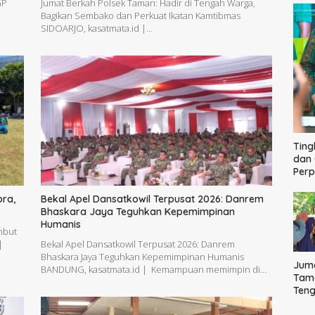
GP
Jumat Berkah Polsek Taman: Hadir di Tengah Warga,
Bagikan Sembako dan Perkuat Ikatan Kamtibmas
SIDOARJO, kasatmata.id |…
Ting
dan 
Per
bra,
Bekal Apel Dansatkowil Terpusat 2026: Danrem
Bhaskara Jaya Teguhkan Kepemimpinan
Humanis
mbut
|
Bekal Apel Dansatkowil Terpusat 2026: Danrem
Bhaskara Jaya Teguhkan Kepemimpinan Humanis
Juma
BANDUNG, kasatmata.id | Kemampuan memimpin di…
Tama
Ten
Bag