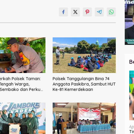
B
erkah Polsek Taman:
Polsek Tanggulangin Bina 74
 Tengah Warga,
Anggota Paskibra, Sambut HUT
 Sembako dan Perkuat
Ke-81 Kemerdekaan
Kamtibmas
Ag
Ti