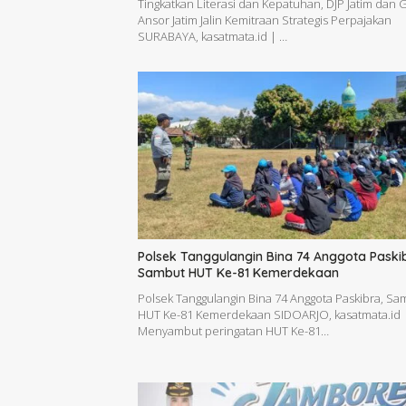
Tingkatkan Literasi dan Kepatuhan, DJP Jatim dan 
Ansor Jatim Jalin Kemitraan Strategis Perpajakan
SURABAYA, kasatmata.id | …
Polsek Tanggulangin Bina 74 Anggota Paski
Sambut HUT Ke-81 Kemerdekaan
Polsek Tanggulangin Bina 74 Anggota Paskibra, Sa
HUT Ke-81 Kemerdekaan SIDOARJO, kasatmata.id 
Menyambut peringatan HUT Ke-81…