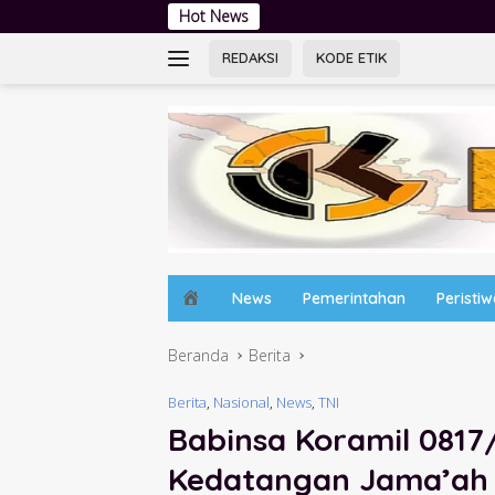
Langsung
Hot News
Tingkatkan Literasi
ke
konten
REDAKSI
KODE ETIK
H
News
Pemerintahan
Peristi
o
m
Beranda
Berita
e
Berita
,
Nasional
,
News
,
TNI
Babinsa Koramil 081
Kedatangan Jama’ah 