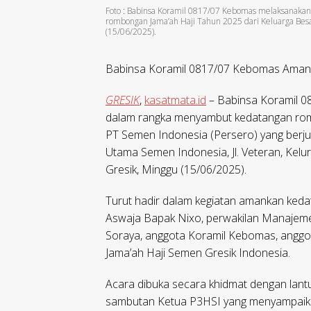
Foto : Babinsa Koramil 0817/07 Kebomas melaksanak
rombongan Jama’ah Haji Tahun 2025 dari Keluarga Bes
(15/06/2025).
Babinsa Koramil 0817/07 Kebomas Amank
GRESIK
,
kasatmata.id
– Babinsa Koramil 
dalam rangka menyambut kedatangan rom
PT Semen Indonesia (Persero) yang berjum
Utama Semen Indonesia, Jl. Veteran, Ke
Gresik, Minggu (15/06/2025).
Turut hadir dalam kegiatan amankan keda
Aswaja Bapak Nixo, perwakilan Manajeme
Soraya, anggota Koramil Kebomas, anggot
Jama’ah Haji Semen Gresik Indonesia.
Acara dibuka secara khidmat dengan lantu
sambutan Ketua P3HSI yang menyampaikan