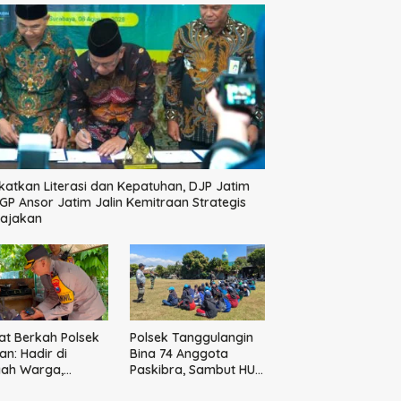
katkan Literasi dan Kepatuhan, DJP Jatim
GP Ansor Jatim Jalin Kemitraan Strategis
pajakan
t Berkah Polsek
Polsek Tanggulangin
n: Hadir di
Bina 74 Anggota
gah Warga,
Paskibra, Sambut HUT
ikan Sembako
Ke-81 Kemerdekaan