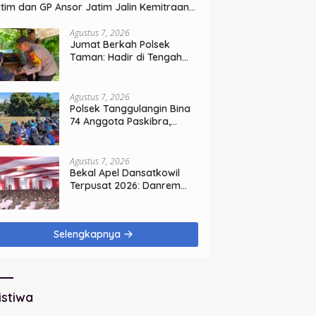
tim dan GP Ansor Jatim Jalin Kemitraan
rategis Perpajakan
Agustus 7, 2026
Jumat Berkah Polsek
Taman: Hadir di Tengah
Warga, Bagikan Sembako
dan Perkuat Ikatan
Kamtibmas
Agustus 7, 2026
Polsek Tanggulangin Bina
74 Anggota Paskibra,
Sambut HUT Ke-81
Kemerdekaan
Agustus 7, 2026
Bekal Apel Dansatkowil
Terpusat 2026: Danrem
Bhaskara Jaya Teguhkan
Kepemimpinan Humanis
Selengkapnya
istiwa