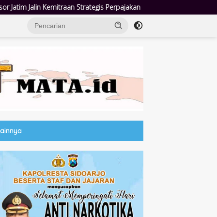
s Perpajakan
Jumat Berkah Polsek Taman: Hadir di Tengah W
Lainnya