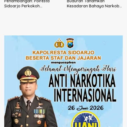
Penambangan: Polresta
Buduran Tanamkan
Sidoarjo Perkokoh
Kesadaran Bahaya Narkoba
Komunikasi, Bangun
kepada Pelajar MI 1 Sidoarjo
Keamanan