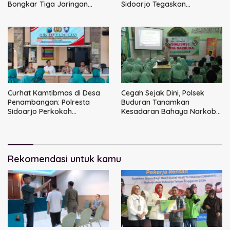
Bongkar Tiga Jaringan
Sidoarjo Tegaskan
Narkoba
Perbaikan Tata Kelola
Pemerintah Tak Bisa Ditunda
Curhat Kamtibmas di Desa
Cegah Sejak Dini, Polsek
Penambangan: Polresta
Buduran Tanamkan
Sidoarjo Perkokoh
Kesadaran Bahaya Narkoba
Komunikasi, Bangun
kepada Pelajar MI 1 Sidoarjo
Keamanan
Rekomendasi untuk kamu