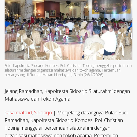
Foto: Kapolresta Sidoarjo Kombes. Pol. Christian Tobing menggelar pertemuan
silaturahmi dengan organisasi mahasiswa dan tokoh agama. Pertemuan
berlangsung di Rumah Makan Handayani, Senin (26/1/2026).
Jelang Ramadhan, Kapolresta Sidoarjo Silaturahmi dengan
Mahasiswa dan Tokoh Agama
kasatmata.id
,
Sidoarjo
| Menjelang datangnya Bulan Suci
Ramadhan, Kapolresta Sidoarjo Kombes. Pol. Christian
Tobing menggelar pertemuan silaturahmi dengan
organisasi mahasiswa dan tokoh agama. Pertemuan