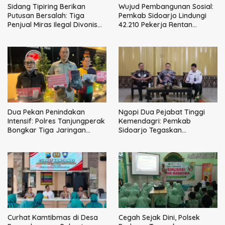
Sidang Tipiring Berikan
Wujud Pembangunan Sosial:
Putusan Bersalah: Tiga
Pemkab Sidoarjo Lindungi
Penjual Miras Ilegal Divonis
42.210 Pekerja Rentan
Denda, Barang Bukti Siap
dengan BPJS
Dimusnahkan
Ketenagakerjaan
Dua Pekan Penindakan
Ngopi Dua Pejabat Tinggi
Intensif: Polres Tanjungperak
Kemendagri: Pemkab
Bongkar Tiga Jaringan
Sidoarjo Tegaskan
Narkoba
Perbaikan Tata Kelola
Pemerintah Tak Bisa Ditunda
Curhat Kamtibmas di Desa
Cegah Sejak Dini, Polsek