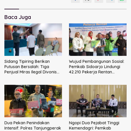
Baca Juga
Sidang Tipiring Berikan
Wujud Pembangunan Sosial:
Putusan Bersalah: Tiga
Pemkab Sidoarjo Lindungi
Penjual Miras Ilegal Divonis
42.210 Pekerja Rentan
Denda, Barang Bukti Siap
dengan BPJS
Dimusnahkan
Ketenagakerjaan
Dua Pekan Penindakan
Ngopi Dua Pejabat Tinggi
Intensif: Polres Tanjungperak
Kemendagri: Pemkab