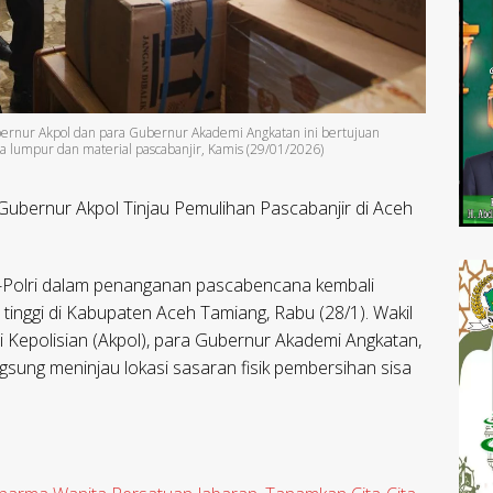
bernur Akpol dan para Gubernur Akademi Angkatan ini bertujuan
sa lumpur dan material pascabanjir, Kamis (29/01/2026)
 Gubernur Akpol Tinjau Pemulihan Pascabanjir di Aceh
-Polri dalam penanganan pascabencana kembali
t tinggi di Kabupaten Aceh Tamiang, Rabu (28/1). Wakil
Kepolisian (Akpol), para Gubernur Akademi Angkatan,
gsung meninjau lokasi sasaran fisik pembersihan sisa