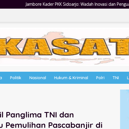
 PKK Sidoarjo: Wadah Inovasi dan Penguatan Peran Kader
wa
Politik
Nasional
Hukum & Kriminal
Polri
TNI
kil Panglima TNI dan
u Pemulihan Pascabanjir di