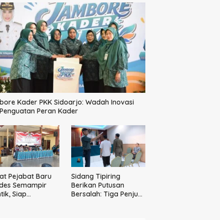
ore Kader PKK Sidoarjo: Wadah Inovasi
 Penguatan Peran Kader
t Pejabat Baru
Sidang Tipiring
des Semampir
Berikan Putusan
tik, Siap
Bersalah: Tiga Penjual
katkan Kualitas
Miras Ilegal Divonis
yanan Publik
Denda, Barang Bukti