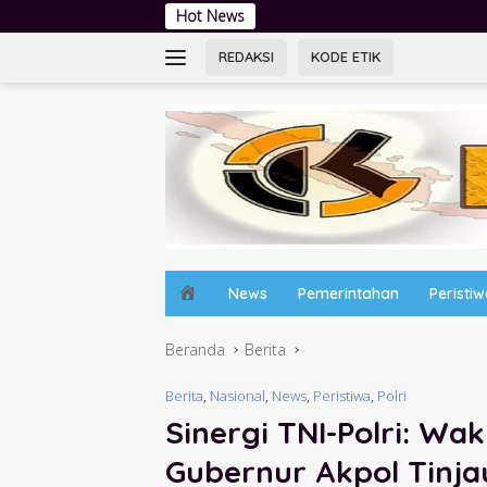
Langsung
Hot News
Jambore Kader
ke
konten
REDAKSI
KODE ETIK
H
News
Pemerintahan
Peristi
o
m
Beranda
Berita
e
Berita
,
Nasional
,
News
,
Peristiwa
,
Polri
Sinergi TNI-Polri: Wa
Gubernur Akpol Tinja