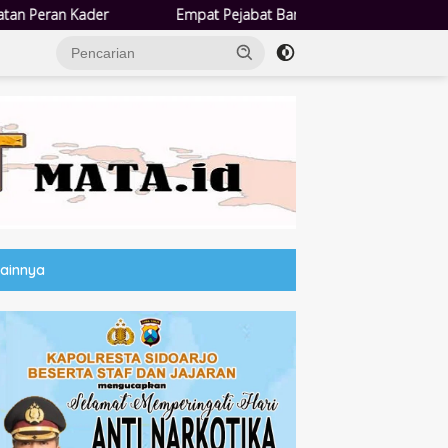
Empat Pejabat Baru Pemdes Semampir Dilantik, Siap Tingkatkan Kualit
Lainnya