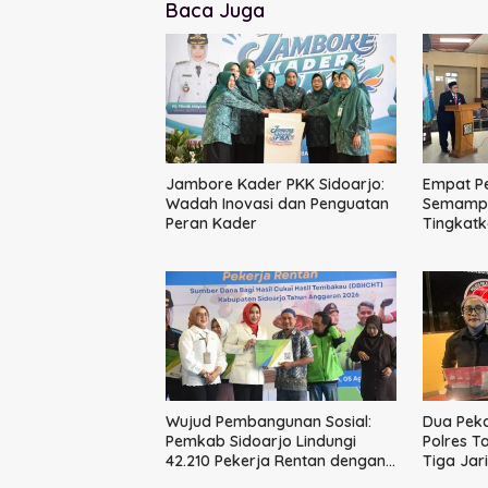
Baca Juga
Jambore Kader PKK Sidoarjo:
Empat P
Wadah Inovasi dan Penguatan
Semampir
Peran Kader
Tingkatk
Publik
Wujud Pembangunan Sosial:
Dua Peka
Pemkab Sidoarjo Lindungi
Polres T
42.210 Pekerja Rentan dengan
Tiga Jar
BPJS Ketenagakerjaan