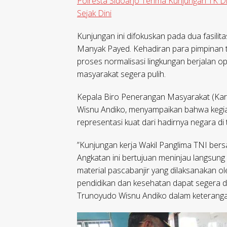
Polresta Sidoarjo Terima Kunjungan TK D
Sejak Dini
​Kunjungan ini difokuskan pada dua fasilit
Manyak Payed. Kehadiran para pimpinan te
proses normalisasi lingkungan berjalan o
masyarakat segera pulih.
​Kepala Biro Penerangan Masyarakat (Kar
Wisnu Andiko, menyampaikan bahwa kegiat
representasi kuat dari hadirnya negara di
​”Kunjungan kerja Wakil Panglima TNI be
Angkatan ini bertujuan meninjau langsung
material pascabanjir yang dilaksanakan ol
pendidikan dan kesehatan dapat segera di
Trunoyudo Wisnu Andiko dalam keterangan