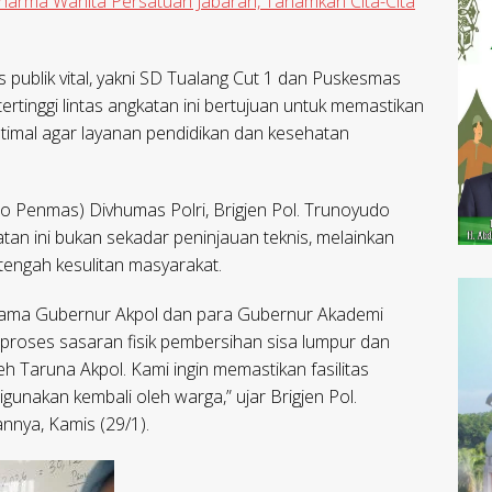
harma Wanita Persatuan Jabaran, Tanamkan Cita-Cita
as publik vital, yakni SD Tualang Cut 1 dan Puskesmas
rtinggi lintas angkatan ini bertujuan untuk memastikan
ptimal agar layanan pendidikan dan kesehatan
o Penmas) Divhumas Polri, Brigjen Pol. Trunoyudo
an ini bukan sekadar peninjauan teknis, melainkan
 tengah kesulitan masyarakat.
rsama Gubernur Akpol dan para Gubernur Akademi
 proses sasaran fisik pembersihan sisa lumpur dan
eh Taruna Akpol. Kami ingin memastikan fasilitas
gunakan kembali oleh warga,” ujar Brigjen Pol.
nya, Kamis (29/1).