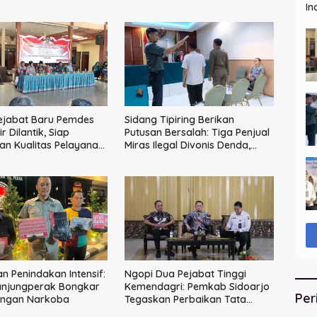
In
ejabat Baru Pemdes
Sidang Tipiring Berikan
 Dilantik, Siap
Putusan Bersalah: Tiga Penjual
an Kualitas Pelayanan
Miras Ilegal Divonis Denda,
Barang Bukti Siap
Dimusnahkan
n Penindakan Intensif:
Ngopi Dua Pejabat Tinggi
anjungperak Bongkar
Kemendagri: Pemkab Sidoarjo
Per
ingan Narkoba
Tegaskan Perbaikan Tata
Kelola Pemerintah Tak Bisa