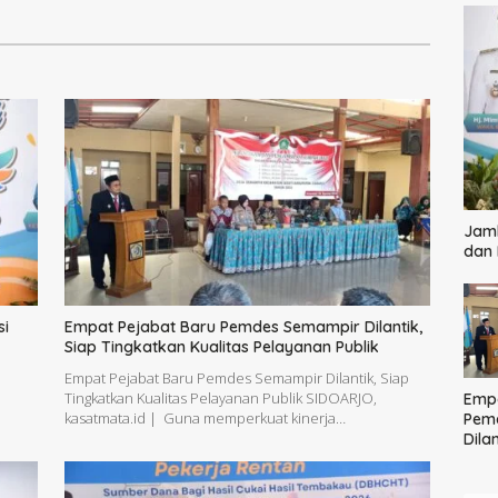
Ditunda
Jamb
dan
si
Empat Pejabat Baru Pemdes Semampir Dilantik,
Siap Tingkatkan Kualitas Pelayanan Publik
Empat Pejabat Baru Pemdes Semampir Dilantik, Siap
|
Tingkatkan Kualitas Pelayanan Publik SIDOARJO,
Empa
kasatmata.id | Guna memperkuat kinerja…
Pem
Dilan
Ting
Pela