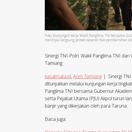
Foto: Kunjungan kerja Wakil Panglima TNI bersama Gu
meninjau langsung proses sasaran fisik pembersihan si
Sinergi TNI-Polri: Wakil Panglima TNI dan
Tamiang
kasatmata.id
,
Aceh Tamiang
| Sinergi TNI
ditunjukkan melalui kunjungan kerja tingka
Panglima TNI bersama Gubernur Akademi 
serta Pejabat Utama (PJU) Akpol turun lan
banjir yang dikerjakan oleh para Taruna.
Baca juga: