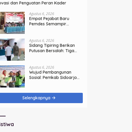
ovasi dan Penguatan Peran Kader
Agustus 6, 2026
Empat Pejabat Baru
Pemdes Semampir
Dilantik, Siap Tingkatkan
Kualitas Pelayanan Publik
Agustus 6, 2026
Sidang Tipiring Berikan
Putusan Bersalah: Tiga
Penjual Miras Ilegal Divonis
Denda, Barang Bukti Siap
Dimusnahkan
Agustus 6, 2026
Wujud Pembangunan
Sosial: Pemkab Sidoarjo
Lindungi 42.210 Pekerja
Rentan dengan BPJS
Ketenagakerjaan
Selengkapnya
istiwa