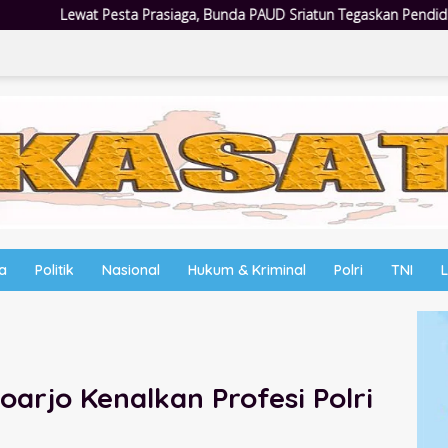
nda PAUD Sriatun Tegaskan Pendidikan Karakter Sejak Dini Kunci Mas
wa
Politik
Nasional
Hukum & Kriminal
Polri
TNI
oarjo Kenalkan Profesi Polri