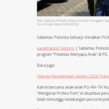
Foto: Satlantas Polresta Sidoarjo kembali menggelar k
Nurul Huda, Rabu (04/02/2026).
Satlantas Polresta Sidoarjo Kenalkan Profe
kasatmata.id
,
Sidoarjo
| Satlantas Polrest
program “Polantas Menyapa Anak” di PG 
Baca juga:
Operasi Keselamatan Semeru 2026 Polres
Kali ini bersama anak-anak PG–RA–TK Nur
“Mengenal Profesi Polri” ini disambut pen
telah menunggu kedatangan personel polisi 