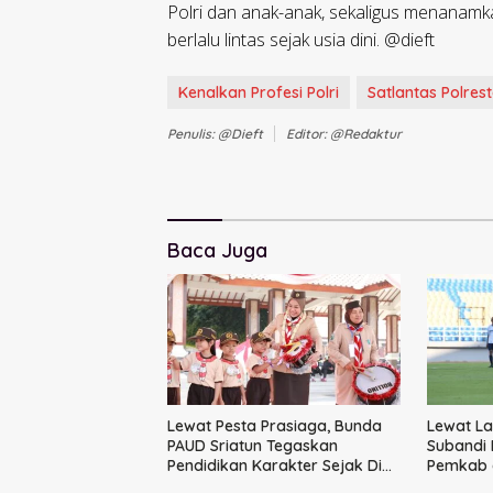
Polri dan anak-anak, sekaligus menanamkan
berlalu lintas sejak usia dini. @dieft
Kenalkan Profesi Polri
Satlantas Polres
Penulis: @dieft
Editor: @redaktur
Baca Juga
Lewat Pesta Prasiaga, Bunda
Lewat La
PAUD Sriatun Tegaskan
Subandi 
Pendidikan Karakter Sejak Dini
Pemkab 
Kunci Masa Depan Anak