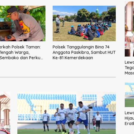
erkah Polsek Taman:
Polsek Tanggulangin Bina 74
 Tengah Warga,
Anggota Paskibra, Sambut HUT
 Sembako dan Perkuat
Ke-81 Kemerdekaan
Lewa
Kamtibmas
Tega
Mas
Lew
Hija
Erat
Pem