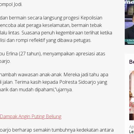
ompol Jodi.
r dan bermain secara langsung progesi Kepolisian
mencoba alat peraga keselamatan, bermain tebak
lalu lintas. Suasana penuh kegembiraan terlihat ketika
i dan rompi reflektif yang dibawa petugas.
u Erlina (27 tahun), menyampaikan apresiasi atas
oarjo.
B
menambah wawasan anak-anak. Mereka jadi tahu apa
i jalan. Terima kasih kepada Polresta Sidoarjo yang
arik dan mudah dipahami,”ujarnya.
Dampak Angin Puting Beliung
Ag
 Sidoarjo berharap semakin tumbuhnya kedekatan antara
Le