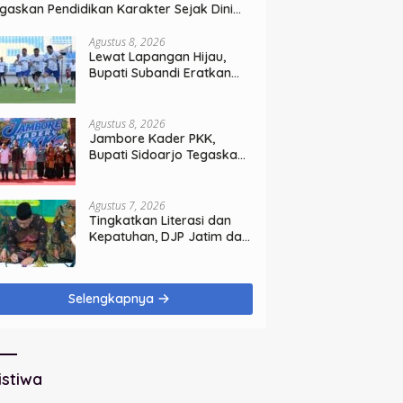
gaskan Pendidikan Karakter Sejak Dini
nci Masa Depan Anak
Agustus 8, 2026
Lewat Lapangan Hijau,
Bupati Subandi Eratkan
Ikatan Sinergi Pemkab dan
DPRD Sidoarjo
Agustus 8, 2026
Jambore Kader PKK,
Bupati Sidoarjo Tegaskan
Pelayanan Masyarakat
Dimulai dari Keluarga
Agustus 7, 2026
Tingkatkan Literasi dan
Kepatuhan, DJP Jatim dan
GP Ansor Jatim Jalin
Kemitraan Strategis
Perpajakan
Selengkapnya
istiwa