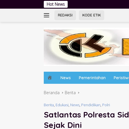
Langsung
Hot News
Lewat Pesta Prasiaga, Bu
ke
konten
REDAKSI
KODE ETIK
H
News
Pemerintahan
Peristi
o
m
Beranda
Berita
e
Berita
,
Edukasi
,
News
,
Pendidikan
,
Polri
Satlantas Polresta Sid
Sejak Dini