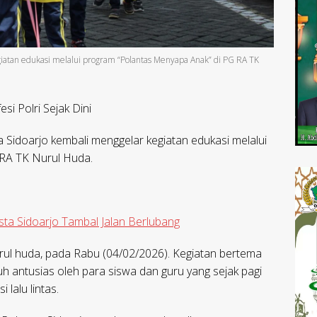
egiatan edukasi melalui program “Polantas Menyapa Anak” di PG RA TK
si Polri Sejak Dini
a Sidoarjo kembali menggelar kegiatan edukasi melalui
RA TK Nurul Huda.
ta Sidoarjo Tambal Jalan Berlubang
ul huda, pada Rabu (04/02/2026). Kegiatan bertema
uh antusias oleh para siswa dan guru yang sejak pagi
lalu lintas.