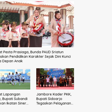
t Pesta Prasiaga, Bunda PAUD Sriatun
skan Pendidikan Karakter Sejak Dini Kunci
a Depan Anak
at Lapangan
Jambore Kader PKK,
u, Bupati Subandi
Bupati Sidoarjo
kan Ikatan Sinergi
Tegaskan Pelayanan
kab dan DPRD
Masyarakat Dimulai