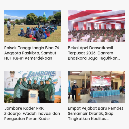
Kemitraan Strategis
Perkuat Ikatan Kamtibmas
Perpajakan
Polsek Tanggulangin Bina 74
Bekal Apel Dansatkowil
Anggota Paskibra, Sambut
Terpusat 2026: Danrem
HUT Ke-81 Kemerdekaan
Bhaskara Jaya Teguhkan
Kepemimpinan Humanis
Jambore Kader PKK
Empat Pejabat Baru Pemdes
Sidoarjo: Wadah Inovasi dan
Semampir Dilantik, Siap
Penguatan Peran Kader
Tingkatkan Kualitas
Pelayanan Publik