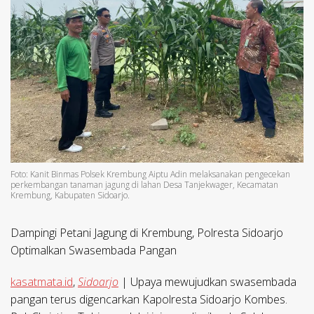
Foto: Kanit Binmas Polsek Krembung Aiptu Adin melaksanakan pengecekan
perkembangan tanaman jagung di lahan Desa Tanjekwager, Kecamatan
Krembung, Kabupaten Sidoarjo.
Dampingi Petani Jagung di Krembung, Polresta Sidoarjo
Optimalkan Swasembada Pangan
kasatmata.id
,
Sidoarjo
| Upaya mewujudkan swasembada
pangan terus digencarkan Kapolresta Sidoarjo Kombes.