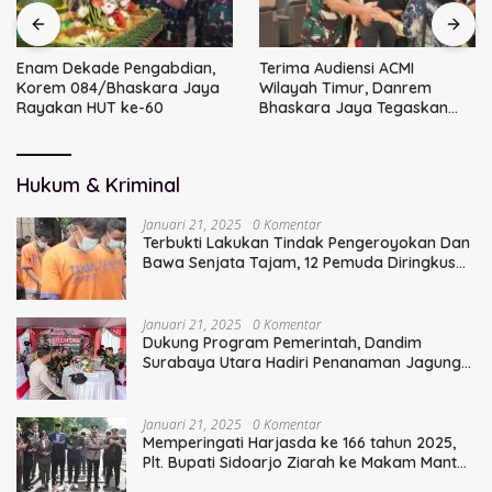
Enam Dekade Pengabdian,
Terima Audiensi ACMI
Korem 084/Bhaskara Jaya
Wilayah Timur, Danrem
Rayakan HUT ke-60
Bhaskara Jaya Tegaskan
Sinergi TNI
Hukum & Kriminal
Januari 21, 2025
0 Komentar
Terbukti Lakukan Tindak Pengeroyokan Dan
Bawa Senjata Tajam, 12 Pemuda Diringkus
Polisi
Januari 21, 2025
0 Komentar
Dukung Program Pemerintah, Dandim
Surabaya Utara Hadiri Penanaman Jagung
Serentak
Januari 21, 2025
0 Komentar
Memperingati Harjasda ke 166 tahun 2025,
Plt. Bupati Sidoarjo Ziarah ke Makam Mantan
Bupati Sidoarjo Terdahulu