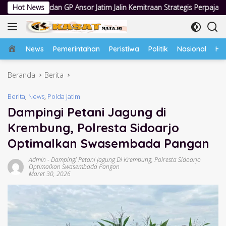
Langsung
P Ansor Jatim Jalin Kemitraan Strategis Perpajakan
Hot News
Jumat Be
ke
konten
Home
News
Pemerintahan
Peristiwa
Politik
Nasional
Hu
Beranda
Berita
Berita
,
News
,
Polda Jatim
Dampingi Petani Jagung di
Krembung, Polresta Sidoarjo
Optimalkan Swasembada Pangan
Admin
-
Dampingi Petani Jagung Di Krembung
,
Polresta Sidoarjo
Optimalkan Swasembada Pangan
Maret 30, 2026