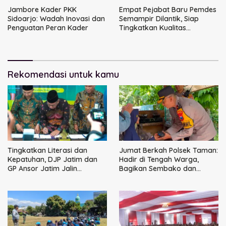
Jambore Kader PKK
Empat Pejabat Baru Pemdes
Sidoarjo: Wadah Inovasi dan
Semampir Dilantik, Siap
Penguatan Peran Kader
Tingkatkan Kualitas
Pelayanan Publik
Rekomendasi untuk kamu
Tingkatkan Literasi dan
Jumat Berkah Polsek Taman:
Kepatuhan, DJP Jatim dan
Hadir di Tengah Warga,
GP Ansor Jatim Jalin
Bagikan Sembako dan
Kemitraan Strategis
Perkuat Ikatan Kamtibmas
Perpajakan