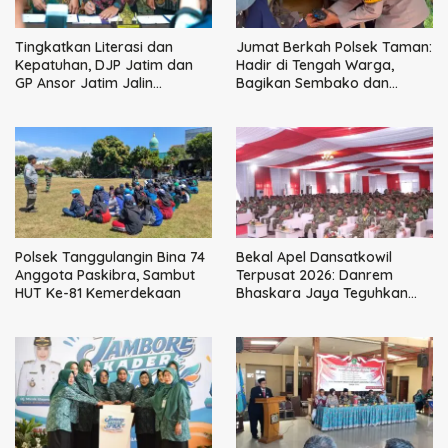
Tingkatkan Literasi dan
Jumat Berkah Polsek Taman:
Kepatuhan, DJP Jatim dan
Hadir di Tengah Warga,
GP Ansor Jatim Jalin
Bagikan Sembako dan
Kemitraan Strategis
Perkuat Ikatan Kamtibmas
Perpajakan
Polsek Tanggulangin Bina 74
Bekal Apel Dansatkowil
Anggota Paskibra, Sambut
Terpusat 2026: Danrem
HUT Ke-81 Kemerdekaan
Bhaskara Jaya Teguhkan
Kepemimpinan Humanis