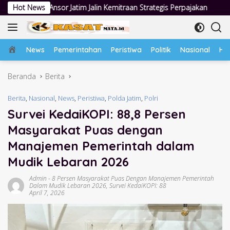
Langsung
 Jalin Kemitraan Strategis Perpajakan
Hot News
Jumat Berkah Polsek T
ke
konten
Home
News
Pemerintahan
Peristiwa
Politik
Nasional
Hu
Beranda
Berita
Berita
,
Nasional
,
News
,
Peristiwa
,
Polda Jatim
,
Polri
Survei KedaiKOPI: 88,8 Persen
Masyarakat Puas dengan
Manajemen Pemerintah dalam
Mudik Lebaran 2026
Admin
-
8 Persen Masyarakat Puas Dengan Manajemen Pemerintah
Dalam Mudik Lebaran 2026
,
Survei KedaiKOPI: 88
April 7, 2026