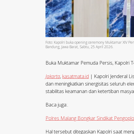
Foto: Kapolri buka opening ceremony Muktamar XIV Pem
Bandung, Jawa Barat, Sabtu, 25 April 2026.
Buka Muktamar Pemuda Persis, Kapolri Te
Jakarta
,
kasatmata.id
| Kapolri Jenderal L
dan meningkatkan sinergisitas seluruh e
stabilitas keamanan dan ketertiban masya
Baca juga:.
Polres Malang Bongkar Sindikat Pengoplo
Hal tersebut ditegaskan Kapolri saat me