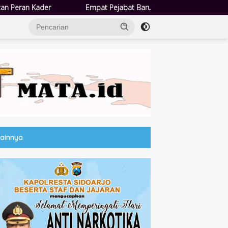
 Pejabat Baru Pemdes Semampir Dilantik, Siap Tingkatkan Kualitas P
Lainnya