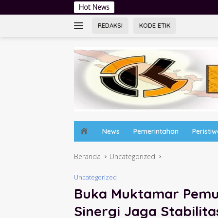
Langsung
Hot News
Jambore Kader PKK
ke
konten
REDAKSI
KODE ETIK
H
News
Pemerintahan
Peristi
o
m
Beranda
Uncategorized
e
Uncategorized
Buka Muktamar Pemud
Sinergi Jaga Stabili