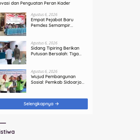
ovasi dan Penguatan Peran Kader
Agustus 6, 2026
Empat Pejabat Baru
Pemdes Semampir
Dilantik, Siap Tingkatkan
Kualitas Pelayanan Publik
Agustus 6, 2026
Sidang Tipiring Berikan
Putusan Bersalah: Tiga
Penjual Miras Ilegal Divonis
Denda, Barang Bukti Siap
Dimusnahkan
Agustus 6, 2026
Wujud Pembangunan
Sosial: Pemkab Sidoarjo
Lindungi 42.210 Pekerja
Rentan dengan BPJS
Ketenagakerjaan
Selengkapnya
istiwa