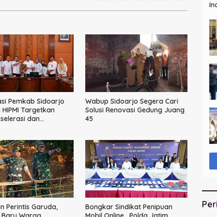
In
si Pemkab Sidoarjo
Wabup Sidoarjo Segera Cari
HIPMI Targetkan
Solusi Renovasi Gedung Juang
elerasi dan
45
asi Rantai Industri
Per
 Perintis Garuda,
Bongkar Sindikat Penipuan
 Baru Warga
Mobil Online, Polda Jatim