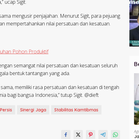
 ucap Sigit.
rsama mengusir penjajahan. Menurut Sigit, para pejuang
an mempertahankan nilai persatuan dan kesatuan.
luhan Pohon Produktif
B
 dengan semangat nilai persatuan dan kesatuan seluruh
ala bentuk tantangan yang ada.
 sama, memiliki rasa persatuan dan kesatuan di tengah
a bagi bangsa Indonesia,” tutup Sigit. @dieft
Persis
Sinergi Jaga
Stabilitas Kamtibmas
Ag
Ja