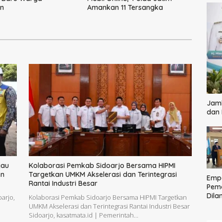
n
Amankan 11 Tersangka
Jamb
dan
jau
Kolaborasi Pemkab Sidoarjo Bersama HIPMI
en
Targetkan UMKM Akselerasi dan Terintegrasi
Empa
Rantai Industri Besar
Pem
Dilan
arjo,
Kolaborasi Pemkab Sidoarjo Bersama HIPMI Targetkan
Ting
UMKM Akselerasi dan Terintegrasi Rantai Industri Besar
Pela
Sidoarjo, kasatmata.id | Pemerintah…