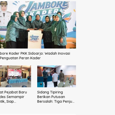
ore Kader PKK Sidoarjo: Wadah Inovasi
 Penguatan Peran Kader
t Pejabat Baru
Sidang Tipiring
des Semampir
Berikan Putusan
tik, Siap
Bersalah: Tiga Penjual
katkan Kualitas
Miras Ilegal Divonis
yanan Publik
Denda, Barang Bukti