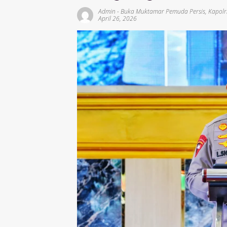
Admin
-
Buka Muktamar Pemuda Persis
,
Kapolr
April 26, 2026